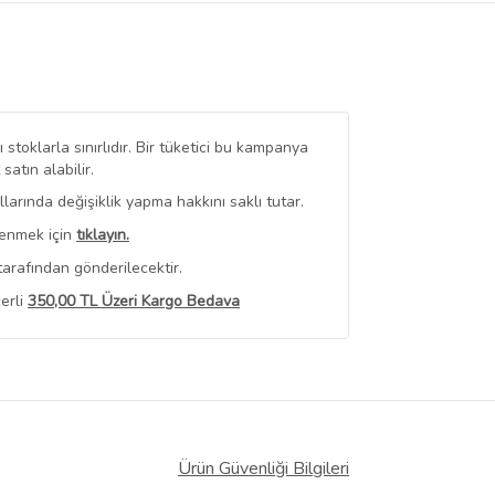
stoklarla sınırlıdır. Bir tüketici bu kampanya
tın alabilir.
arında değişiklik yapma hakkını saklı tutar.
renmek için
tıklayın.
arafından gönderilecektir.
erli
350,00 TL Üzeri Kargo Bedava
 Görüntüle
iyat bilgileri, satıcı tarafından
Ürün Güvenliği Bilgileri