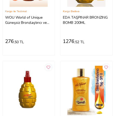
Kargo ile Teslimat
Kargo Bedava
WOU World of Unique
EDA TAŞPINAR BRONZING
Güneşsiz Bronzlaştırıcı ve
BOMB 200ML
Nemlendirici Krem 50ml-Self
Tannı
276
1276
,50 TL
,52 TL