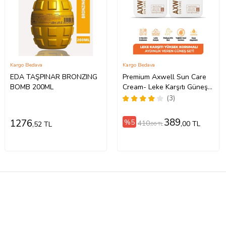
Kargo Bedava
Kargo Bedava
EDA TAŞPINAR BRONZING
Premium Axwell Sun Care
BOMB 200ML
Cream- Leke Karşıtı Güneş
Koruyucu Krem SPF50+
(3)
125ml-2 ADET
389
1276
%5
410
,00 TL
,52 TL
,00 TL