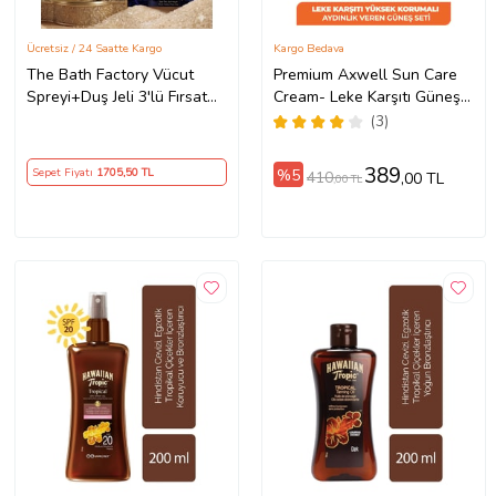
Ücretsiz / 24 Saatte Kargo
Kargo Bedava
The Bath Factory Vücut
Premium Axwell Sun Care
Spreyi+Duş Jeli 3'lü Fırsat
Cream- Leke Karşıtı Güneş
Paketi
Koruyucu Krem SPF50+
(3)
125ml-2 ADET
389
%5
Sepet Fiyatı
1705
,50 TL
410
,00 TL
,00 TL