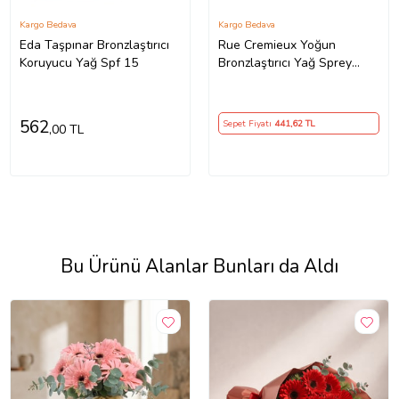
Kargo Bedava
Kargo Bedava
Eda Taşpınar Bronzlaştırıcı
Rue Cremieux Yoğun
Koruyucu Yağ Spf 15
Bronzlaştırıcı Yağ Sprey
200ml ( Kakao Yağı
Hindistan Cevizi Yağı Havuç
Yağı ) - Tk
562
Sepet Fiyatı
441
,62 TL
,00 TL
Bu Ürünü Alanlar Bunları da Aldı