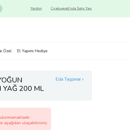
Yardım
Çiçeksepeti'nde Satış Yap
ye Özel
El Yapımı Hediye
 YOĞUN
Eda Taşpınar
 YAĞ 200 ML
bulunmamaktadır.
ze aşağıdan ulaşabilirsiniz.