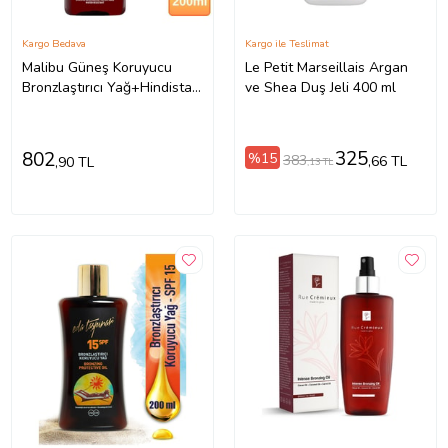
Kargo Bedava
Kargo ile Teslimat
Malibu Güneş Koruyucu
Le Petit Marseillais Argan
Bronzlaştırıcı Yağ+Hindistan
ve Shea Duş Jeli 400 ml
Cevizi Yağı SPF15 200ml
325
802
%15
383
,66 TL
,90 TL
,13 TL