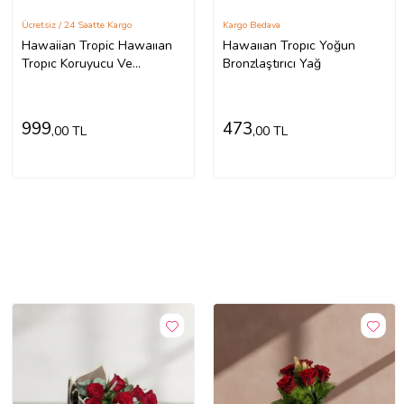
Ücretsiz / 24 Saatte Kargo
Kargo Bedava
Hawaiian Tropic Hawaııan
Hawaııan Tropıc Yoğun
Tropıc Koruyucu Ve
Bronzlaştırıcı Yağ
Bronzlaştırıcı Yağ Spf 20
999
473
,00 TL
,00 TL