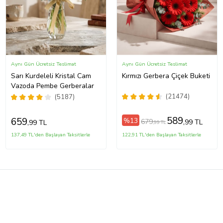
Aynı Gün Ücretsiz Teslimat
Aynı Gün Ücretsiz Teslimat
Sarı Kurdeleli Kristal Cam
Kırmızı Gerbera Çiçek Buketi
Vazoda Pembe Gerberalar
(21474)
(5187)
589
659
%13
679
,99 TL
,99 TL
,99 TL
137,49 TL'den Başlayan Taksitlerle
122,91 TL'den Başlayan Taksitlerle