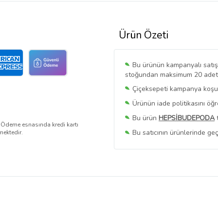
Ürün Özeti
Bu ürünün kampanyalı satışı 
stoğundan maksimum 20 adet sa
Çiçeksepeti kampanya koşull
Ürünün iade politikasını öğ
Bu ürün
HEPSİBUDEPODA
t
. Ödeme esnasında kredi kartı
Bu satıcının ürünlerinde geç
mektedir.
Bu Satıcının
Tüm Ürünlerini
Ürün sayfasında gördüğünüz f
belirlenmektedir.