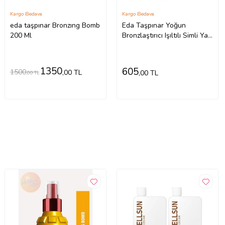
Kargo Bedava
Kargo Bedava
eda taşpınar Bronzıng Bomb
Eda Taşpınar Yoğun
200 Ml
Bronzlaştırıcı Işıltılı Simli Yağ
- 200 ml
1350
605
1500
,00 TL
,00 TL
,00 TL