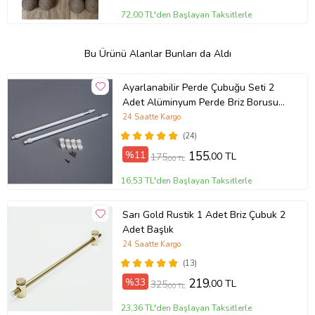
72,00 TL'den Başlayan Taksitlerle
Bu Ürünü Alanlar Bunları da Aldı
Ayarlanabilir Perde Çubuğu Seti 2
Adet Alüminyum Perde Briz Borusu 4
Adet Başlık
24 Saatte Kargo
(24)
%11
155
,00 TL
175
,00 TL
16,53 TL'den Başlayan Taksitlerle
Sarı Gold Rustik 1 Adet Briz Çubuk 2
Adet Başlık
24 Saatte Kargo
(13)
%33
219
,00 TL
325
,00 TL
23,36 TL'den Başlayan Taksitlerle