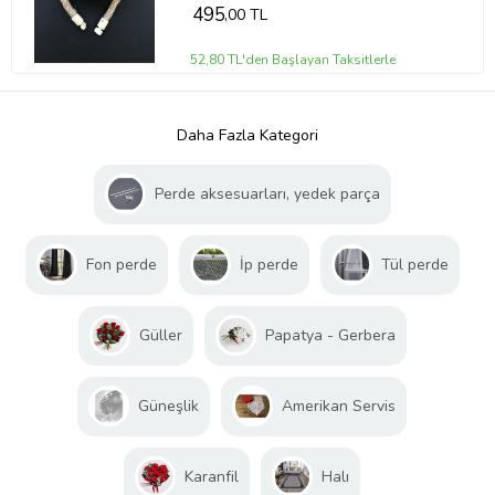
495
,00 TL
52,80 TL'den Başlayan Taksitlerle
Daha Fazla Kategori
Perde aksesuarları, yedek parça
Fon perde
İp perde
Tül perde
Güller
Papatya - Gerbera
Güneşlik
Amerikan Servis
Karanfil
Halı