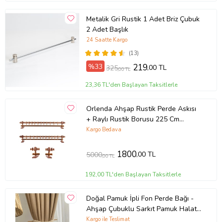
Metalik Gri Rustik 1 Adet Briz Çubuk
2 Adet Başlık
24 Saatte Kargo
(13)
%33
219
,00 TL
325
,00 TL
23,36 TL'den Başlayan Taksitlerle
Orlenda Ahşap Rustik Perde Askısı
+ Raylı Rustik Borusu 225 Cm
(Meşe)
Kargo Bedava
1800
,00 TL
5000
,00 TL
192,00 TL'den Başlayan Taksitlerle
Doğal Pamuk İpli Fon Perde Bağı -
Ahşap Çubuklu Sarkıt Pamuk Halat-
1 Adet
Kargo ile Teslimat