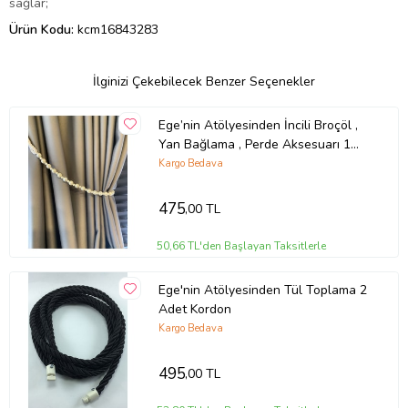
sağlar;
Ürün Kodu:
kcm16843283
İlginizi Çekebilecek Benzer Seçenekler
Ege’nin Atölyesinden İncili Broçöl ,
Yan Bağlama , Perde Aksesuarı 1
Adet
Kargo Bedava
475
,00 TL
50,66 TL'den Başlayan Taksitlerle
Ege'nin Atölyesinden Tül Toplama 2
Adet Kordon
Kargo Bedava
495
,00 TL