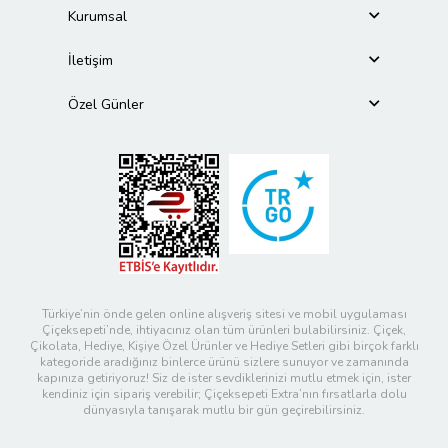
Kurumsal
İletişim
Özel Günler
Türkiye’nin önde gelen online alışveriş sitesi ve mobil uygulaması
Çiçeksepeti’nde, ihtiyacınız olan tüm ürünleri bulabilirsiniz. Çiçek,
Çikolata, Hediye, Kişiye Özel Ürünler ve Hediye Setleri gibi birçok farklı
kategoride aradığınız binlerce ürünü sizlere sunuyor ve zamanında
kapınıza getiriyoruz! Siz de ister sevdiklerinizi mutlu etmek için, ister
kendiniz için sipariş verebilir; Çiçeksepeti Extra’nın fırsatlarla dolu
dünyasıyla tanışarak mutlu bir gün geçirebilirsiniz.