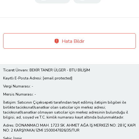
Hata Bildir
Ticaret Ünvanı: BEKİR TANER ÜLGER - BTU BİLİŞİM
Kayıtlı E-Posta Adresi:
[email protected]
Vergi Numarası: -
Mersis Numarası: -
İletişim: Satıcının Çiçeksepeti tarafından teyit edilmiş iletişim bilgileri ile
birlikte tacir/esnaf/sanatkar olan satıcılar için merkez adresi;
tacir/esnaf/sanatkar olmayan satıcılar için merkez adresinin bulunduğu il
bilgisi, ad, soyad ve T.C. kimlik numarası kayıt altında bulunmaktadır.
Adres: DONANMACI MAH. 1723 SK. AHMET AĞA İŞ MERKEZİ NO: 28 İÇ KAPI
NO: 2 KARŞIYAKA/ İZMİ 1500047826/35/TUR
Şehir: İzmir