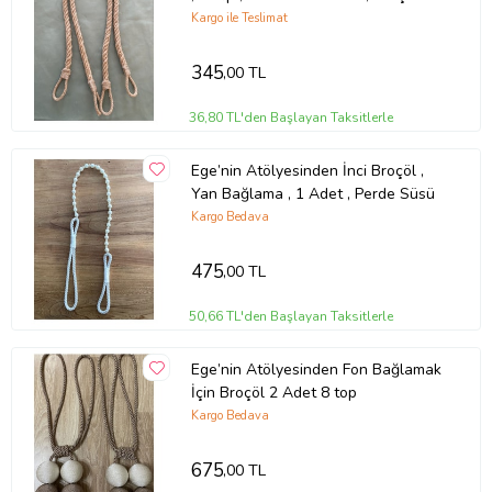
Adet
Kargo ile Teslimat
345
,00 TL
36,80 TL'den Başlayan Taksitlerle
Ege’nin Atölyesinden İnci Broçöl ,
Yan Bağlama , 1 Adet , Perde Süsü
Kargo Bedava
475
,00 TL
50,66 TL'den Başlayan Taksitlerle
Ege’nin Atölyesinden Fon Bağlamak
İçin Broçöl 2 Adet 8 top
Kargo Bedava
675
,00 TL