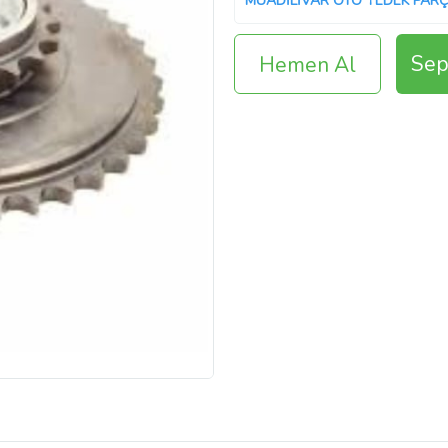
MUADİLİVAR OTO YEDEK PARÇ
Sep
Hemen Al