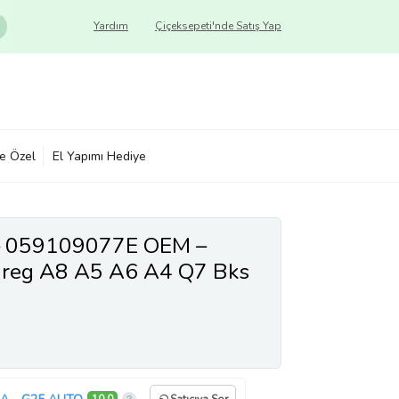
Yardım
Çiçeksepeti'nde Satış Yap
ye Özel
El Yapımı Hediye
i – 059109077E OEM –
reg A8 A5 A6 A4 Q7 Bks
sı Uyumlu