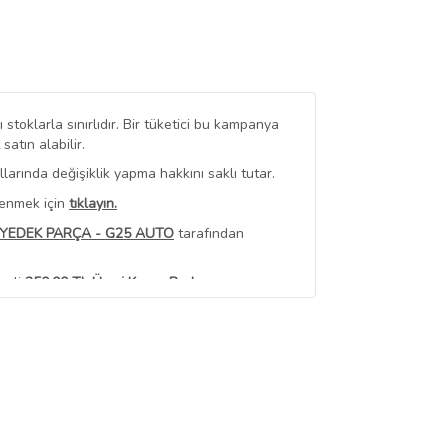
stoklarla sınırlıdır. Bir tüketici bu kampanya
tın alabilir.
arında değişiklik yapma hakkını saklı tutar.
renmek için
tıklayın.
YEDEK PARÇA - G25 AUTO
tarafından
erli
350,00 TL Üzeri Kargo Bedava
 Görüntüle
iyat bilgileri, satıcı tarafından