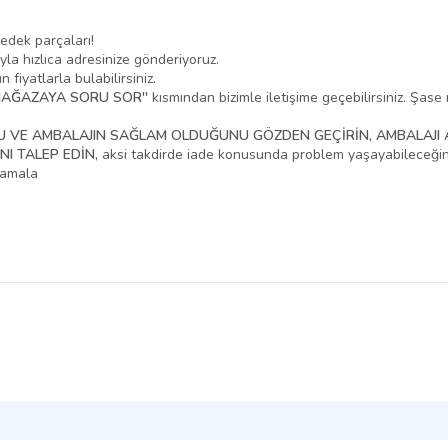
yedek parçaları!
yla hızlıca adresinize gönderiyoruz.
fiyatlarla bulabilirsiniz.
MAĞAZAYA SORU SOR''
kısmından bizimle iletişime geçebilirsiniz. Şas
U VE AMBALAJIN SAĞLAM OLDUĞUNU GÖZDEN GEÇİRİN, AMBALAJI 
I TALEP EDİN,
aksi takdirde iade konusunda problem yaşayabileceğini
klamala