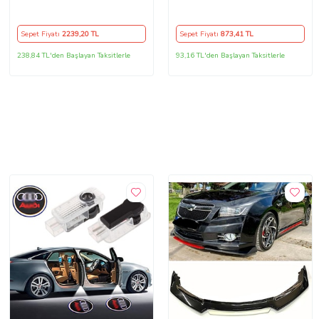
Touareg 10-18 Arası
Uyumlu
Sepet Fiyatı
2239
,20 TL
Sepet Fiyatı
873
,41 TL
238,84 TL'den Başlayan Taksitlerle
93,16 TL'den Başlayan Taksitlerle