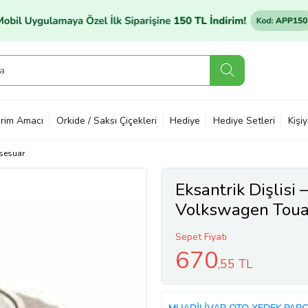
rim Amacı
Orkide / Saksı Çiçekleri
Hediye
Hediye Setleri
Kişi
sesuar
Eksantrik Dişlis
Volkswagen Toua
Bun 06 Ve Sonra
Sepet Fiyatı
670
,55 TL