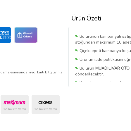
Ürün Özeti
Bu ürünün kampanyalı satışı 
stoğundan maksimum 10 adet sa
Çiçeksepeti kampanya koşull
Ürünün iade politikasını öğ
Bu ürün
MUADİLİVAR OTO 
deme esnasında kredi kartı bilgileriniz
gönderilecektir.
Bu satıcının ürünlerinde geç
Bu Satıcının
Tüm Ürünlerini
Ürün sayfasında gördüğünüz f
belirlenmektedir.