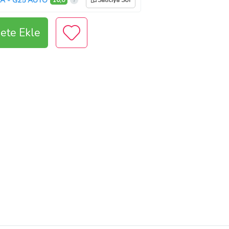
A - G25 AUTO
10,0
Satıcıya Sor
ete Ekle