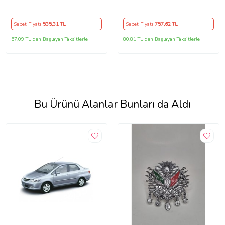
97 Ve Sonrası Uyumlu
97-04 Arası Uyumlu
Sepet Fiyatı
535
,31 TL
Sepet Fiyatı
757
,62 TL
57,09 TL'den Başlayan Taksitlerle
80,81 TL'den Başlayan Taksitlerle
Bu Ürünü Alanlar Bunları da Aldı