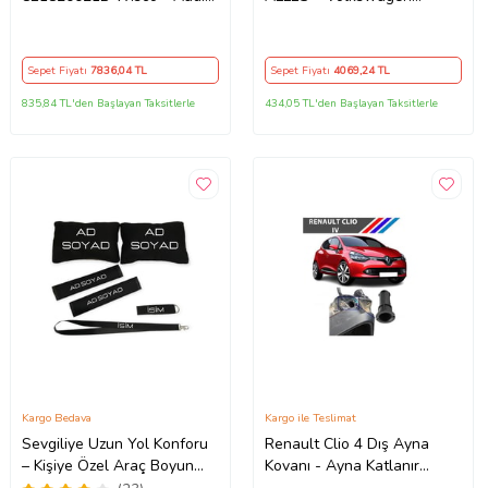
A4 B6 A4 B7 1.6 2.0tdı 04
Passat A4 A6 Agn Alt
Ve Sonrası Uyumlu
Awt1.8 2.0 00 Ve Sonrası
Uyumlu
Sepet Fiyatı
7836
,04 TL
Sepet Fiyatı
4069
,24 TL
835,84 TL'den Başlayan Taksitlerle
434,05 TL'den Başlayan Taksitlerle
Kargo Bedava
Kargo ile Teslimat
Sevgiliye Uzun Yol Konforu
Renault Clio 4 Dış Ayna
– Kişiye Özel Araç Boyun
Kovanı - Ayna Katlanır
Yastığı & Kemer Pedi Hediye
Destek Parçası 1 Adet