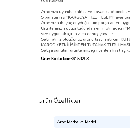
079109569K
Aracınıza uyumlu, kaliteli ve dayanıklı otomobil 
Siparişlerinizi “
KARGOYA HIZLI TESLİM”
avantajı
Aracınızın ihtiyaç duyduğu tüm parçaları en uygun 
Ürünlerimizin uygunluğundan emin olmak için
''
size uygunluk için hızlıca dönüş yapalım.
Satın almış olduğunuz ürünü teslim alırken
KUT
KARGO YETKİLİSİNDEN TUTANAK TUTULMASIN
Satışa sunulan ürünlerimiz için verilen fiyat açı
Ürün Kodu:
kcm66159293
Ürün Özellikleri
Araç Marka ve Model