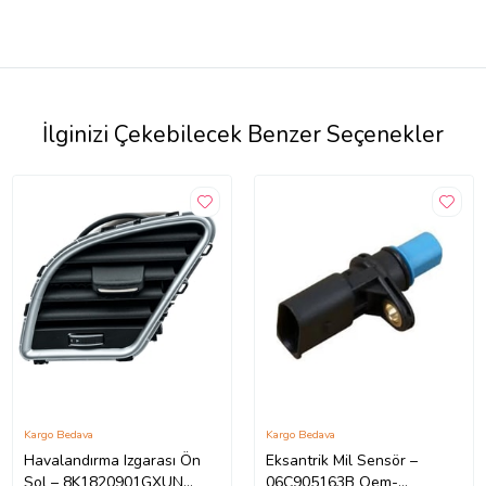
İlginizi Çekebilecek Benzer Seçenekler
Kargo Bedava
Kargo Bedava
Havalandırma Izgarası Ön
Eksantrik Mil Sensör –
Sol – 8K1820901GXUN
06C905163B Oem-