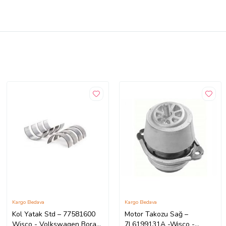
Kargo Bedava
Kargo Bedava
Kol Yatak Std – 77581600
Motor Takozu Sağ –
Wisco - Volkswagen Bora
7L6199131A -Wısco -