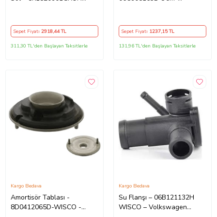
WISCO – Audi A4 A5 07 Ve
Volkswagen Golf5 Jetta
Sonrası Uyumlu
Passat2.0 Fsı 05 Ve Sonrası
Uyumlu
Sepet Fiyatı
2918
,44 TL
Sepet Fiyatı
1237
,15 TL
311,30 TL'den Başlayan Taksitlerle
131,96 TL'den Başlayan Taksitlerle
Kargo Bedava
Kargo Bedava
Amortisör Tablası -
Su Flanşı – 06B121132H
8D0412065D-WISCO -
WISCO – Volkswagen
Volkswagen Passat A4 A6
Passat A4 A6 1.6 Adp Alz