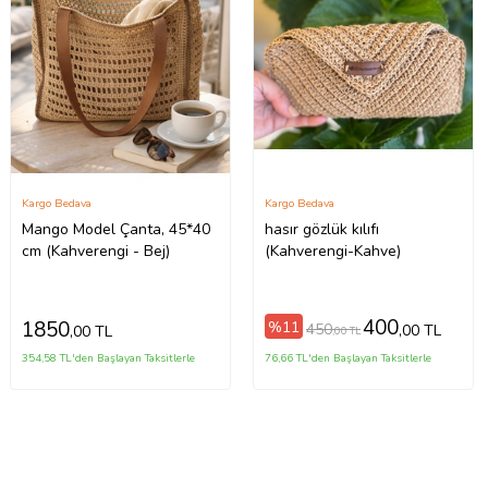
Kargo Bedava
Kargo Bedava
Mango Model Çanta, 45*40
hasır gözlük kılıfı
cm (Kahverengi - Bej)
(Kahverengi-Kahve)
400
1850
%11
450
,00 TL
,00 TL
,00 TL
354,58 TL'den Başlayan Taksitlerle
76,66 TL'den Başlayan Taksitlerle