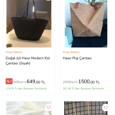
Kargo Bedava
Kargo Bedava
Doğal Jüt Hasır Modern Kol
Hasır Plaj Çantası
Çantası (Siyah)
649
1500
%7
699
2500
,00 TL
,00 TL
,00 TL
,00 TL
124,39 TL'den Başlayan Taksitlerle
287,49 TL'den Başlayan Taksitlerle