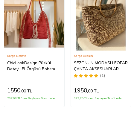
Kargo Bedava
Kargo Bedava
ChicLookDesign Püskül
SEZONUN MODASI LEOPAR
Detaylı El Örgüsü Bohem
ÇANTA AKSESUARLAR
Hasır Omuz Çantası
(1)
1550
1950
,00 TL
,00 TL
297,08 TL'den Başlayan Taksitlerle
373,75 TL'den Başlayan Taksitlerle