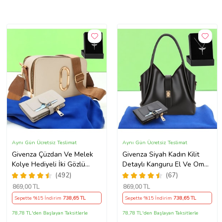
Aynı Gün Ücretsiz Teslimat
Aynı Gün Ücretsiz Teslimat
Givenza Çüzdan Ve Melek
Givenza Siyah Kadın Kilit
Kolye Hediyeli İki Gözlü
Detaylı Kanguru El Ve Omuz
Cepli El Omuz Çanta (Krem)
Çantası Yavru Çantalı
(492)
(67)
Cüzdan Ve Kolye Hediyeli
869
,00 TL
869
,00 TL
Sepette %15 İndirim
738
,65 TL
Sepette %15 İndirim
738
,65 TL
78,78 TL'den Başlayan Taksitlerle
78,78 TL'den Başlayan Taksitlerle