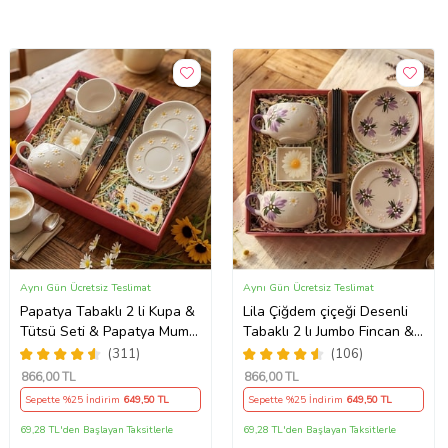
Aynı Gün Ücretsiz Teslimat
Aynı Gün Ücretsiz Teslimat
Papatya Tabaklı 2 li Kupa &
Lila Çiğdem çiçeği Desenli
Tütsü Seti & Papatya Mum
Tabaklı 2 lı Jumbo Fincan &
& Motto Kart
Tütsü Seti & Papatya Mum
(311)
(106)
&
866
,00 TL
866
,00 TL
Sepette %25 İndirim
649
,50 TL
Sepette %25 İndirim
649
,50 TL
69,28 TL'den Başlayan Taksitlerle
69,28 TL'den Başlayan Taksitlerle