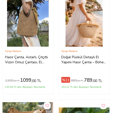
Kargo Bedava
Kargo Bedava
Hasır Çanta, Astarlı, Çıtçıtlı
Doğal Püskül Detaylı El
Vizon Omuz Çantası, El
Yapımı Hasır Çanta – Bohem
Örgüsü Çanta
Şıklık
1099
789
%11
1300
889
,00 TL
,00 TL
,00 TL
,00 TL
210,64 TL'den Başlayan Taksitlerle
151,22 TL'den Başlayan Taksitlerle