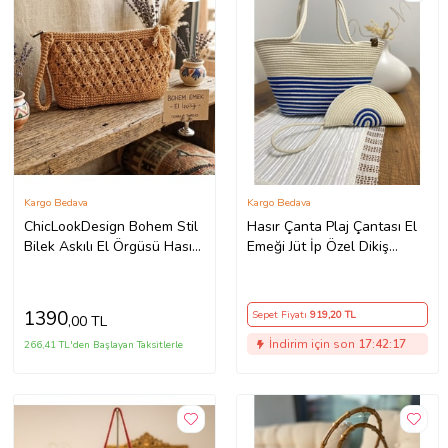
Kargo Bedava
Kargo Bedava
ChicLookDesign Bohem Stil
Hasır Çanta Plaj Çantası El
Bilek Askılı El Örgüsü Hasır
Emeği Jüt İp Özel Dikiş
Çanta
Çanta Cüzdan Seti 48 Cm
1390
Sepet Fiyatı
919
,20 TL
,00 TL
İndirim için son
17:42:16
266,41 TL'den Başlayan Taksitlerle