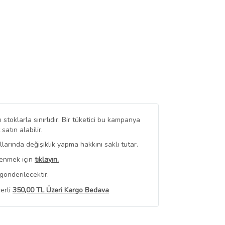
stoklarla sınırlıdır. Bir tüketici bu kampanya
tın alabilir.
arında değişiklik yapma hakkını saklı tutar.
renmek için
tıklayın.
gönderilecektir.
erli
350,00 TL Üzeri Kargo Bedava
 Görüntüle
iyat bilgileri, satıcı tarafından