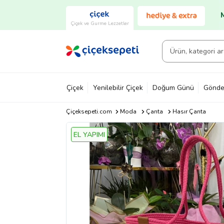
Çiçek ve Gurme Lezzetler
Çiçek
Yenilebilir Çiçek
Doğum Günü
Gönde
Çiçeksepeti.com
Moda
Çanta
Hasır Çanta
EL YAPIMI