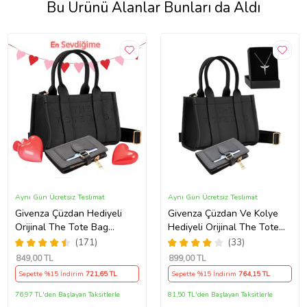
Bu Ürünü Alanlar Bunları da Aldı
Aynı Gün Ücretsiz Teslimat
Aynı Gün Ücretsiz Teslimat
Givenza Çüzdan Hediyeli
Givenza Çüzdan Ve Kolye
Orijinal The Tote Bag
Hediyeli Orijinal The Tote
Ayarlanabilir Kolon Askılı
Bag Ayarlanabilir Kolon
(171)
(33)
Yumuşak Deri Çapraz Mini El
Askılı Yumuşak Deri Çapraz
849
,00 TL
899
,00 TL
Kol ve Omuz Çantası (Siyah)
Mini El Kol ve Omuz Çantası
Sepette %15 İndirim
721
,65 TL
Sepette %15 İndirim
764
,15 TL
(Siyah)
76,97 TL'den Başlayan Taksitlerle
81,50 TL'den Başlayan Taksitlerle