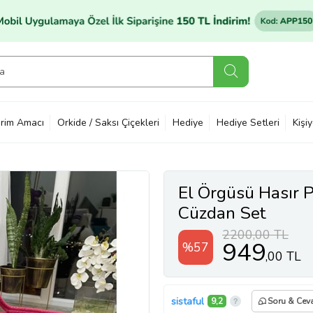
rim Amacı
Orkide / Saksı Çiçekleri
Hediye
Hediye Setleri
Kişi
El Örgüsü Hasır
Cüzdan Set
2200,00 TL
949
%57
,00 TL
sistaful
9,2
Soru & Cev