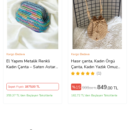
Kargo Bedava
Kargo Bedava
El Yapımı Metalik Renkli
Hasır çanta, Kadın Örgü
Kadın Çanta – Saten Astarlı
Çanta, Kadın Yazlık Omuz
Şık Örgü Clutch ve Davet
Çantası, Shopper Çanta, Plaj
(1)
Çantası
Çantası (STD)
849
%15
Sepet Fiyatı
1875
,00 TL
999
,00 TL
,00 TL
359,37 TL'den Başlayan Taksitlerle
162,72 TL'den Başlayan Taksitlerle