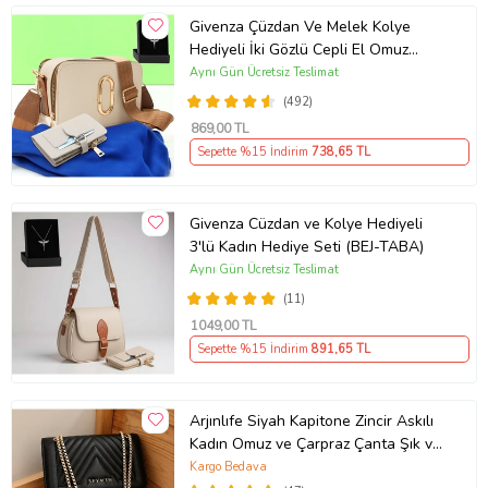
Givenza Çüzdan Ve Melek Kolye
Hediyeli İki Gözlü Cepli El Omuz
Çanta (Krem)
Aynı Gün Ücretsiz Teslimat
(492)
869
,00 TL
Sepette %15 İndirim
738
,65 TL
Givenza Cüzdan ve Kolye Hediyeli
3'lü Kadın Hediye Seti (BEJ-TABA)
Aynı Gün Ücretsiz Teslimat
(11)
1049
,00 TL
Sepette %15 İndirim
891
,65 TL
Arjınlıfe Siyah Kapitone Zincir Askılı
Kadın Omuz ve Çarpraz Çanta Şık ve
Günlük kullanım.
Kargo Bedava