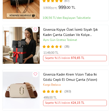
(47)
999
,00 TL
1300
,00 TL
106,56 TL'den Başlayan Taksitlerle
Givenza Kişiye Özel İsimli Siyah Şık
Kadın Çanta Cüzdan Ve Kolye
Hediyeli & Hediye Kutusu Seti
Aynı Gün Ücretsiz Teslimat
(D.Siyah)
(38)
1149
,00 TL
Sepette %15 İndirim
976
,65 TL
Givenza Kadın Krem Vizon Taba Iki
Gözlü Cepli El Omuz Çanta (Vizon)
Kargo Bedava
(363)
499
,00 TL
Sepette %15 İndirim
424
,15 TL