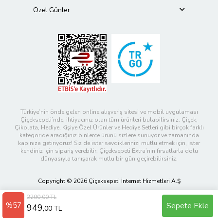
Özel Günler
Türkiye’nin önde gelen online alışveriş sitesi ve mobil uygulaması
Çiçeksepeti’nde, ihtiyacınız olan tüm ürünleri bulabilirsiniz. Çiçek,
Çikolata, Hediye, Kişiye Özel Ürünler ve Hediye Setleri gibi birçok farklı
kategoride aradığınız binlerce ürünü sizlere sunuyor ve zamanında
kapınıza getiriyoruz! Siz de ister sevdiklerinizi mutlu etmek için, ister
kendiniz için sipariş verebilir; Çiçeksepeti Extra’nın fırsatlarla dolu
dünyasıyla tanışarak mutlu bir gün geçirebilirsiniz.
Copyright © 2026 Çiçeksepeti İnternet Hizmetleri A.Ş
2200,00 TL
%57
Sepete Ekle
949
,00 TL