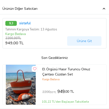
Ürünün Diğer Satıcıları
sistaful
9,3
Tahmini Kargoya Teslim: 13 Ağustos
Kargo Bedava
2200,00TL
Ürüne Git
949,00 TL
Son Gezdikleriniz
El Örgüsü Hasır Turuncu Omuz
Çantası Cüzdan Set
Kargo Bedava
949
,00 TL
2200
,00 TL
101,22 TL'den Başlayan Taksitlerle