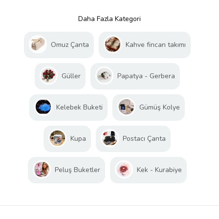
Daha Fazla Kategori
Omuz Çanta
Kahve fincan takımı
Güller
Papatya - Gerbera
Kelebek Buketi
Gümüş Kolye
Kupa
Postacı Çanta
Peluş Buketler
Kek - Kurabiye