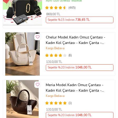
Çanta (Siyah)
Aynı Gün Ücretsiz Teslimat
(465)
869
,00 TL
Sepette %15 İndirim
738
,65 TL
Chelur Model Kadın Omuz Çantası -
Kadın Kol Çantası - Kadın Çanta -
Günlük Kadın Çantası - Hediye
Kargo Bedava
Çanta - Çapraz Askılı Kadın Çantası
(8)
1310
,00 TL
Sepette %20 İndirim
1048
,00 TL
Meria Model Kadın Omuz Çantası -
Kadın Kol Çantası - Kadın Çanta -
Günlük Kadın Çantası - Hediye
Kargo Bedava
Çanta - Çapraz Askılı Kadın Çantası
(1)
1310
,00 TL
Sepette %20 İndirim
1048
,00 TL