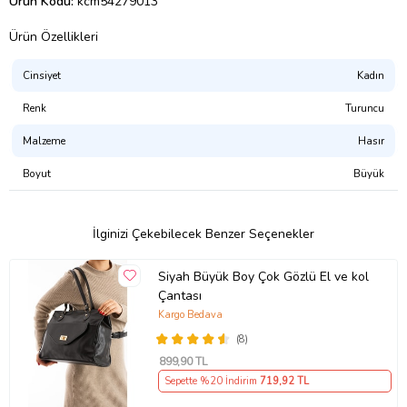
Ürün Kodu:
kcm54279013
Ürün Özellikleri
Cinsiyet
Kadın
Renk
Turuncu
Malzeme
Hasır
Boyut
Büyük
İlginizi Çekebilecek Benzer Seçenekler
Siyah Büyük Boy Çok Gözlü El ve kol
Çantası
Kargo Bedava
(8)
899
,90 TL
Sepette %20 İndirim
719
,92 TL