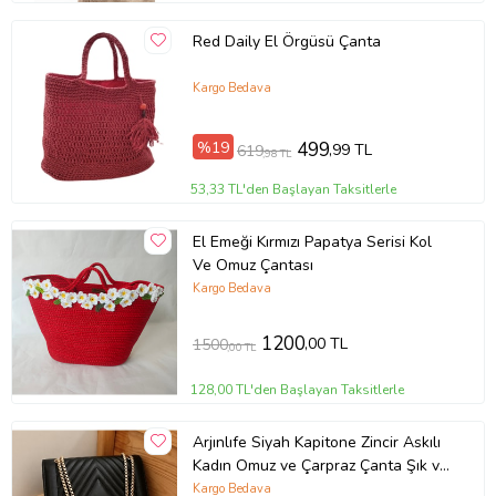
Red Daily El Örgüsü Çanta
Kargo Bedava
%19
499
,99 TL
619
,98 TL
53,33 TL'den Başlayan Taksitlerle
El Emeği Kırmızı Papatya Serisi Kol
Ve Omuz Çantası
Kargo Bedava
1200
,00 TL
1500
,00 TL
128,00 TL'den Başlayan Taksitlerle
Arjınlıfe Siyah Kapitone Zincir Askılı
Kadın Omuz ve Çarpraz Çanta Şık ve
Günlük kullanım.
Kargo Bedava