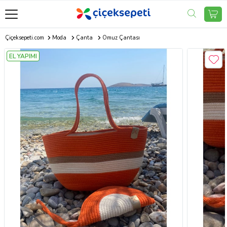
Çiçeksepeti.com
Moda
Çanta
Omuz Çantası
EL YAPIMI