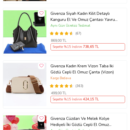
Givenza Siyah Kadın Kilit Detaylı
Kanguru El Ve Omuz Çantası Yavru
Çantalı Cüzdan Ve Kolye Hediyeli
Aynı Gün Ücretsiz Teslimat
(67)
869
,00 TL
Sepette %15 İndirim
738
,65 TL
Givenza Kadın Krem Vizon Taba Iki
Gözlü Cepli El Omuz Çanta (Vizon)
Kargo Bedava
(363)
499
,00 TL
Sepette %15 İndirim
424
,15 TL
Givenza Cüzdan Ve Melek Kolye
Hediyeli İki Gözlü Cepli El Omuz