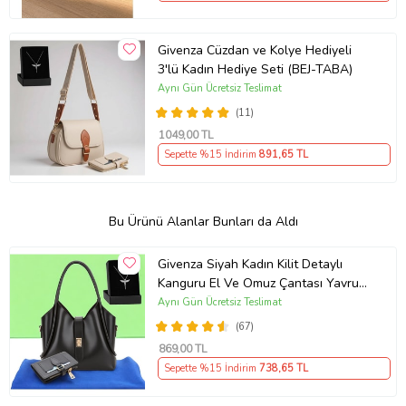
Givenza Cüzdan ve Kolye Hediyeli
3'lü Kadın Hediye Seti (BEJ-TABA)
Aynı Gün Ücretsiz Teslimat
(11)
1049
,00 TL
Sepette %15 İndirim
891
,65 TL
Bu Ürünü Alanlar Bunları da Aldı
Givenza Siyah Kadın Kilit Detaylı
Kanguru El Ve Omuz Çantası Yavru
Çantalı Cüzdan Ve Kolye Hediyeli
Aynı Gün Ücretsiz Teslimat
(67)
869
,00 TL
Sepette %15 İndirim
738
,65 TL