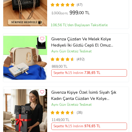
(47)
999
,00 TL
1300
,00 TL
106,56 TL'den Başlayan Taksitlerle
Givenza Çüzdan Ve Melek Kolye
Hediyeli İki Gözlü Cepli El Omuz
Çanta (Krem)
Aynı Gün Ücretsiz Teslimat
(492)
869
,00 TL
Sepette %15 İndirim
738
,65 TL
Givenza Kişiye Özel İsimli Siyah Şık
Kadın Çanta Cüzdan Ve Kolye
Hediyeli & Hediye Kutusu Seti
Aynı Gün Ücretsiz Teslimat
(D.Siyah)
(38)
1149
,00 TL
Sepette %15 İndirim
976
,65 TL