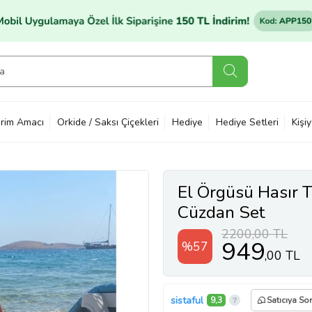
rim Amacı
Orkide / Saksı Çiçekleri
Hediye
Hediye Setleri
Kişi
El Örgüsü Hasır 
Cüzdan Set
2200,00 TL
949
%57
,00 TL
sistaful
9,3
Satıcıya Sor