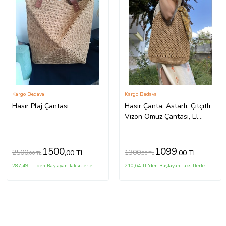
Kargo Bedava
Kargo Bedava
Hasır Plaj Çantası
Hasır Çanta, Astarlı, Çıtçıtlı
Vizon Omuz Çantası, El
Örgüsü Çanta
1500
1099
2500
1300
,00 TL
,00 TL
,00 TL
,00 TL
287,49 TL'den Başlayan Taksitlerle
210,64 TL'den Başlayan Taksitlerle