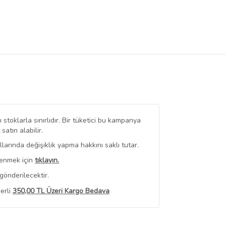
stoklarla sınırlıdır. Bir tüketici bu kampanya
tın alabilir.
arında değişiklik yapma hakkını saklı tutar.
renmek için
tıklayın.
gönderilecektir.
erli
350,00 TL Üzeri Kargo Bedava
 Görüntüle
iyat bilgileri, satıcı tarafından