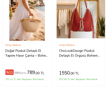
Kargo Bedava
Kargo Bedava
Doğal Püskül Detaylı El
ChicLookDesign Püskül
Yapımı Hasır Çanta – Bohem
Detaylı El Örgüsü Bohem
Şıklık
Hasır Omuz Çantası
789
1550
%11
889
,00 TL
,00 TL
,00 TL
151,22 TL'den Başlayan Taksitlerle
297,08 TL'den Başlayan Taksitlerle