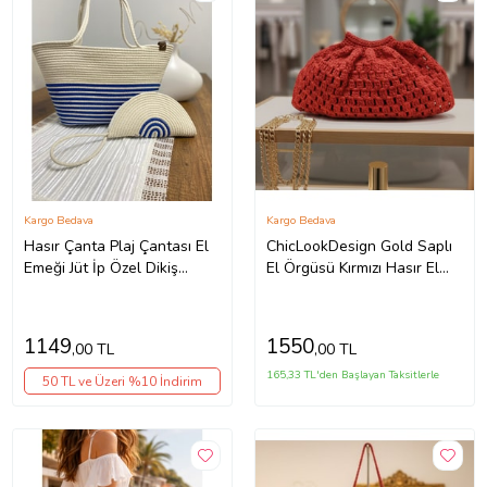
Kargo Bedava
Kargo Bedava
Hasır Çanta Plaj Çantası El
ChicLookDesign Gold Saplı
Emeği Jüt İp Özel Dikiş
El Örgüsü Kırmızı Hasır El
Çanta Cüzdan Seti 48 Cm
Çantası (Kırmızı - Altın
Rengi)
1149
1550
,00 TL
,00 TL
165,33 TL'den Başlayan Taksitlerle
50 TL ve Üzeri %10 İndirim