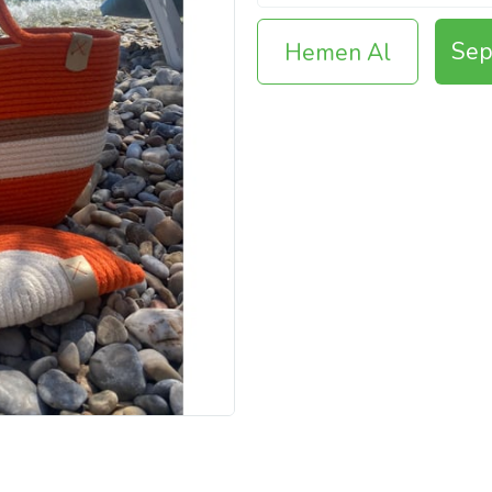
Sep
Hemen Al