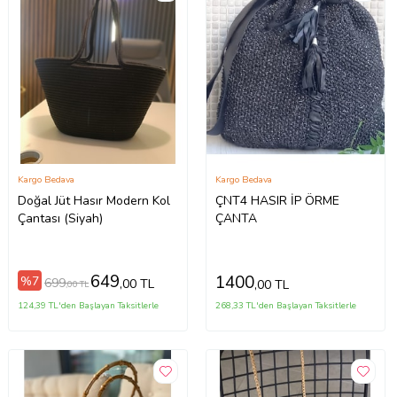
Kargo Bedava
Kargo Bedava
Doğal Jüt Hasır Modern Kol
ÇNT4 HASIR İP ÖRME
Çantası (Siyah)
ÇANTA
649
1400
%7
699
,00 TL
,00 TL
,00 TL
124,39 TL'den Başlayan Taksitlerle
268,33 TL'den Başlayan Taksitlerle