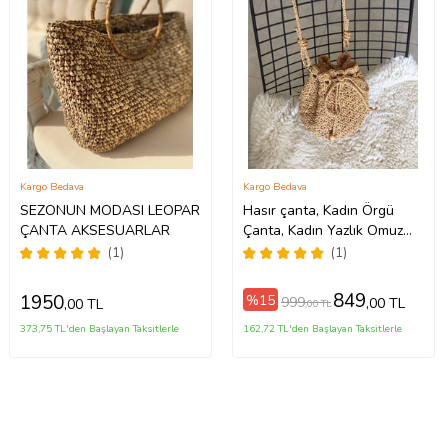
Kargo Bedava
Kargo Bedava
SEZONUN MODASI LEOPAR
Hasır çanta, Kadın Örgü
ÇANTA AKSESUARLAR
Çanta, Kadın Yazlık Omuz
Çantası, Shopper Çanta, Plaj
(1)
(1)
Çantası (STD)
849
1950
%15
999
,00 TL
,00 TL
,00 TL
373,75 TL'den Başlayan Taksitlerle
162,72 TL'den Başlayan Taksitlerle