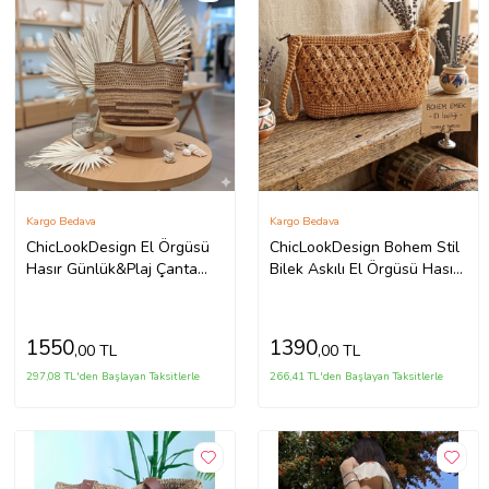
Kargo Bedava
Kargo Bedava
ChicLookDesign El Örgüsü
ChicLookDesign Bohem Stil
Hasır Günlük&Plaj Çanta
Bilek Askılı El Örgüsü Hasır
(Taba-Kahve)
Çanta
1550
1390
,00 TL
,00 TL
297,08 TL'den Başlayan Taksitlerle
266,41 TL'den Başlayan Taksitlerle