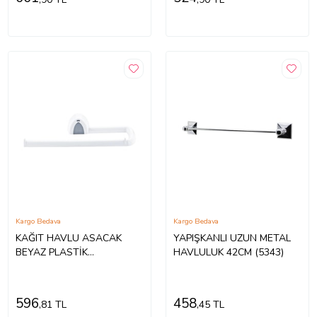
Kargo Bedava
Kargo Bedava
KAĞIT HAVLU ASACAK
YAPIŞKANLI UZUN METAL
BEYAZ PLASTİK
HAVLULUK 42CM (5343)
YAPIŞKANLI - DUVARA
MONTE (5343)
596
458
,81 TL
,45 TL