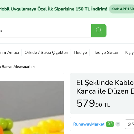
rim Amacı
Orkide / Saksı Çiçekleri
Hediye
Hediye Setleri
Kişi
 Banyo Aksesuarları
El Şeklinde Kabl
Kanca ile Düzen D
579
,90 TL
RunawayMarket
9,3
S