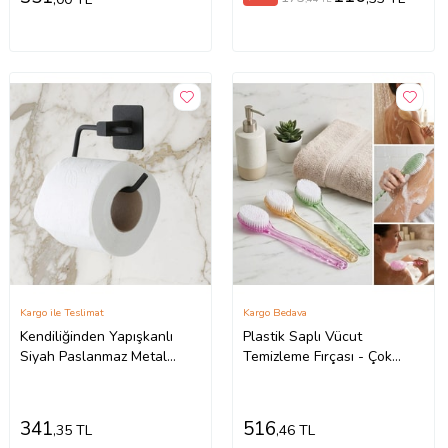
Kargo ile Teslimat
Kargo Bedava
Kendiliğinden Yapışkanlı
Plastik Saplı Vücut
Siyah Paslanmaz Metal
Temizleme Fırçası - Çok
Kapaksız Tuvalet Kağıtlığı
Amaçlı Sırt ve Vücut İçin
Aparatı (5343)
Banyo ve Duş Kese Aparatı
(5343)
341
516
,35 TL
,46 TL