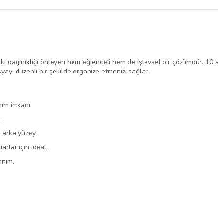
belirlenmektedir.
i dağınıklığı önleyen hem eğlenceli hem de işlevsel bir çözümdür. 10 a
şyayı düzenli bir şekilde organize etmenizi sağlar.
ım imkanı.
.
 arka yüzey.
rlar için ideal.
anım.