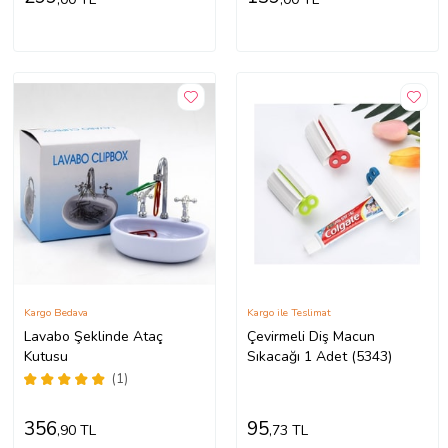
Kargo Bedava
Kargo ile Teslimat
Lavabo Şeklinde Ataç
Çevirmeli Diş Macun
Kutusu
Sıkacağı 1 Adet (5343)
(1)
356
95
,90 TL
,73 TL