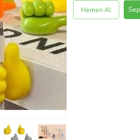
Sep
Hemen Al