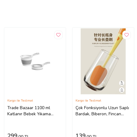
Kargo ile Teslimat
Kargo ile Teslimat
Trade Bazaar 1100 ml
Çok Fonksiyonlu Uzun Saplı
Katlanır Bebek Yıkama
Bardak, Biberon, Fincan
Kovası Katlanır Maşrapa
Temizleme Fırçası
Akordiyon Koçero
299
139
,00 TL
,00 TL