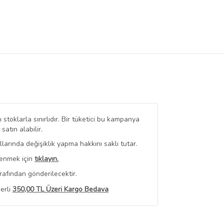
stoklarla sınırlıdır. Bir tüketici bu kampanya
tın alabilir.
arında değişiklik yapma hakkını saklı tutar.
renmek için
tıklayın.
rafından gönderilecektir.
erli
350,00 TL Üzeri Kargo Bedava
 Görüntüle
iyat bilgileri, satıcı tarafından