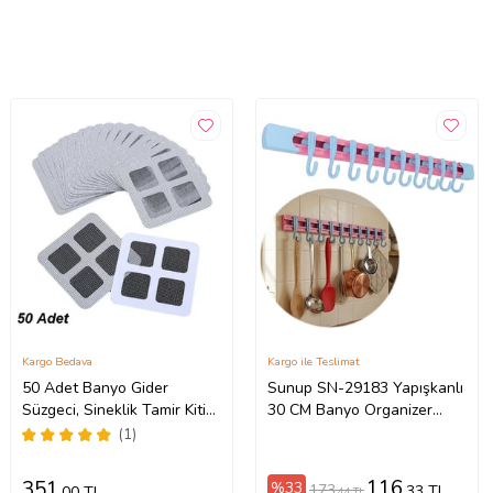
Kargo Bedava
Kargo ile Teslimat
50 Adet Banyo Gider
Sunup SN-29183 Yapışkanlı
Süzgeci, Sineklik Tamir Kiti
30 CM Banyo Organizer
(5343)
Askılık
(1)
116
351
%33
173
,33 TL
,00 TL
,44 TL