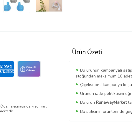
Ürün Özeti
Bu ürünün kampanyalı satışı 
stoğundan maksimum 10 adet sa
Çiçeksepeti kampanya koşull
Ürünün iade politikasını öğ
Bu ürün
RunawayMarket
ta
. Ödeme esnasında kredi kartı
Bu satıcının ürünlerinde geç
mektedir.
Bu Satıcının
Tüm Ürünlerini
Ürün sayfasında gördüğünüz f