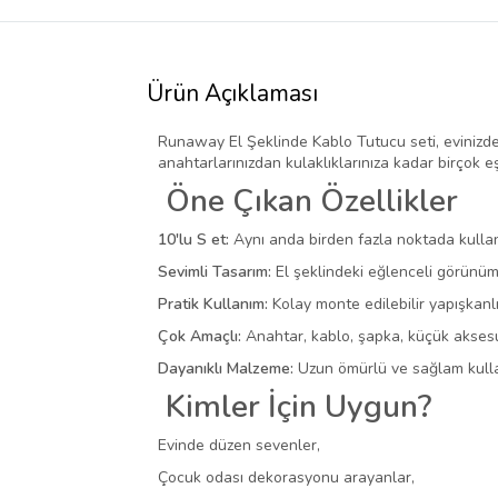
Ürün Açıklaması
Runaway El Şeklinde Kablo Tutucu seti, evinizdek
anahtarlarınızdan kulaklıklarınıza kadar birçok e
Öne Çıkan Özellikler
10'lu S et:
Aynı anda birden fazla noktada kullan
Sevimli Tasarım:
El şeklindeki eğlenceli görünüm
Pratik Kullanım:
Kolay monte edilebilir yapışkanlı
Çok Amaçlı:
Anahtar, kablo, şapka, küçük aksesua
Dayanıklı Malzeme:
Uzun ömürlü ve sağlam kull
Kimler İçin Uygun?
Evinde düzen sevenler,
Çocuk odası dekorasyonu arayanlar,