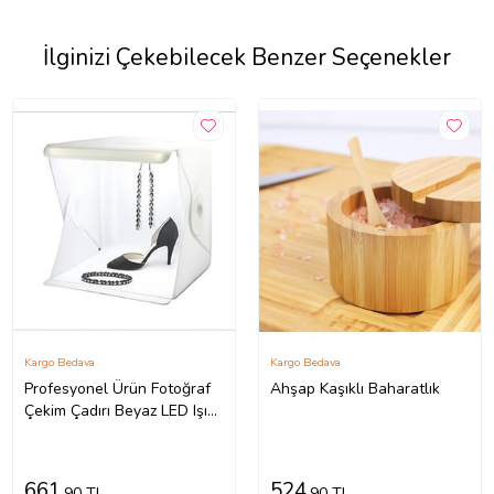
İlginizi Çekebilecek Benzer Seçenekler
Kargo Bedava
Kargo Bedava
Profesyonel Ürün Fotoğraf
Ahşap Kaşıklı Baharatlık
Çekim Çadırı Beyaz LED Işıklı
Arka Plan
661
524
,90 TL
,90 TL