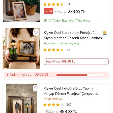
(132)
%14
239
,00 TL
279
,00 TL
25,49 TL'den Başlayan Taksitlerle
Kişiye Özel Karakalem Fotoğraflı
Siyah Mermer Desenli Masa Lambası
Aynı Gün Teslimat Seçeneği
(32)
Sepet Fiyatı
699
,95 TL
İndirim için son
08:08:18
Kişiye Özel Fotoğraflı El Yapımı
Ahşap Dönen Fotoğraf Çerçevesi
Sokak Lambalı Doğum Günü
Kargo Bedava
Hediyesi (Kahverengi)
(207)
999
,00 TL
1500
,00 TL