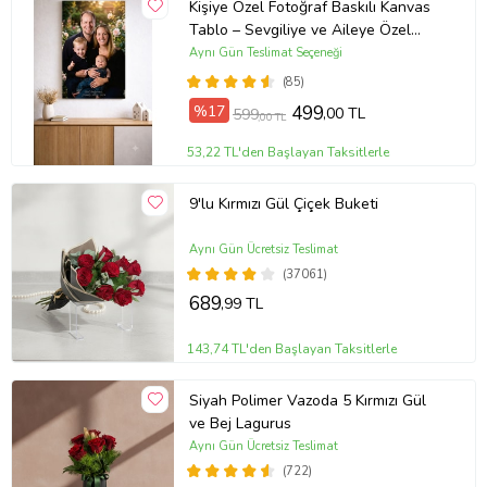
Kişiye Özel Fotoğraf Baskılı Kanvas
Tablo – Sevgiliye ve Aileye Özel
Hediye (ÇokluRenk)
Aynı Gün Teslimat Seçeneği
(85)
%17
499
,00 TL
599
,00 TL
53,22 TL'den Başlayan Taksitlerle
9'lu Kırmızı Gül Çiçek Buketi
Aynı Gün Ücretsiz Teslimat
(37061)
689
,99 TL
143,74 TL'den Başlayan Taksitlerle
Siyah Polimer Vazoda 5 Kırmızı Gül
ve Bej Lagurus
Aynı Gün Ücretsiz Teslimat
(722)