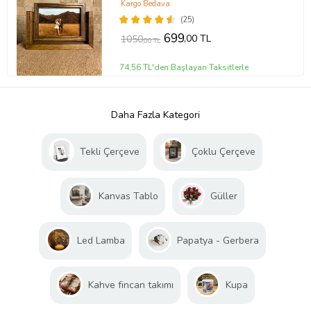
Doğum Günü Hediyesi
Kargo Bedava
(25)
699
,00 TL
1050
,00 TL
74,56 TL'den Başlayan Taksitlerle
Daha Fazla Kategori
Tekli Çerçeve
Çoklu Çerçeve
Kanvas Tablo
Güller
Led Lamba
Papatya - Gerbera
Kahve fincan takımı
Kupa