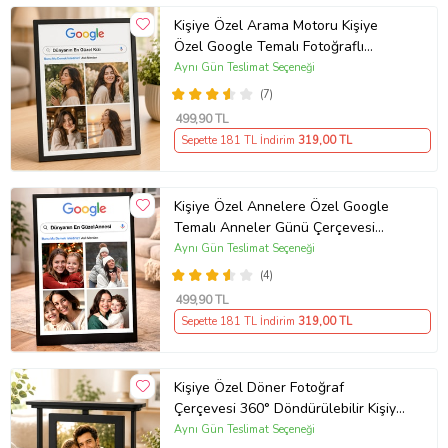
Dekoratif ve şık görünüm
Kişiye Özel Arama Motoru Kişiye
Sevgililer Günü için anlamlı ve kalıcı hediye
Özel Google Temalı Fotoğraflı
Sevgililer Günü için romantik, kişiye özel ve unutulmaz bir hediye!
Çerçeve – Dünyanın En Güzel Kızı
Aynı Gün Teslimat Seçeneği
Tasarımlı Dekoratif Hediye Masaüstü
Anıları saklamaz, yaşatır…
(7)
Çerçeve
499
,90 TL
Ürün Kodu:
kcm85600164
Sepette 181 TL İndirim
319
,00 TL
Kişiye Özel Annelere Özel Google
Temalı Anneler Günü Çerçevesi
Dünyanın En Güzel Annesi Fotoğraflı
Aynı Gün Teslimat Seçeneği
Tablo Masaüstü Çerçeve
(4)
499
,90 TL
Sepette 181 TL İndirim
319
,00 TL
Kişiye Özel Döner Fotoğraf
Çerçevesi 360° Döndürülebilir Kişiye
Özel Mesajlı Fotoğraflı Ahşap
Aynı Gün Teslimat Seçeneği