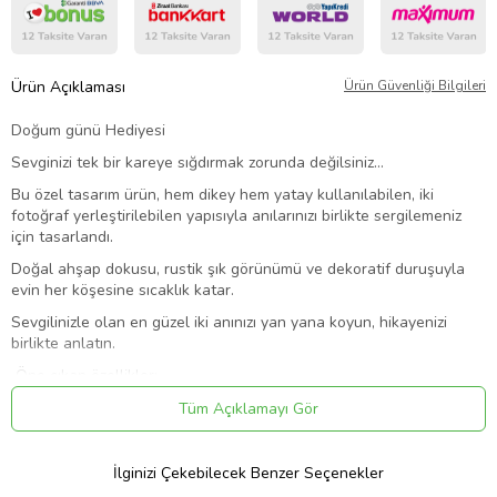
Ürün Açıklaması
Ürün Güvenliği Bilgileri
Doğum günü Hediyesi
Sevginizi tek bir kareye sığdırmak zorunda değilsiniz…
Bu özel tasarım ürün, hem dikey hem yatay kullanılabilen, iki
fotoğraf yerleştirilebilen yapısıyla anılarınızı birlikte sergilemeniz
için tasarlandı.
Doğal ahşap dokusu, rustik şık görünümü ve dekoratif duruşuyla
evin her köşesine sıcaklık katar.
Sevgilinizle olan en güzel iki anınızı yan yana koyun, hikayenizi
birlikte anlatın.
Öne çıkan özellikler:
2 adet fotoğraf yerleştirme alanı
Tüm Açıklamayı Gör
Dikey & yatay kullanım imkânı
Doğal ahşap tasarım
İlginizi Çekebilecek Benzer Seçenekler