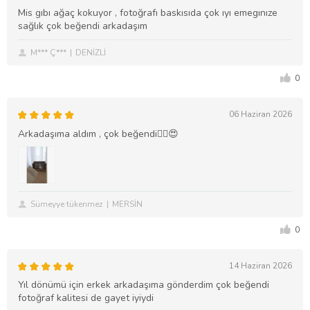
Mis gıbı ağaç kokuyor , fotoğrafı baskısıda çok ıyı emegınıze
sağlık çok beğendi arkadaşım
M*** Ç***
DENİZLİ
0
06 Haziran 2026
Arkadaşıma aldım , çok beğendi❤️‍🔥😍
Sümeyye tükenmez
MERSİN
0
14 Haziran 2026
Yıl dönümü için erkek arkadaşıma gönderdim çok beğendi
fotoğraf kalitesi de gayet iyiydi