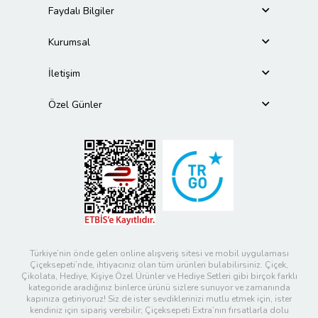
Faydalı Bilgiler
Kurumsal
İletişim
Özel Günler
Türkiye’nin önde gelen online alışveriş sitesi ve mobil uygulaması
Çiçeksepeti’nde, ihtiyacınız olan tüm ürünleri bulabilirsiniz. Çiçek,
Çikolata, Hediye, Kişiye Özel Ürünler ve Hediye Setleri gibi birçok farklı
kategoride aradığınız binlerce ürünü sizlere sunuyor ve zamanında
kapınıza getiriyoruz! Siz de ister sevdiklerinizi mutlu etmek için, ister
kendiniz için sipariş verebilir; Çiçeksepeti Extra’nın fırsatlarla dolu