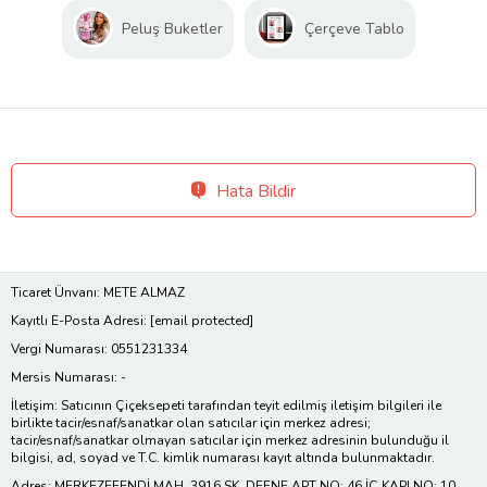
Peluş Buketler
Çerçeve Tablo
Hata Bildir
Ticaret Ünvanı: METE ALMAZ
Kayıtlı E-Posta Adresi:
[email protected]
Vergi Numarası: 0551231334
Mersis Numarası: -
İletişim: Satıcının Çiçeksepeti tarafından teyit edilmiş iletişim bilgileri ile
birlikte tacir/esnaf/sanatkar olan satıcılar için merkez adresi;
tacir/esnaf/sanatkar olmayan satıcılar için merkez adresinin bulunduğu il
bilgisi, ad, soyad ve T.C. kimlik numarası kayıt altında bulunmaktadır.
Adres: MERKEZEFENDİ MAH. 3916 SK. DEFNE APT NO: 46 İÇ KAPI NO: 10