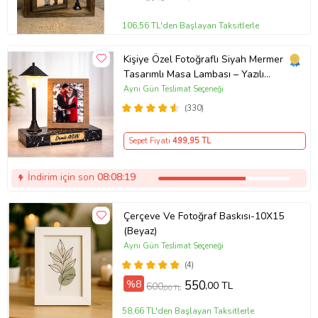
106,56 TL'den Başlayan Taksitlerle
Kişiye Özel Fotoğraflı Siyah Mermer
Tasarımlı Masa Lambası – Yazılı
Ahşap Çerçeveli LED Gece Lambası
Aynı Gün Teslimat Seçeneği
(330)
Sepet Fiyatı
499
,95 TL
İndirim için son
08:08:18
Çerçeve Ve Fotoğraf Baskısı-10X15
(Beyaz)
Aynı Gün Teslimat Seçeneği
(4)
%8
550
,00 TL
600
,00 TL
58,66 TL'den Başlayan Taksitlerle