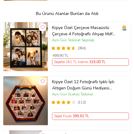
Bu Ürünü Alanlar Bunları da Aldı
Kişiye Özel Çerçeve Masaüstü
Çerçeve 4 Fotoğraflı Ahşap Mdf
Resimli Kolaj Çerçeve
Aynı Gün Teslimat Seçeneği
(384)
499
,90 TL
Sepette 181 TL İndirim
319
,00 TL
Kişiye Özel 12 Fotoğraflı Işıklı İpli
Altıgen Doğum Günü Hediyesi
Ahşap Fotoğraf Panosu
Aynı Gün Ücretsiz Teslimat
(112)
Sepet Fiyatı
399
,92 TL