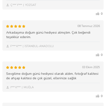
Ç*** Y***
YOZGAT
0
08 Temmuz 2026
Arkadaşıma doğum günü hediyesi almıştım. Çok beğendi
teşekkür ederim.
F*** K***
İSTANBUL-ANADOLU
0
03 Ekim 2025
Sevgilime doğum günü hediyesi olarak aldım, fotoğraf kalitesi
de ahşap kalitesi de çok güzel, ellerinize sağlık
I*** K***
MUĞLA
0