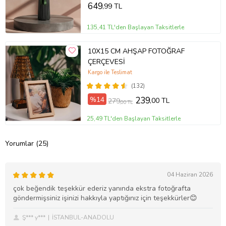
649
,99 TL
135,41 TL'den Başlayan Taksitlerle
10X15 CM AHŞAP FOTOĞRAF
ÇERÇEVESİ
Kargo ile Teslimat
(132)
%14
239
,00 TL
279
,00 TL
25,49 TL'den Başlayan Taksitlerle
Yorumlar (25)
04 Haziran 2026
çok beğendik teşekkür ederiz yanında ekstra fotoğrafta
göndermişsiniz işinizi hakkıyla yaptığınız için teşekkürler😊
Ş*** y***
İSTANBUL-ANADOLU