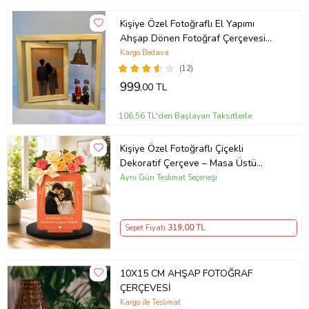
Kişiye Özel Fotoğraflı El Yapımı
Ahşap Dönen Fotoğraf Çerçevesi
Lambalı Doğum Günü Hediyesi
Kargo Bedava
(Ceviz)
(12)
999
,00 TL
106,56 TL'den Başlayan Taksitlerle
Kişiye Özel Fotoğraflı Çiçekli
Dekoratif Çerçeve – Masa Üstü
Hediye Çerçeve Yazılı 3D Gül
Aynı Gün Teslimat Seçeneği
Tasarımlı Fotoğraf Çerçevesi
Romantik Sevgili Hediyesi
Sepet Fiyatı
319
,00 TL
10X15 CM AHŞAP FOTOĞRAF
ÇERÇEVESİ
Kargo ile Teslimat