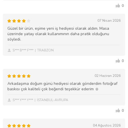
0
07 Nisan 2026
Güzel bir ürün, eşime yeni iş hediyesi olarak aldım. Masa
üzerinde yatay olarak kullanımının daha pratik olduğunu
söyledi.
S*** B*** F***
TRABZON
0
02 Haziran 2026
Arkadaşıma doğum günü hediyesi olarak gönderdim fotoğraf
baskısı çok kaliteli çok beğendi teşekkür ederim ☺️
S*** Y*** Y***
İSTANBUL-AVRUPA
0
04 Ağustos 2026