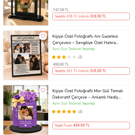
Masaüstü Çerçeve
747
,09 TL
Sepette 428 TL İndirim
319
,00 TL
Kişiye Özel Fotoğraflı Anı Gazetesi
Çerçevesi – Sevgiliye Özel Hatıra
Tablosu
Aynı Gün Teslimat Seçeneği
(2)
499
,90 TL
Sepette 181 TL İndirim
319
,00 TL
Kişiye Özel Fotoğraflı Mor Gül Temalı
Dekoratif Çerçeve – Anlamlı Hediye
Kişiye Özel Fotoğraflı Mor Çerçeve -
Aynı Gün Teslimat Seçeneği
Özel Mor Gül Tasarımlı Ahşap
(2)
Çerçeve
Sepet Fiyatı
459
,90 TL