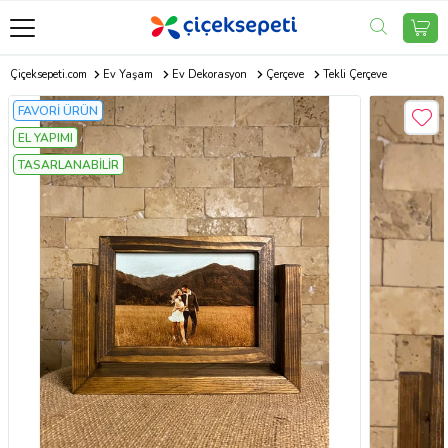
Çiçeksepeti.com
Ev Yaşam
Ev Dekorasyon
Çerçeve
Tekli Çerçeve
FAVORİ ÜRÜN
EL YAPIMI
TASARLANABİLİR