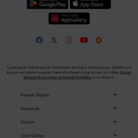
Çiçeksepeti olarak kişisel verilerinizin gizliliğini önemsiyoruz. Şirketimizin
kişisel veri işleme süreçleri hakkında detaylı bilgi almak için lütfen
Kişisel
Verilerin Korunması ve Gizlilik Politikası
’nı inceleyiniz.
Faydalı Bilgiler
Kurumsal
İletişim
Özel Günler