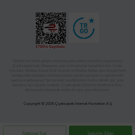
Türkiye’nin önde gelen online alışveriş sitesi ve mobil uygulaması
Çiçeksepeti’nde, ihtiyacınız olan tüm ürünleri bulabilirsiniz. Çiçek,
Çikolata, Hediye, Kişiye Özel Ürünler ve Hediye Setleri gibi birçok farklı
kategoride aradığınız binlerce ürünü sizlere sunuyor ve zamanında
kapınıza getiriyoruz! Siz de ister sevdiklerinizi mutlu etmek için, ister
kendiniz için sipariş verebilir; Çiçeksepeti Extra’nın fırsatlarla dolu
dünyasıyla tanışarak mutlu bir gün geçirebilirsiniz.
Copyright © 2026 Çiçeksepeti İnternet Hizmetleri A.Ş
Satıcıya Sor
Sepete Ekle