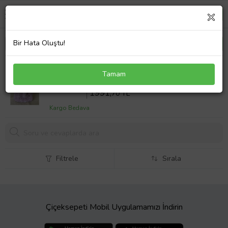
Bir Hata Oluştu!
El yapımı örgü puffy chunky peluş şapka ve
Tamam
boyunluk seti, örgü bere
Sepette %10 İndirim
2213
,00 TL
1991,
70 TL
Kargo Bedava
Filtrele
Sırala
Çiçeksepeti Mobil Uygulamamızı İndirin