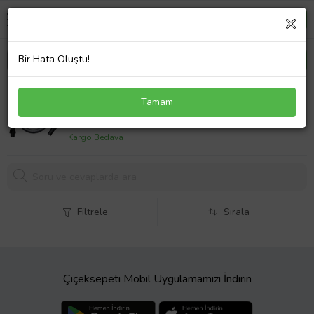
Bir Hata Oluştu!
Electrolux Uyumlu ZJM 6810 Jetmaxx Süpürge
Tamam
Katlanmaz Dayanıklı Güçlü Hortumu
893,
76 TL
Kargo Bedava
Filtrele
Sırala
Çiçeksepeti Mobil Uygulamamızı İndirin