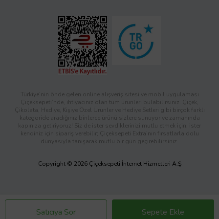
Türkiye’nin önde gelen online alışveriş sitesi ve mobil uygulaması
Çiçeksepeti’nde, ihtiyacınız olan tüm ürünleri bulabilirsiniz. Çiçek,
Çikolata, Hediye, Kişiye Özel Ürünler ve Hediye Setleri gibi birçok farklı
kategoride aradığınız binlerce ürünü sizlere sunuyor ve zamanında
kapınıza getiriyoruz! Siz de ister sevdiklerinizi mutlu etmek için, ister
kendiniz için sipariş verebilir; Çiçeksepeti Extra’nın fırsatlarla dolu
dünyasıyla tanışarak mutlu bir gün geçirebilirsiniz.
Copyright © 2026 Çiçeksepeti İnternet Hizmetleri A.Ş
Satıcıya Sor
Sepete Ekle