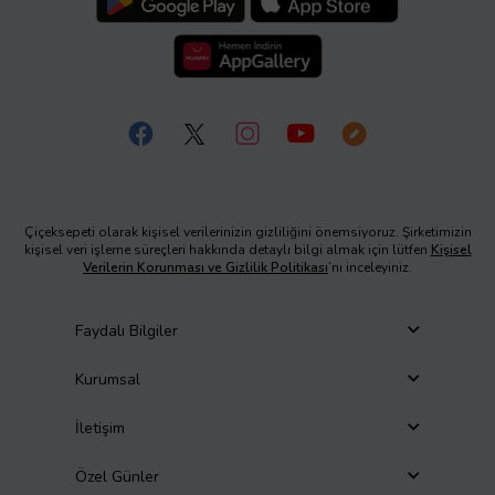
Çiçeksepeti olarak kişisel verilerinizin gizliliğini önemsiyoruz. Şirketimizin
kişisel veri işleme süreçleri hakkında detaylı bilgi almak için lütfen
Kişisel
Verilerin Korunması ve Gizlilik Politikası
’nı inceleyiniz.
Faydalı Bilgiler
Kurumsal
İletişim
Özel Günler