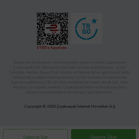
Türkiye’nin önde gelen online alışveriş sitesi ve mobil uygulaması
Çiçeksepeti’nde, ihtiyacınız olan tüm ürünleri bulabilirsiniz. Çiçek,
Çikolata, Hediye, Kişiye Özel Ürünler ve Hediye Setleri gibi birçok farklı
kategoride aradığınız binlerce ürünü sizlere sunuyor ve zamanında
kapınıza getiriyoruz! Siz de ister sevdiklerinizi mutlu etmek için, ister
kendiniz için sipariş verebilir; Çiçeksepeti Extra’nın fırsatlarla dolu
dünyasıyla tanışarak mutlu bir gün geçirebilirsiniz.
Copyright © 2026 Çiçeksepeti İnternet Hizmetleri A.Ş
Satıcıya Sor
Sepete Ekle