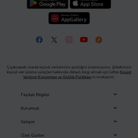
Çiçeksepeti olarak kişisel verilerinizin gizliliğini önemsiyoruz. Şirketimizin
kişisel veri işleme süreçleri hakkında detaylı bilgi almak için lütfen
Kişisel
Verilerin Korunması ve Gizlilik Politikası
’nı inceleyiniz.
Faydalı Bilgiler
Kurumsal
İletişim
Özel Günler