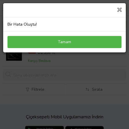
Bir Hata Oluştu!
Eliana Home Baskılı, Yıkanabilir Kaymaz Taban
Tamam
Salon Halısı LNA0292-SD715 100x150 cm (Siyah)
1072,5 TL
%23
825,
00 TL
Kargo Bedava
Filtrele
Sırala
Çiçeksepeti Mobil Uygulamamızı İndirin