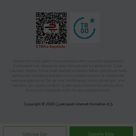
Türkiye’nin önde gelen online alışveriş sitesi ve mobil uygulaması
Çiçeksepeti’nde, ihtiyacınız olan tüm ürünleri bulabilirsiniz. Çiçek,
Çikolata, Hediye, Kişiye Özel Ürünler ve Hediye Setleri gibi birçok farklı
kategoride aradığınız binlerce ürünü sizlere sunuyor ve zamanında
kapınıza getiriyoruz! Siz de ister sevdiklerinizi mutlu etmek için, ister
kendiniz için sipariş verebilir; Çiçeksepeti Extra’nın fırsatlarla dolu
dünyasıyla tanışarak mutlu bir gün geçirebilirsiniz.
Copyright © 2026 Çiçeksepeti İnternet Hizmetleri A.Ş
Satıcıya Sor
Sepete Ekle