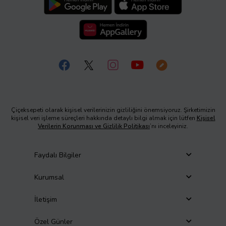
Çiçeksepeti olarak kişisel verilerinizin gizliliğini önemsiyoruz. Şirketimizin
kişisel veri işleme süreçleri hakkında detaylı bilgi almak için lütfen
Kişisel
Verilerin Korunması ve Gizlilik Politikası
’nı inceleyiniz.
Faydalı Bilgiler
Kurumsal
İletişim
Özel Günler