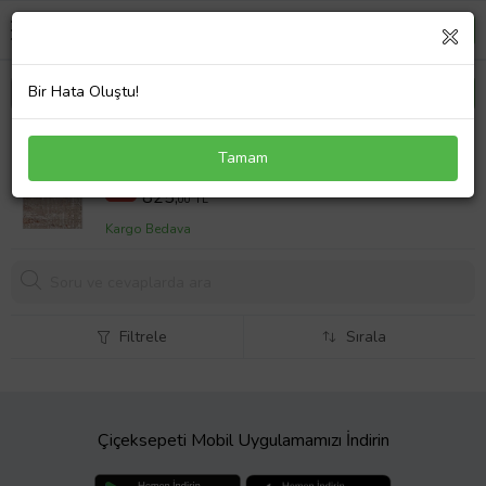
Bir Hata Oluştu!
Eliana Home Baskılı, Yıkanabilir Kaymaz Taban
Tamam
Salon Halısı LNA0465 100x150 cm (Kahverengi)
1072,5 TL
%23
825,
00 TL
Kargo Bedava
Filtrele
Sırala
Çiçeksepeti Mobil Uygulamamızı İndirin