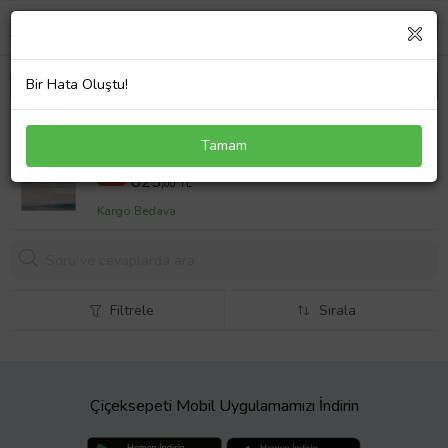
Bir Hata Oluştu!
Eliana Home Baskılı, Yıkanabilir Kaymaz Taban
Tamam
Salon Halısı LNA0521 100x150 cm (Yeşil)
1072,5 TL
%23
825,
00 TL
Kargo Bedava
Filtrele
Sırala
Çiçeksepeti Mobil Uygulamamızı İndirin