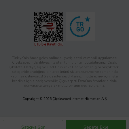
Türkiye’nin önde gelen online alışveriş sitesi ve mobil uygulaması
Çiçeksepeti’nde, ihtiyacınız olan tüm ürünleri bulabilirsiniz. Çiçek,
Çikolata, Hediye, Kişiye Özel Ürünler ve Hediye Setleri gibi birçok farklı
kategoride aradığınız binlerce ürünü sizlere sunuyor ve zamanında
kapınıza getiriyoruz! Siz de ister sevdiklerinizi mutlu etmek için, ister
kendiniz için sipariş verebilir; Çiçeksepeti Extra’nın fırsatlarla dolu
dünyasıyla tanışarak mutlu bir gün geçirebilirsiniz.
Copyright © 2026 Çiçeksepeti İnternet Hizmetleri A.Ş
Satıcıya Sor
Sepete Ekle