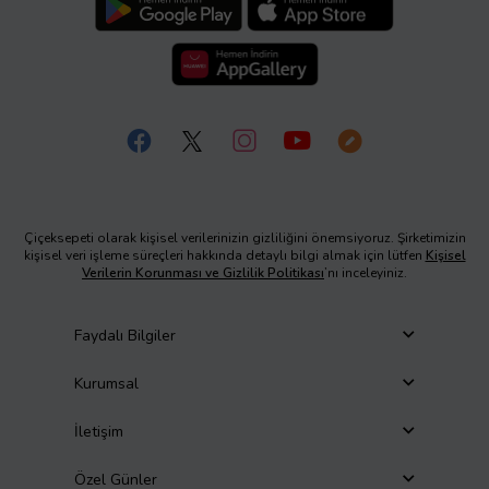
Çiçeksepeti olarak kişisel verilerinizin gizliliğini önemsiyoruz. Şirketimizin
kişisel veri işleme süreçleri hakkında detaylı bilgi almak için lütfen
Kişisel
Verilerin Korunması ve Gizlilik Politikası
’nı inceleyiniz.
Faydalı Bilgiler
Kurumsal
İletişim
Özel Günler