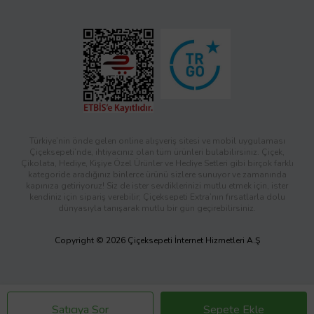
Türkiye’nin önde gelen online alışveriş sitesi ve mobil uygulaması
Çiçeksepeti’nde, ihtiyacınız olan tüm ürünleri bulabilirsiniz. Çiçek,
Çikolata, Hediye, Kişiye Özel Ürünler ve Hediye Setleri gibi birçok farklı
kategoride aradığınız binlerce ürünü sizlere sunuyor ve zamanında
kapınıza getiriyoruz! Siz de ister sevdiklerinizi mutlu etmek için, ister
kendiniz için sipariş verebilir; Çiçeksepeti Extra’nın fırsatlarla dolu
dünyasıyla tanışarak mutlu bir gün geçirebilirsiniz.
Copyright © 2026 Çiçeksepeti İnternet Hizmetleri A.Ş
Satıcıya Sor
Sepete Ekle