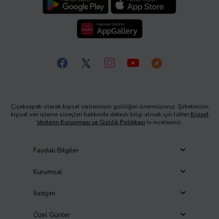
Çiçeksepeti olarak kişisel verilerinizin gizliliğini önemsiyoruz. Şirketimizin
kişisel veri işleme süreçleri hakkında detaylı bilgi almak için lütfen
Kişisel
Verilerin Korunması ve Gizlilik Politikası
’nı inceleyiniz.
Faydalı Bilgiler
Kurumsal
İletişim
Özel Günler