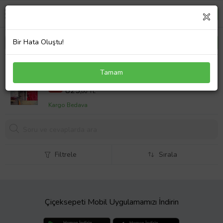
Bir Hata Oluştu!
Eliana Home Baskılı, Yıkanabilir Kaymaz Taban
Tamam
Salon Halısı LNA1025 100x150 cm (Turuncu)
1072,5 TL
%23
825,
00 TL
Kargo Bedava
Filtrele
Sırala
Çiçeksepeti Mobil Uygulamamızı İndirin