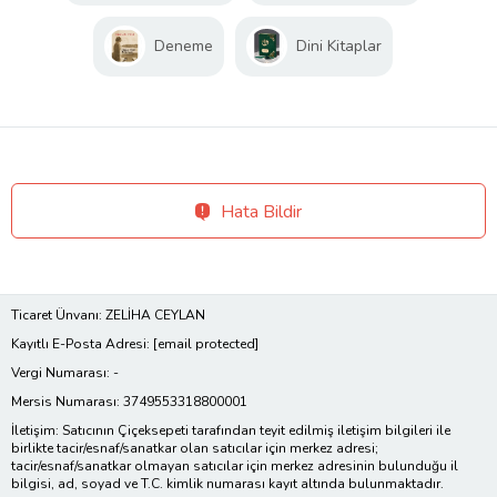
Deneme
Dini Kitaplar
Hata Bildir
Ticaret Ünvanı: ZELİHA CEYLAN
Kayıtlı E-Posta Adresi:
[email protected]
Vergi Numarası: -
Mersis Numarası: 3749553318800001
İletişim: Satıcının Çiçeksepeti tarafından teyit edilmiş iletişim bilgileri ile
birlikte tacir/esnaf/sanatkar olan satıcılar için merkez adresi;
tacir/esnaf/sanatkar olmayan satıcılar için merkez adresinin bulunduğu il
bilgisi, ad, soyad ve T.C. kimlik numarası kayıt altında bulunmaktadır.