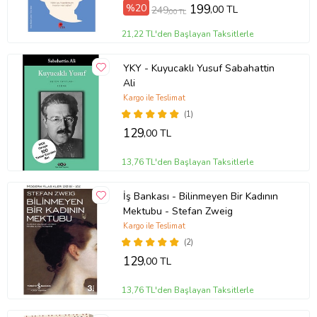
%20
199
,00 TL
249
,00 TL
21,22 TL'den Başlayan Taksitlerle
YKY - Kuyucaklı Yusuf Sabahattin
Ali
Kargo ile Teslimat
(1)
129
,00 TL
13,76 TL'den Başlayan Taksitlerle
İş Bankası - Bilinmeyen Bir Kadının
Mektubu - Stefan Zweig
Kargo ile Teslimat
(2)
129
,00 TL
13,76 TL'den Başlayan Taksitlerle