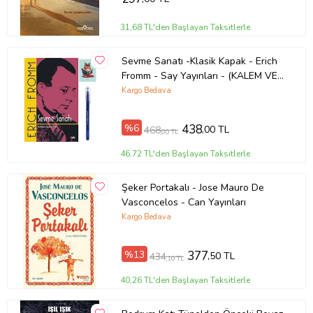
31,68 TL'den Başlayan Taksitlerle
Sevme Sanatı -Klasik Kapak - Erich
Fromm - Say Yayınları - (KALEM VE
NOT DEFTERLİ) (Renksiz)
Kargo Bedava
%6
438
,00 TL
468
,00 TL
46,72 TL'den Başlayan Taksitlerle
Şeker Portakalı - Jose Mauro De
Vasconcelos - Can Yayınları
Kargo Bedava
%13
377
,50 TL
434
,10 TL
40,26 TL'den Başlayan Taksitlerle