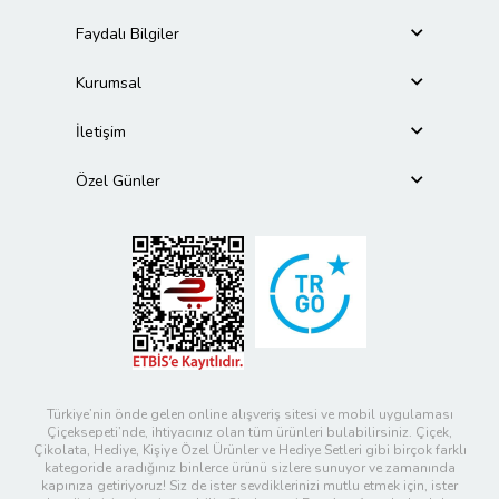
Faydalı Bilgiler
Kurumsal
İletişim
Özel Günler
Türkiye’nin önde gelen online alışveriş sitesi ve mobil uygulaması
Çiçeksepeti’nde, ihtiyacınız olan tüm ürünleri bulabilirsiniz. Çiçek,
Çikolata, Hediye, Kişiye Özel Ürünler ve Hediye Setleri gibi birçok farklı
kategoride aradığınız binlerce ürünü sizlere sunuyor ve zamanında
kapınıza getiriyoruz! Siz de ister sevdiklerinizi mutlu etmek için, ister