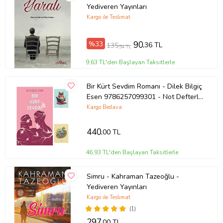
Yediveren Yayınları
Kargo ile Teslimat
Basım Yılı: 2014
%33
90
,36 TL
Kapak Türü: Karton Kapak
135
,54 TL
9,63 TL'den Başlayan Taksitlerle
Sayfa Sayısı: 368
Bir Kürt Sevdim Romanı - Dilek Bilgiç
Kağıt Cinsi: Kitap Kağıdı
Esen 9786257099301 - Not Defterli
Seti (Renksiz)
Kargo Bedava
Çevirmen: Gökhan Sarı
440
Ürün Kodu:
kcm87491406
,00 TL
46,93 TL'den Başlayan Taksitlerle
Simru - Kahraman Tazeoğlu -
Yediveren Yayınları
Kargo ile Teslimat
(1)
297
,00 TL