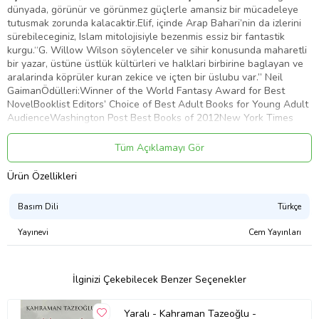
dünyada, görünür ve görünmez güçlerle amansiz bir mücadeleye
tutusmak zorunda kalacaktir.Elif, içinde Arap Bahari’nin da izlerini
sürebileceginiz, Islam mitolojisiyle bezenmis essiz bir fantastik
kurgu.“G. Willow Wilson söylenceler ve sihir konusunda maharetli
bir yazar, üstüne üstlük kültürleri ve halklari birbirine baglayan ve
aralarinda köprüler kuran zekice ve içten bir üslubu var.” Neil
GaimanÖdülleri:Winner of the World Fantasy Award for Best
NovelBooklist Editors’ Choice of Best Adult Books for Young Adult
AudienceWashington Post Best Books of 2012New York Times
Notable Book of 2012Christian Science Monitor Top 10 Fiction Title
of the Year2012 Books: Slate Staff PicksFlavorwire’s Best Debut
Tüm Açıklamayı Gör
Novels of 2012NPR: Best Science Fiction of 2012Booklist: Top 10
Debut Novels of 2012Philadelphia City Paper: Best Books of
Ürün Özellikleri
2012Apple iTunes iBookstore Top Books of 2012Seattle Times
Best Books of 2012
Basım Dili
Türkçe
Yayınevi
Cem Yayınları
Ürün Adı: Elif
İlginizi Çekebilecek Benzer Seçenekler
Ürün Kodu: 9786055159122
Yaralı - Kahraman Tazeoğlu -
Yazar: G. Willow Wilson