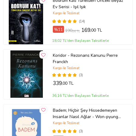
Bodrum Katı Tünelden Önceki Beyaz
Ev Serisi - Işıl Işık
Kargo ile Teslimat
(14)
%11
169
,00 TL
190
,00 TL
18,02 TL'den Başlayan Taksitlerle
Koridor - Rezonans Kanunu Pıerre
Franckh
Kargo ile Teslimat
(3)
339
,00 TL
36,16 TL'den Başlayan Taksitlerle
Badem; Hiçbir Şey Hissedemeyen
Insanlar Nasıl Ağlar - Won-pyung
Sohn - Peta Kitap
Kargo ile Teslimat
(3)