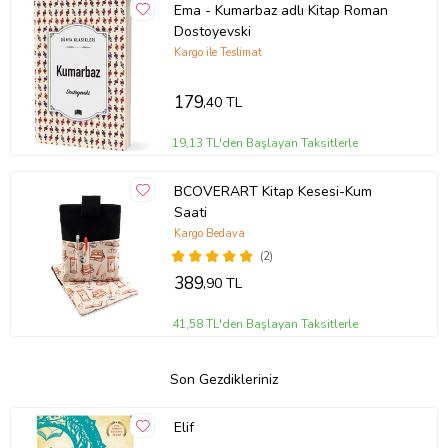
Ema - Kumarbaz adlı Kitap Roman
Dostoyevski
Kargo ile Teslimat
179
,40 TL
19,13 TL'den Başlayan Taksitlerle
BCOVERART Kitap Kesesi-Kum
Saati
Kargo Bedava
(2)
389
,90 TL
41,58 TL'den Başlayan Taksitlerle
Son Gezdikleriniz
Elif