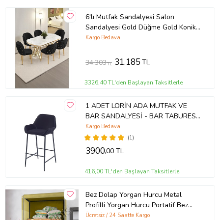
6'lı Mutfak Sandalyesi Salon
Sandalyesi Gold Düğme Gold Konik
Ayak Çift Papel Sandalye Baby Face
Kargo Bedava
31.185
TL
34.303
TL
3326,40 TL'den Başlayan Taksitlerle
1 ADET LORİN ADA MUTFAK VE
BAR SANDALYESİ - BAR TABURESİ
- SİLİNEBİLİR BABYFACE KUMAŞ -
Kargo Bedava
METAL AYAK
(1)
3900
,00 TL
416,00 TL'den Başlayan Taksitlerle
Bez Dolap Yorgan Hurcu Metal
Profilli Yorgan Hurcu Portatif Bez
Dolap Çelik Profilli Gri Renk (Bej)
Ücretsiz / 24 Saatte Kargo