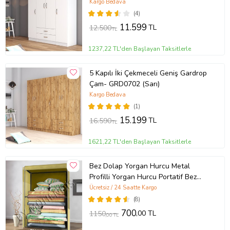
Kargo Bedava
(4)
11.599
TL
12.500
TL
1237,22 TL'den Başlayan Taksitlerle
5 Kapılı İki Çekmeceli Geniş Gardrop
Çam- GRD0702 (Sarı)
Kargo Bedava
(1)
15.199
TL
16.590
TL
1621,22 TL'den Başlayan Taksitlerle
Bez Dolap Yorgan Hurcu Metal
Profilli Yorgan Hurcu Portatif Bez
Dolap Çelik Profilli Gri Renk (Bej)
Ücretsiz / 24 Saatte Kargo
(8)
700
,00 TL
1150
,00 TL