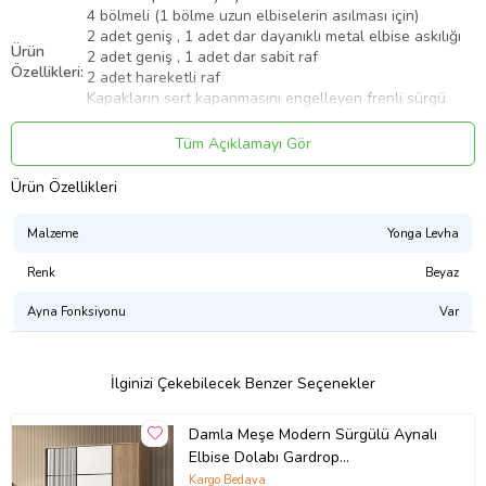
4 bölmeli (1 bölme uzun elbiselerin asılması için)
2 adet geniş , 1 adet dar dayanıklı metal elbise askılığı
Ürün
2 adet geniş , 1 adet dar sabit raf
Özellikleri:
2 adet hareketli raf
Kapakların sert kapanmasını engelleyen frenli sürgü
kapak mekanizması
Kaliteli bağlantı parçaları
Tüm Açıklamayı Gör
Zemine zarar vermeyecek geniş ve estetik papuçlar
Ürün Özellikleri
Ürünlerimizin tamamı yüksek kalite melamin yüzeye
sahip yonga levha ve birinci sınıf ithal bağlantı parçaları
kullanılarak üretilmektedir.
Malzeme
Yonga Levha
Ürün
Malzemesi:
Ürünlerimiz kanserojen madde içermeyen Avrupa Birliği
Renk
Beyaz
sağlık normlarına uygun E1 sertifikalı hammadden
üretilmektedir.
Ayna Fonksiyonu
Var
Garanti
7 Yıl
Süresi:
Üretim ve işçilik hatalarına karşı 7 Yıl garantilidir
.
Ürünlerimiz demonte (kurulu olmadan) kutulu halde
İlginizi Çekebilecek Benzer Seçenekler
teslim edilmektedir.
Kargo için hazırlanan özel kutular içinde kurulum için
Damla Meşe Modern Sürgülü Aynalı
gerekli tüm malzemeler mevcuttur.
Elbise Dolabı Gardrop
Ürün
180x60x210cm
Ek olarak sadece tornavida gerekebilir.
Kargo Bedava