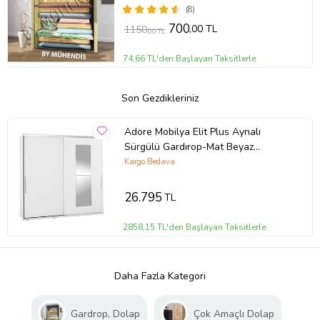
(8)
700
,00 TL
1150
,00 TL
74,66 TL'den Başlayan Taksitlerle
Son Gezdikleriniz
Adore Mobilya Elit Plus Aynalı
Sürgülü Gardırop-Mat Beyaz
210x207x60 cm (GxYxD)
Kargo Bedava
26.795
TL
2858,15 TL'den Başlayan Taksitlerle
Daha Fazla Kategori
Gardrop, Dolap
Çok Amaçlı Dolap