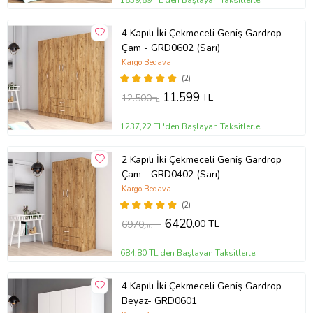
sitemizin ana sayfasındaki “kargom nerede “ ibaresine
Teslimat
tıklayarak yönlendirilen sayfadan yapabilirsiniz.
Bilgisi:
4 Kapılı İki Çekmeceli Geniş Gardrop
İlave olarak 0850 346 85 85nolu müşteri
Çam - GRD0602 (Sarı)
hizmetlerimizden de kargonuzla ilgili detaylı bilgi
Kargo Bedava
alabilirsiniz.
(2)
Teslimat adresinin merkeze olan uzaklığı teslimat
11.599
TL
12.500
süresinde değişikliğe neden olabilmektedir. Bu
TL
gecikmelerden firmamız sorumlu değildir.
1237,22 TL'den Başlayan Taksitlerle
Ürünleri teslim alırken paketleri kontrol ediniz, hasarlı
veya yırtık paketleri lütfen teslim almayınız, teslim
almadığınıza dair tutanak tutturunuz. Hasarlı paket
2 Kapılı İki Çekmeceli Geniş Gardrop
teslim aldığınızda olabilecek sıkıntılardan firmamız
Çam - GRD0402 (Sarı)
sorumlu değildir.
Kargo Bedava
* Ürün resimlerindeki aksesuarlar teşhir amaçlı olup,
(2)
fiyata dahil değildir.
6420
,00 TL
6970
,00 TL
Ürün Kodu:
kcm38820846
684,80 TL'den Başlayan Taksitlerle
4 Kapılı İki Çekmeceli Geniş Gardrop
Beyaz- GRD0601