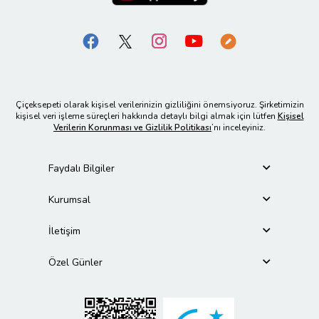
Çiçeksepeti olarak kişisel verilerinizin gizliliğini önemsiyoruz. Şirketimizin
kişisel veri işleme süreçleri hakkında detaylı bilgi almak için lütfen
Kişisel
Verilerin Korunması ve Gizlilik Politikası
’nı inceleyiniz.
Faydalı Bilgiler
Kurumsal
İletişim
Özel Günler