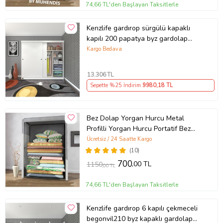
74,66 TL'den Başlayan Taksitlerle
Kenzlife gardırop sürgülü kapaklı
kapılı 200 papatya byz gardolap
dolap (Karışık)
Kargo Bedava
13.306
TL
Sepette %25 İndirim
9980
,18 TL
Bez Dolap Yorgan Hurcu Metal
Profilli Yorgan Hurcu Portatif Bez
Dolap Çelik Profilli Gri Renk (Gri)
Ücretsiz / 24 Saatte Kargo
(10)
700
,00 TL
1150
,00 TL
74,66 TL'den Başlayan Taksitlerle
Kenzlife gardırop 6 kapılı çekmeceli
begonvil210 byz kapaklı gardolap