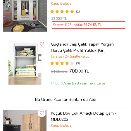
dolap (Karışık)
Kargo Bedava
(1)
12.232
TL
Sepette %25 İndirim
9174
,68 TL
Güçlendirilmiş Çelik Yapım Yorgan
Hurcu Çelik Profil Yüklük (Gri)
Ücretsiz / 24 Saatte Kargo
(9)
700
,00 TL
1150
,00 TL
74,66 TL'den Başlayan Taksitlerle
Bu Ürünü Alanlar Bunları da Aldı
Küçük Boy Çok Amaçlı Dolap Çam -
MDL0202
Kargo Bedava