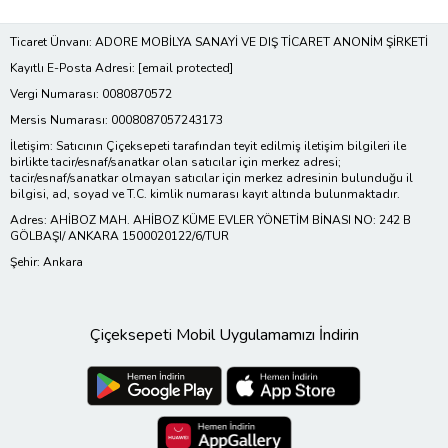
Ticaret Ünvanı: ADORE MOBİLYA SANAYİ VE DIŞ TİCARET ANONİM ŞİRKETİ
Kayıtlı E-Posta Adresi:
[email protected]
Vergi Numarası: 0080870572
Mersis Numarası: 0008087057243173
İletişim: Satıcının Çiçeksepeti tarafından teyit edilmiş iletişim bilgileri ile
birlikte tacir/esnaf/sanatkar olan satıcılar için merkez adresi;
tacir/esnaf/sanatkar olmayan satıcılar için merkez adresinin bulunduğu il
bilgisi, ad, soyad ve T.C. kimlik numarası kayıt altında bulunmaktadır.
Adres: AHİBOZ MAH. AHİBOZ KÜME EVLER YÖNETİM BİNASI NO: 242 B
GÖLBAŞI/ ANKARA 1500020122/6/TUR
Şehir: Ankara
Çiçeksepeti Mobil Uygulamamızı İndirin