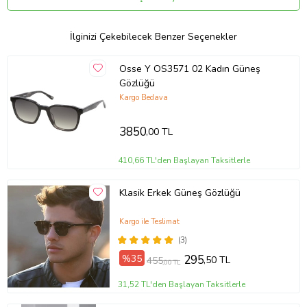
Garanti kapsamı dışındaki parça değişim ve bakım işlemleriniz ise
parça ücreti karşılığında ömür boyu yapılmaktadır.
İlginizi Çekebilecek Benzer Seçenekler
Osse Y OS3571 02 Kadın Güneş
Gözlüğü
Kargo Bedava
3850
,00 TL
410,66 TL'den Başlayan Taksitlerle
Klasik Erkek Güneş Gözlüğü
Kargo ile Teslimat
(3)
%35
295
,50 TL
455
,00 TL
Ürün Kodu:
kcm38399668
31,52 TL'den Başlayan Taksitlerle