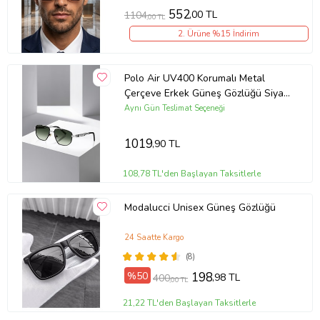
552
,00 TL
1104
,00 TL
2. Ürüne %15 İndirim
Polo Air UV400 Korumalı Metal
Çerçeve Erkek Güneş Gözlüğü Siyah
Gümüş Yeşil Renk PLG-2118C4
Aynı Gün Teslimat Seçeneği
1019
,90 TL
108,78 TL'den Başlayan Taksitlerle
Modalucci Unisex Güneş Gözlüğü
24 Saatte Kargo
(8)
%50
198
,98 TL
400
,00 TL
21,22 TL'den Başlayan Taksitlerle