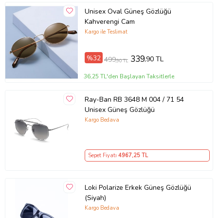
Unisex Oval Güneş Gözlüğü
Kahverengi Cam
Kargo ile Teslimat
%32
339
,90 TL
499
,90 TL
36,25 TL'den Başlayan Taksitlerle
Ray-Ban RB 3648 M 004 / 71 54
Unisex Güneş Gözlüğü
Kargo Bedava
Sepet Fiyatı
4967
,25 TL
Loki Polarize Erkek Güneş Gözlüğü
(Siyah)
Kargo Bedava