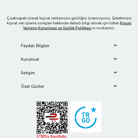
Çiçeksepeti olarak kişisel verilerinizin gizliliğini önemsiyoruz. Şirketimizin
kişisel veri işleme süreçleri hakkında detaylı bilgi almak için lütfen
Kişisel
Verilerin Korunması ve Gizlilik Politikası
’nı inceleyiniz.
Faydalı Bilgiler
Kurumsal
İletişim
Özel Günler