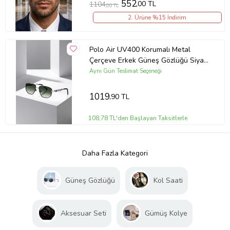
552
,00 TL
1104
,00 TL
2. Ürüne %15 İndirim
Polo Air UV400 Korumalı Metal
Çerçeve Erkek Güneş Gözlüğü Siyah
Gümüş Yeşil Renk PLG-2118C4
Aynı Gün Teslimat Seçeneği
1019
,90 TL
108,78 TL'den Başlayan Taksitlerle
Daha Fazla Kategori
Güneş Gözlüğü
Kol Saati
Aksesuar Seti
Gümüş Kolye