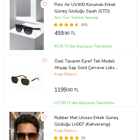
Polo Air UV400 Korumalı Erkek
Güneş Gözlüğü Siyah (STD)
Aynı Gün Teslimat Seçeneği
(86)
459
,90 TL
49,05 TL'den Başlayan Taksitlerle
Özel Tasarım Eşref Tek Modeli
Ahşap Sap Gold Çerceve Lüks
Güneş Gözlüğü
Kargo Bedava
1199
,00 TL
127,89 TL'den Başlayan Taksitlerle
Rubber Mat Unisex Erkek Güneş
Gözlüğü Ln007 (Kahverengi)
Kargo Bedava
(4)