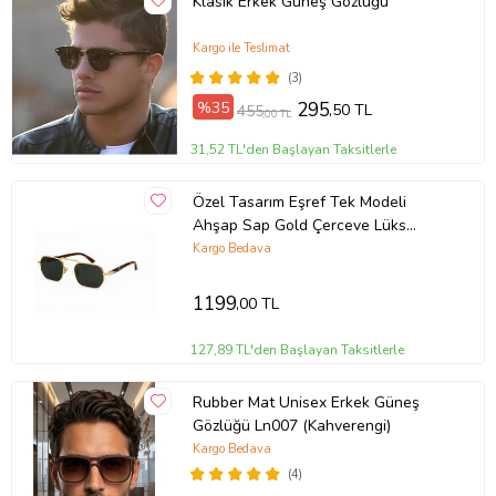
Klasik Erkek Güneş Gözlüğü
Kargo ile Teslimat
(3)
%35
295
,50 TL
455
,00 TL
31,52 TL'den Başlayan Taksitlerle
Özel Tasarım Eşref Tek Modeli
Ahşap Sap Gold Çerceve Lüks
Güneş Gözlüğü
Kargo Bedava
1199
,00 TL
127,89 TL'den Başlayan Taksitlerle
Rubber Mat Unisex Erkek Güneş
Gözlüğü Ln007 (Kahverengi)
Kargo Bedava
(4)