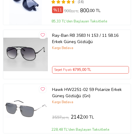
(16)
%11
800
,00 TL
900
,00 TL
85,33 TL'den Başlayan Taksitlerle
Ray-Ban RB 3583 N 153 / 11 58.16
Erkek Güneş Gözlüğü
Kargo Bedava
Sepet Fiyatı
6795
,00 TL
Hawk HW2251-02 59 Polarize Erkek
Güneş Gözlüğü (Gri)
Kargo Bedava
2142
,00 TL
3597
,00 TL
228,48 TL'den Başlayan Taksitlerle