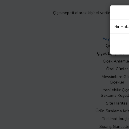
Çiçeksepeti olarak kişisel verilerinizin giz
Bir Hat
Faydalı Bilgil
Çiçek Bakımı
Çiçek Eşliğinde N
Çiçek Anlamla
Özel Günler
Mevsimlere Gö
Çiçekler
Yenilebilir Çiç
Saklama Koşull
Site Haritası
Ürün Sıralama Krit
Teslimat İpuçla
Sipariş Güncell