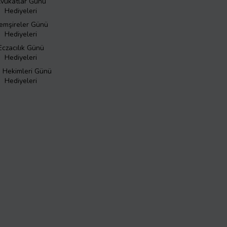
vukatlar Günü
Hediyeleri
emşireler Günü
Hediyeleri
Eczacılık Günü
Hediyeleri
ş Hekimleri Günü
Hediyeleri