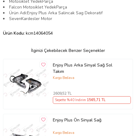
Motosiklet YedekParça
Falcon Motosiklet YedekParça
Ürün Adi:Enjoy Plus Arka Salincak Sag Dekoratif
SevenKardesler Motor
Ürün Kodu:
kcm14064054
İlginizi Çekebilecek Benzer Seçenekler
Enjoy Plus Arka Sinyal Sağ Sol
Takım
Kargo Bedava
2609
,52 TL
Sepette %40 İndirim
1565
,71 TL
Enjoy Plus Ön Sinyal Sağ
Kargo Bedava