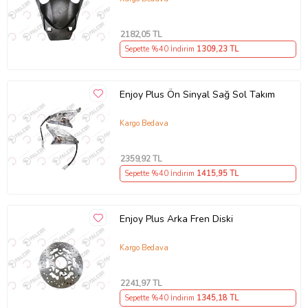
2182
,05 TL
Sepette %40 İndirim
1309
,23 TL
Enjoy Plus Ön Sinyal Sağ Sol Takım
Kargo Bedava
2359
,92 TL
Sepette %40 İndirim
1415
,95 TL
Enjoy Plus Arka Fren Diski
Kargo Bedava
2241
,97 TL
Sepette %40 İndirim
1345
,18 TL