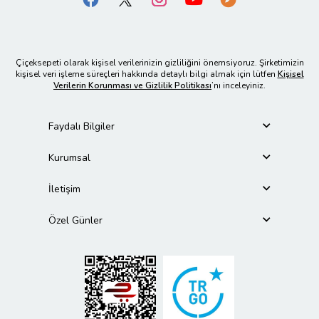
Çiçeksepeti olarak kişisel verilerinizin gizliliğini önemsiyoruz. Şirketimizin
kişisel veri işleme süreçleri hakkında detaylı bilgi almak için lütfen
Kişisel
Verilerin Korunması ve Gizlilik Politikası
’nı inceleyiniz.
Faydalı Bilgiler
Kurumsal
İletişim
Özel Günler