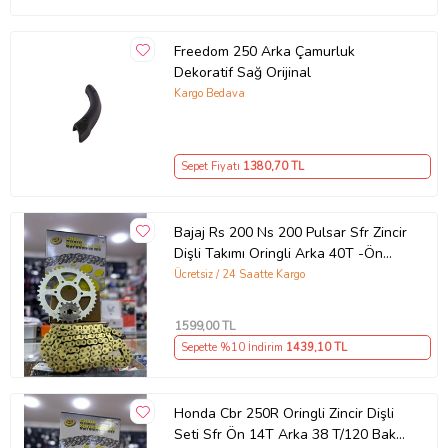
Freedom 250 Arka Çamurluk
Dekoratif Sağ Orijinal
Kargo Bedava
Sepet Fiyatı
1380
,70 TL
Bajaj Rs 200 Ns 200 Pulsar Sfr Zincir
Dişli Takımı Oringli Arka 40T -Ön
14T 108 Bakla Supermto
Ücretsiz / 24 Saatte Kargo
1599
,00 TL
Sepette %10 İndirim
1439
,10 TL
Honda Cbr 250R Oringli Zincir Dişli
Seti Sfr Ön 14T Arka 38 T/120 Bakla