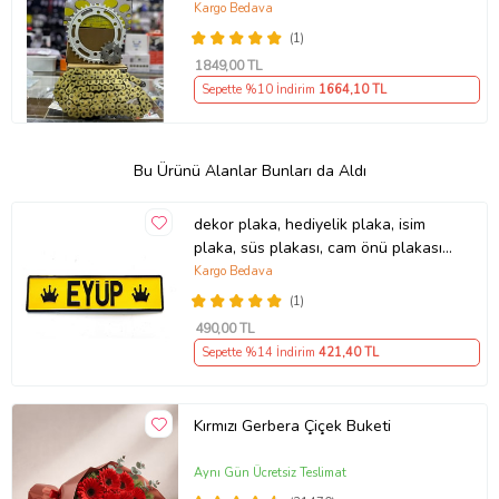
2011-17 Arasmto
Kargo Bedava
(1)
1849
,00 TL
Sepette %10 İndirim
1664
,10 TL
Bu Ürünü Alanlar Bunları da Aldı
dekor plaka, hediyelik plaka, isim
plaka, süs plakası, cam önü plakası,
tırcı plakası (Sarı-Siyah)
Kargo Bedava
(1)
490
,00 TL
Sepette %14 İndirim
421
,40 TL
Kırmızı Gerbera Çiçek Buketi
Aynı Gün Ücretsiz Teslimat