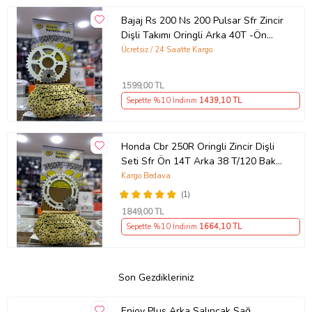
Bajaj Rs 200 Ns 200 Pulsar Sfr Zincir
Dişli Takımı Oringli Arka 40T -Ön
14T 108 Bakla Supermto
Ücretsiz / 24 Saatte Kargo
1599
,00 TL
Sepette %10 İndirim
1439
,10 TL
Honda Cbr 250R Oringli Zincir Dişli
Seti Sfr Ön 14T Arka 38 T/120 Bakla
2011-17 Arasmto
Kargo Bedava
(1)
1849
,00 TL
Sepette %10 İndirim
1664
,10 TL
Son Gezdikleriniz
Enjoy Plus Arka Salıncak Sağ