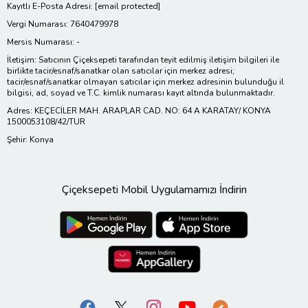
Kayıtlı E-Posta Adresi:
[email protected]
Vergi Numarası: 7640479978
Mersis Numarası: -
İletişim: Satıcının Çiçeksepeti tarafından teyit edilmiş iletişim bilgileri ile
birlikte tacir/esnaf/sanatkar olan satıcılar için merkez adresi;
tacir/esnaf/sanatkar olmayan satıcılar için merkez adresinin bulunduğu il
bilgisi, ad, soyad ve T.C. kimlik numarası kayıt altında bulunmaktadır.
Adres: KEÇECİLER MAH. ARAPLAR CAD. NO: 64 A KARATAY/ KONYA
1500053108/42/TUR
Şehir: Konya
Çiçeksepeti Mobil Uygulamamızı İndirin