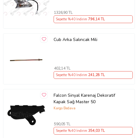
1326
,90 TL
Sepette %40 İndirim
796
,14 TL
Cub Arka Salıncak Mili
402
,14 TL
Sepette %40 İndirim
241
,28 TL
Falcon Sinyal Karenaj Dekoratif
Kapak Sağ Master 50
Kargo Bedava
590
,05 TL
Sepette %40 İndirim
354
,03 TL