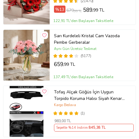
(21470)
%13
589
,99 TL
679
,99 TL
122,91 TL'den Başlayan Taksitlerle
Sarı Kurdeleli Kristal Cam Vazoda
Pembe Gerberalar
Aynı Gün Ücretsiz Teslimat
(5177)
659
,99 TL
137,49 TL'den Başlayan Taksitlerle
Tofaş Alçak Göğüs İçin Uygun
Torpido Koruma Halısı Siyah Kenar
Renk Siyah
Kargo Bedava
(1)
983
,00 TL
Sepette %14 İndirim
845
,38 TL