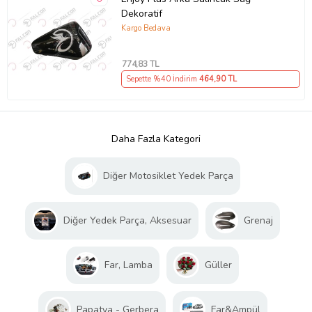
Dekoratif
Kargo Bedava
774
,83 TL
Sepette %40 İndirim
464
,90 TL
Daha Fazla Kategori
Diğer Motosiklet Yedek Parça
Diğer Yedek Parça, Aksesuar
Grenaj
Far, Lamba
Güller
Papatya - Gerbera
Far&Ampül