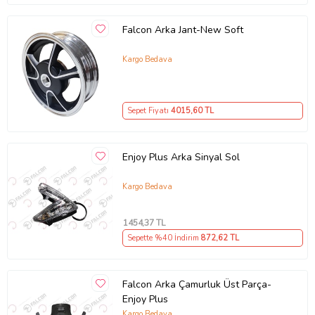
Falcon Arka Jant-New Soft
Kargo Bedava
Sepet Fiyatı
4015
,60 TL
Enjoy Plus Arka Sinyal Sol
Kargo Bedava
1454
,37 TL
Sepette %40 İndirim
872
,62 TL
Falcon Arka Çamurluk Üst Parça-
Enjoy Plus
Kargo Bedava