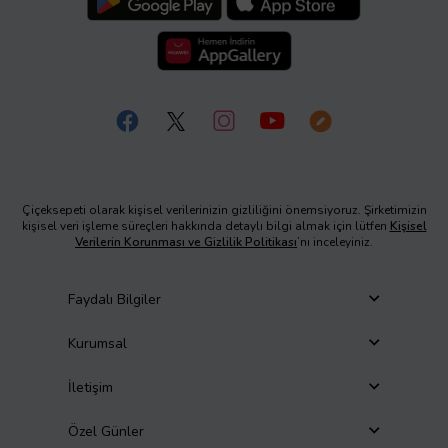
Çiçeksepeti olarak kişisel verilerinizin gizliliğini önemsiyoruz. Şirketimizin
kişisel veri işleme süreçleri hakkında detaylı bilgi almak için lütfen
Kişisel
Verilerin Korunması ve Gizlilik Politikası
’nı inceleyiniz.
Faydalı Bilgiler
Kurumsal
İletişim
Özel Günler