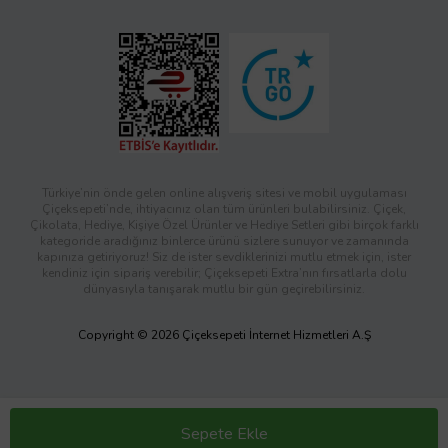
Türkiye’nin önde gelen online alışveriş sitesi ve mobil uygulaması
Çiçeksepeti’nde, ihtiyacınız olan tüm ürünleri bulabilirsiniz. Çiçek,
Çikolata, Hediye, Kişiye Özel Ürünler ve Hediye Setleri gibi birçok farklı
kategoride aradığınız binlerce ürünü sizlere sunuyor ve zamanında
kapınıza getiriyoruz! Siz de ister sevdiklerinizi mutlu etmek için, ister
kendiniz için sipariş verebilir; Çiçeksepeti Extra’nın fırsatlarla dolu
dünyasıyla tanışarak mutlu bir gün geçirebilirsiniz.
Copyright © 2026 Çiçeksepeti İnternet Hizmetleri A.Ş
Sepete Ekle