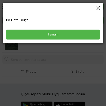
Bir Hata Oluştu!
Enoch Predator-Grip Yüksek Tutuşlu Halı Saha
Tamam
Ayakkabısı
1674,
99 TL
Filtrele
Sırala
Çiçeksepeti Mobil Uygulamamızı İndirin