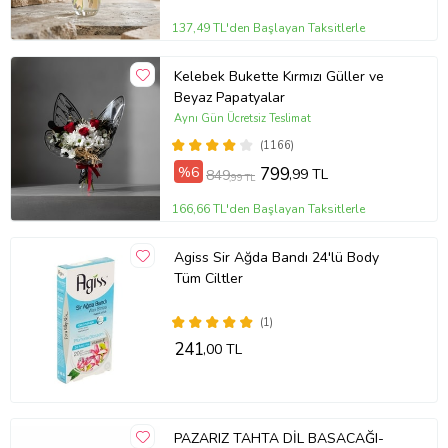
137,49 TL'den Başlayan Taksitlerle
Kelebek Bukette Kırmızı Güller ve
Beyaz Papatyalar
Aynı Gün Ücretsiz Teslimat
(1166)
%6
799
,99 TL
849
,99 TL
166,66 TL'den Başlayan Taksitlerle
Agiss Sir Ağda Bandı 24'lü Body
Tüm Ciltler
(1)
241
,00 TL
PAZARIZ TAHTA DİL BASACAĞI-