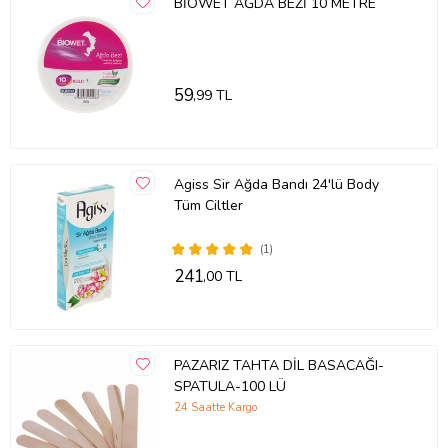
BİOWET AĞDA BEZİ 10 METRE
59
,99 TL
Agiss Sir Ağda Bandı 24'lü Body
Tüm Ciltler
(1)
241
,00 TL
PAZARIZ TAHTA DİL BASACAĞI-
SPATULA-100 LÜ
24 Saatte Kargo