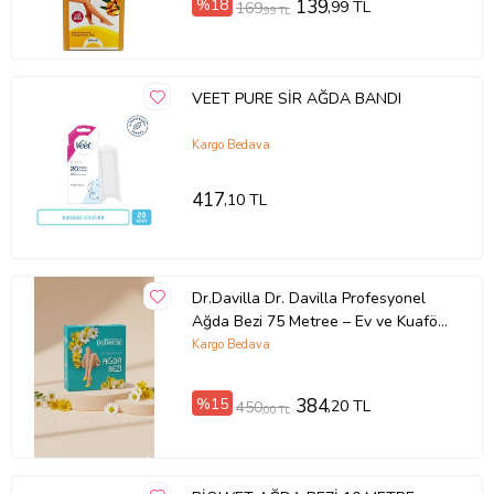
%18
139
,99 TL
169
,99 TL
VEET PURE SİR AĞDA BANDI
Kargo Bedava
417
,10 TL
Dr.Davilla Dr. Davilla Profesyonel
Ağda Bezi 75 Metree – Ev ve Kuaför
Kullanımına Uygun Tüy Alma Bezi
Kargo Bedava
%15
384
,20 TL
450
,00 TL