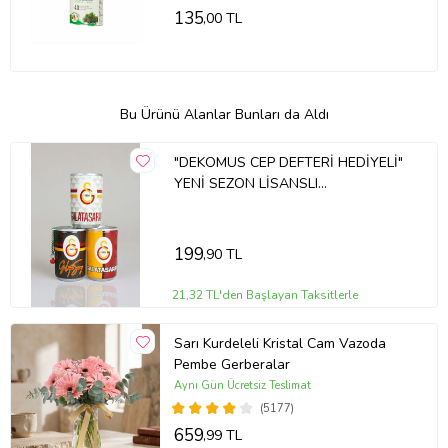
135
,00 TL
Bu Ürünü Alanlar Bunları da Aldı
"DEKOMUS CEP DEFTERİ HEDİYELİ"
YENİ SEZON LİSANSLI
GALATASARAY "TEKLİ" MİNİ COKE
ISLAK MENDİL
199
,90 TL
21,32 TL'den Başlayan Taksitlerle
Sarı Kurdeleli Kristal Cam Vazoda
Pembe Gerberalar
Aynı Gün Ücretsiz Teslimat
(5177)
659
,99 TL