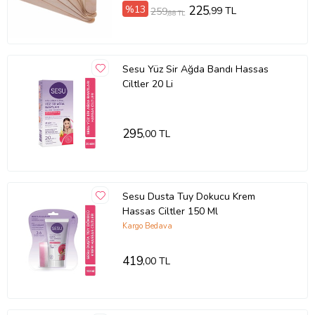
%13
225
,99 TL
259
,88 TL
Sesu Yüz Sir Ağda Bandı Hassas
Ciltler 20 Li
295
,00 TL
Sesu Dusta Tuy Dokucu Krem
Hassas Ciltler 150 Ml
Kargo Bedava
419
,00 TL