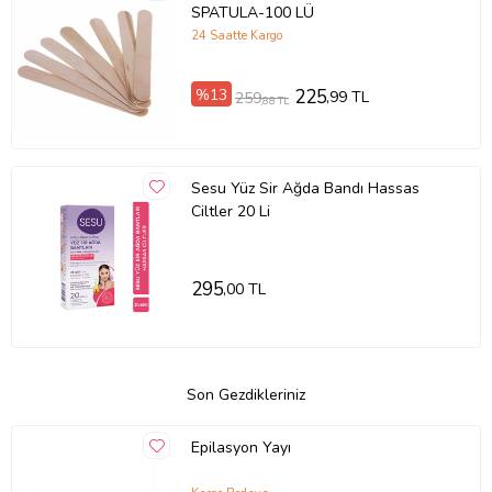
SPATULA-100 LÜ
24 Saatte Kargo
%13
225
,99 TL
259
,88 TL
Sesu Yüz Sir Ağda Bandı Hassas
Ciltler 20 Li
295
,00 TL
Son Gezdikleriniz
Epilasyon Yayı