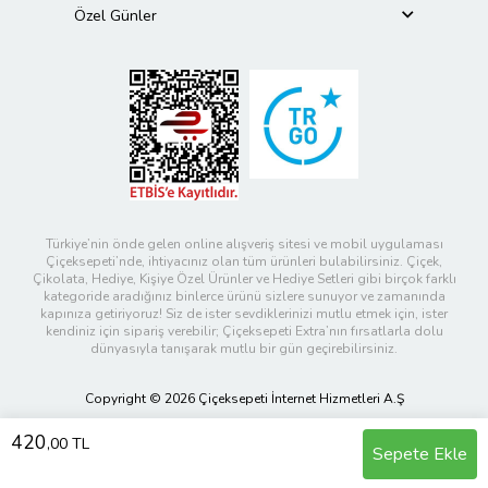
Özel Günler
Türkiye’nin önde gelen online alışveriş sitesi ve mobil uygulaması
Çiçeksepeti’nde, ihtiyacınız olan tüm ürünleri bulabilirsiniz. Çiçek,
Çikolata, Hediye, Kişiye Özel Ürünler ve Hediye Setleri gibi birçok farklı
kategoride aradığınız binlerce ürünü sizlere sunuyor ve zamanında
kapınıza getiriyoruz! Siz de ister sevdiklerinizi mutlu etmek için, ister
kendiniz için sipariş verebilir; Çiçeksepeti Extra’nın fırsatlarla dolu
dünyasıyla tanışarak mutlu bir gün geçirebilirsiniz.
Copyright © 2026 Çiçeksepeti İnternet Hizmetleri A.Ş
420
,00 TL
Sepete Ekle