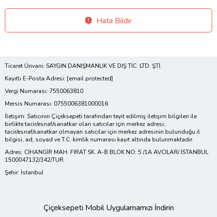
Hata Bildir
Ticaret Ünvanı: SAYGIN DANIŞMANLIK VE DIŞ TİC. LTD. ŞTİ.
Kayıtlı E-Posta Adresi:
[email protected]
Vergi Numarası: 7550063810
Mersis Numarası: 0755006381000016
İletişim: Satıcının Çiçeksepeti tarafından teyit edilmiş iletişim bilgileri ile
birlikte tacir/esnaf/sanatkar olan satıcılar için merkez adresi;
tacir/esnaf/sanatkar olmayan satıcılar için merkez adresinin bulunduğu il
bilgisi, ad, soyad ve T.C. kimlik numarası kayıt altında bulunmaktadır.
Adres: CİHANGİR MAH. FIRAT SK. A-B BLOK NO: 5 /1A AVCILAR/ İSTANBUL
1500047132/342/TUR
Şehir: İstanbul
Çiçeksepeti Mobil Uygulamamızı İndirin