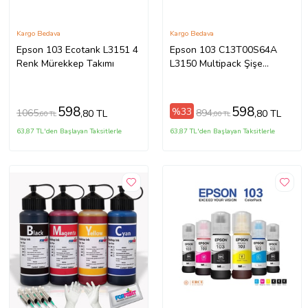
Kargo Bedava
Kargo Bedava
Epson 103 Ecotank L3151 4
Epson 103 C13T00S64A
Renk Mürekkep Takımı
L3150 Multipack Şişe
Mürekkep Seti
598
598
%33
1065
894
,80 TL
,80 TL
,60 TL
,00 TL
63,87 TL'den Başlayan Taksitlerle
63,87 TL'den Başlayan Taksitlerle