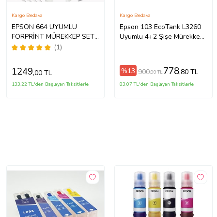
Kargo Bedava
Kargo Bedava
EPSON 664 UYUMLU
Epson 103 EcoTank L3260
FORPRİNT MÜREKKEP SETİ
Uyumlu 4+2 Şişe Mürekkep
4X500ml L3050, L3060,
Kartuşu
(1)
L220
778
1249
%13
900
,80 TL
,00 TL
,00 TL
133,22 TL'den Başlayan Taksitlerle
83,07 TL'den Başlayan Taksitlerle