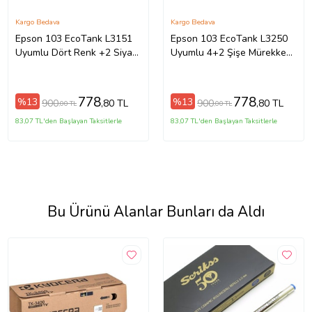
Kargo Bedava
Kargo Bedava
Epson 103 EcoTank L3151
Epson 103 EcoTank L3250
Uyumlu Dört Renk +2 Siyah
Uyumlu 4+2 Şişe Mürekkep
Mürekkep Takımı
Kartuşu
778
778
%13
%13
900
900
,80 TL
,80 TL
,00 TL
,00 TL
83,07 TL'den Başlayan Taksitlerle
83,07 TL'den Başlayan Taksitlerle
Bu Ürünü Alanlar Bunları da Aldı