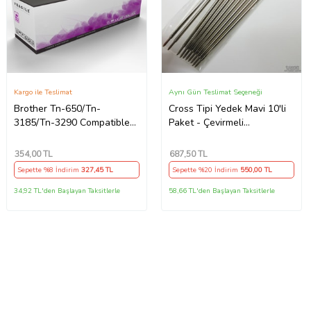
Kargo ile Teslimat
Aynı Gün Teslimat Seçeneği
Brother Tn-650/Tn-
Cross Tipi Yedek Mavi 10'li
3185/Tn-3290 Compatible
Paket - Çevirmeli
Toner
Mekanizmalı Kalem Ucu
354
,00 TL
687
,50 TL
Sepette %8 İndirim
327
,45 TL
Sepette %20 İndirim
550
,00 TL
34,92 TL'den Başlayan Taksitlerle
58,66 TL'den Başlayan Taksitlerle