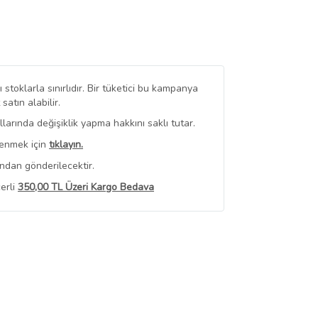
stoklarla sınırlıdır. Bir tüketici bu kampanya
tın alabilir.
arında değişiklik yapma hakkını saklı tutar.
renmek için
tıklayın.
ndan gönderilecektir.
erli
350,00 TL Üzeri Kargo Bedava
 Görüntüle
iyat bilgileri, satıcı tarafından