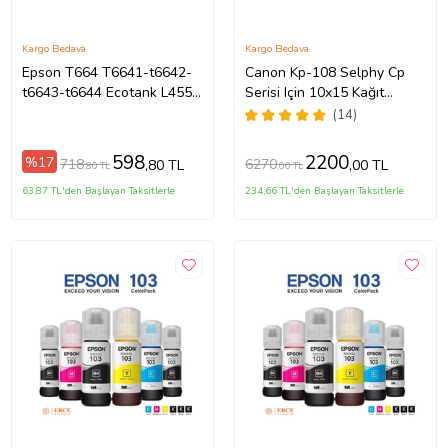
Kargo Bedava
Kargo Bedava
Epson T664 T6641-t6642-
Canon Kp-108 Selphy Cp
t6643-t6644 Ecotank L455
Serisi Için 10x15 Kağıt
4 Renk Mürekkep Takımı
Kartuş Set
(14)
598
2200
%17
718
6270
,80 TL
,00 TL
,80 TL
,00 TL
63,87 TL'den Başlayan Taksitlerle
234,66 TL'den Başlayan Taksitlerle