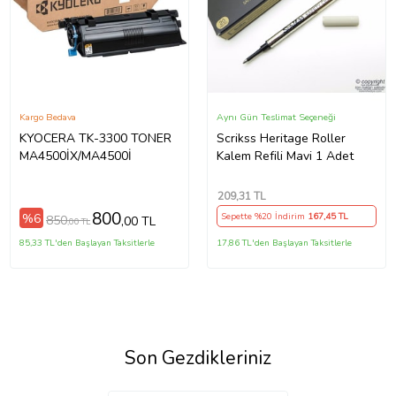
Kargo Bedava
Aynı Gün Teslimat Seçeneği
KYOCERA TK-3300 TONER
Scrikss Heritage Roller
MA4500İX/MA4500İ
Kalem Refili Mavi 1 Adet
209
,31 TL
800
%6
Sepette %20 İndirim
167
,45 TL
850
,00 TL
,00 TL
85,33 TL'den Başlayan Taksitlerle
17,86 TL'den Başlayan Taksitlerle
Son Gezdikleriniz