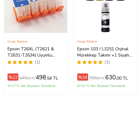
Kargo Bedava
Kargo Bedava
Epson T26XL (T2621 &
Epson 103 / L3251 Orjinal
T2631-T2634) Uyumlu
Mürekkep Takımı +1 Siyah
Kolay Dolan Kartuş - 5 Renk
Hediyeli
(1)
(1)
(Çok Renkli)
498
630
%22
%34
640
958
,54 TL
,00 TL
,00 TL
,80 TL
53,17 TL'den Başlayan Taksitlerle
67,20 TL'den Başlayan Taksitlerle