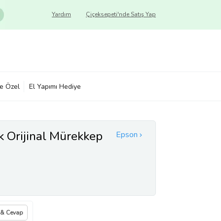
Yardım
Çiçeksepeti'nde Satış Yap
ye Özel
El Yapımı Hediye
 Orijinal Mürekkep
Epson
 & Cevap