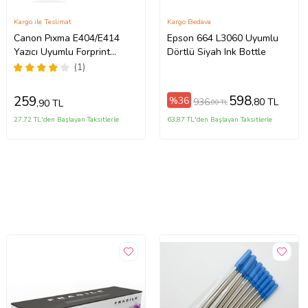
Kargo ile Teslimat
Kargo Bedava
Canon Pıxma E404/E414
Epson 664 L3060 Uyumlu
Yazıcı Uyumlu Forprint
Dörtlü Siyah Ink Bottle
Dolum Seti 200ml Siyah
(1)
598
259
%36
936
,80 TL
,90 TL
,00 TL
27,72 TL'den Başlayan Taksitlerle
63,87 TL'den Başlayan Taksitlerle