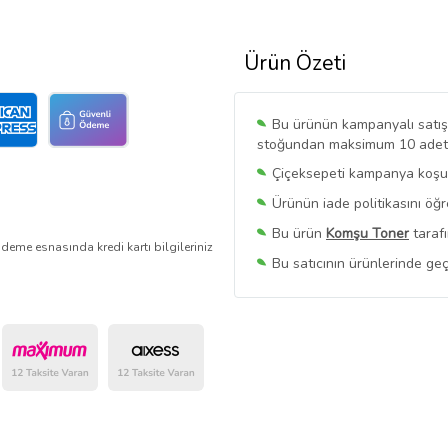
Ürün Özeti
Bu ürünün kampanyalı satışı 
stoğundan maksimum 10 adet sa
Çiçeksepeti kampanya koşull
Ürünün iade politikasını öğ
Bu ürün
Komşu Toner
tarafı
deme esnasında kredi kartı bilgileriniz
Bu satıcının ürünlerinde geç
Bu Satıcının
Tüm Ürünlerini
Ürün sayfasında gördüğünüz f
belirlenmektedir.