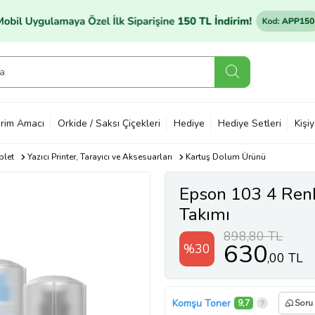
rim Amacı
Orkide / Saksı Çiçekleri
Hediye
Hediye Setleri
Kişi
blet
Yazıcı Printer, Tarayıcı ve Aksesuarları
Kartuş Dolum Ürünü
Epson 103 4 Renk
Takımı
898,80 TL
630
%30
,00 TL
Komşu Toner
9,7
Soru