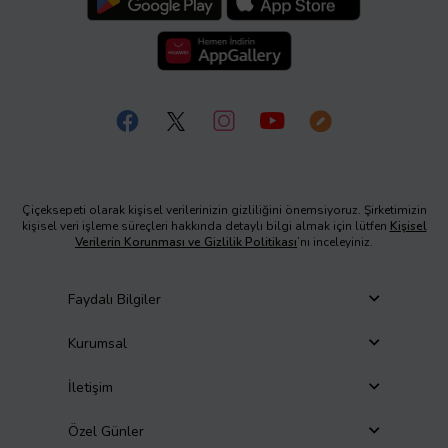
Çiçeksepeti olarak kişisel verilerinizin gizliliğini önemsiyoruz. Şirketimizin
kişisel veri işleme süreçleri hakkında detaylı bilgi almak için lütfen
Kişisel
Verilerin Korunması ve Gizlilik Politikası
’nı inceleyiniz.
Faydalı Bilgiler
Kurumsal
İletişim
Özel Günler