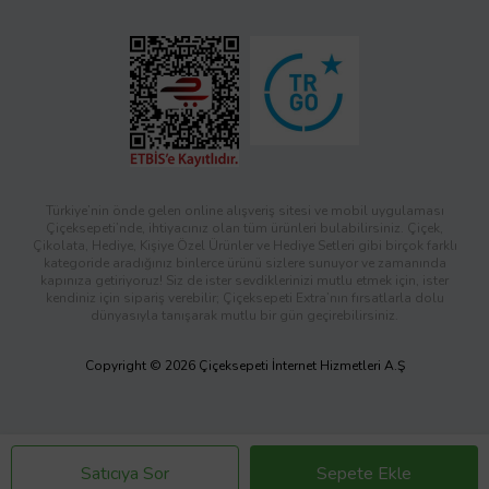
Türkiye’nin önde gelen online alışveriş sitesi ve mobil uygulaması
Çiçeksepeti’nde, ihtiyacınız olan tüm ürünleri bulabilirsiniz. Çiçek,
Çikolata, Hediye, Kişiye Özel Ürünler ve Hediye Setleri gibi birçok farklı
kategoride aradığınız binlerce ürünü sizlere sunuyor ve zamanında
kapınıza getiriyoruz! Siz de ister sevdiklerinizi mutlu etmek için, ister
kendiniz için sipariş verebilir; Çiçeksepeti Extra’nın fırsatlarla dolu
dünyasıyla tanışarak mutlu bir gün geçirebilirsiniz.
Copyright © 2026 Çiçeksepeti İnternet Hizmetleri A.Ş
Satıcıya Sor
Sepete Ekle