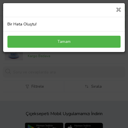
Bir Hata Oluştu!
Bez Pasta Lux Çorap ve Bakım Setli Erkek Bebek
Tamam
Hediyelik
1239,
90 TL
Kargo Bedava
Filtrele
Sırala
Çiçeksepeti Mobil Uygulamamızı İndirin