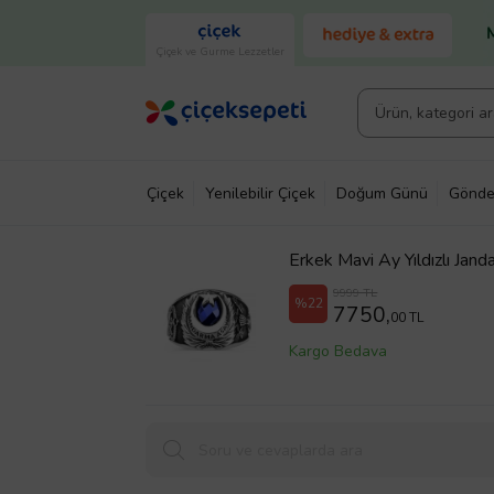
Çiçek ve Gurme Lezzetler
Çiçek
Yenilebilir Çiçek
Doğum Günü
Gönde
Erkek Mavi Ay Yıldızlı Jan
9999 TL
%22
7750,
00 TL
Kargo Bedava