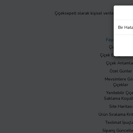
Çiçeksepeti olarak kişisel verilerinizin giz
Bir Hat
Faydalı Bilgil
Çiçek Bakımı
Çiçek Eşliğinde N
Çiçek Anlamla
Özel Günler
Mevsimlere Gö
Çiçekler
Yenilebilir Çiç
Saklama Koşull
Site Haritası
Ürün Sıralama Krit
Teslimat İpuçla
Sipariş Güncell