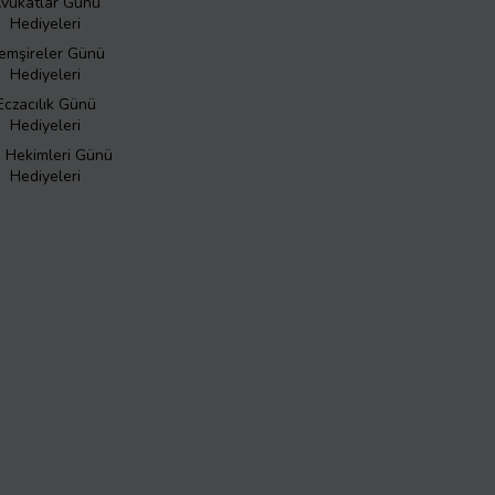
vukatlar Günü
Hediyeleri
emşireler Günü
Hediyeleri
Eczacılık Günü
Hediyeleri
ş Hekimleri Günü
Hediyeleri