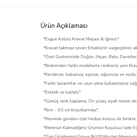
Ürün Açıklaması
*Esgue Kutulu Kravat Maşası & İğnesi,*
*Kravat takmayı seven Erkeklerin vazgeçilmez ak
*Özel Günlerinizde Düğün, Nişan, Balo, Davetle
*Biribirinden farklı modellerle renklerle yeni Kra
*Kendinize, babanıza, eşinize, oğlunuza ve mutlu e
*Farklı tasarımlar ve uzun yıllar kullanmanızı s
*Estetik ve kaliteli,*
*Gümüş renk kaplama, Ön yüzey siyah mineli de
*6cm - 0.5 cm boyutlarında,*
*Resimde görülen özel hediye kutusu ile birlikte
*Memnun Kalmadığınız Ürünleri Koşulsuz İade Edeb
*Tüm Ürünlerimiz Esgue %100 Müşteri Memnuniye