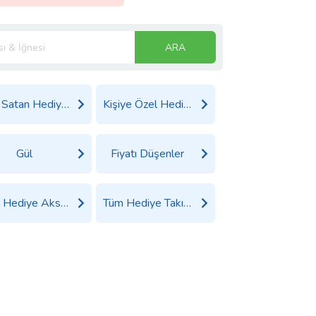
ARA
Çok Satan Hediyeler
Kişiye Özel Hediyeler
Gül
Fiyatı Düşenler
Tüm Hediye Aksesuarlar Ürünleri
Tüm Hediye Takı, Saat ve Aksesuar Ürünleri