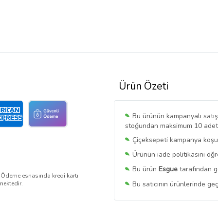
Ürün Özeti
Bu ürünün kampanyalı satışı 
stoğundan maksimum 10 adet sa
Çiçeksepeti kampanya koşull
Ürünün iade politikasını öğ
Bu ürün
Esgue
tarafından gö
. Ödeme esnasında kredi kartı
Bu satıcının ürünlerinde geç
mektedir.
Bu Satıcının
Tüm Ürünlerini
Ürün sayfasında gördüğünüz f