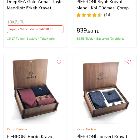
DeepSEA Gold Armalı Taşlı
PİERRONİ Siyah Kravat
Mendilsiz Erkek Kravat
Mendil Kol Düğmesi Çorap
2107516
Özel Set
(14)
189
,71 TL
839
Sepette %25 İndirim
142
,28 TL
,90 TL
15,17 TL'den Başlayan Taksitlerle
89,58 TL'den Başlayan Taksitlerle
Kargo Bedava
Kargo Bedava
PİERRONİ Bordo Kravat
PİERRONİ Lacivert Kravat