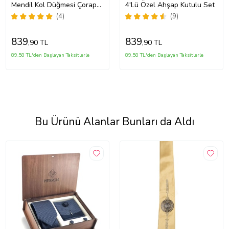
Mendil Kol Düğmesi Çorap
4'Lü Özel Ahşap Kutulu Set
Özel Set
(4)
(9)
839
839
,90 TL
,90 TL
89,58 TL'den Başlayan Taksitlerle
89,58 TL'den Başlayan Taksitlerle
Bu Ürünü Alanlar Bunları da Aldı