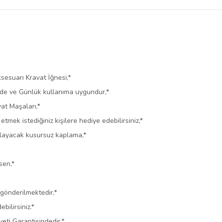
belirlenmektedir.
sesuarı Kravat İğnesi,*
rde ve Günlük kullanıma uygundur,*
vat Maşaları,*
tmek istediğiniz kişilere hediye edebilirsiniz,*
ağlayacak kusursuz kaplama,*
sen,*
 gönderilmektedir,*
ilirsiniz.*
ti Garantisindedir.*