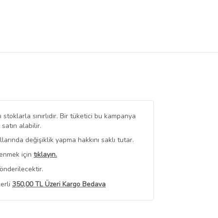
stoklarla sınırlıdır. Bir tüketici bu kampanya
tın alabilir.
arında değişiklik yapma hakkını saklı tutar.
renmek için
tıklayın.
nderilecektir.
erli
350,00 TL Üzeri Kargo Bedava
 Görüntüle
iyat bilgileri, satıcı tarafından