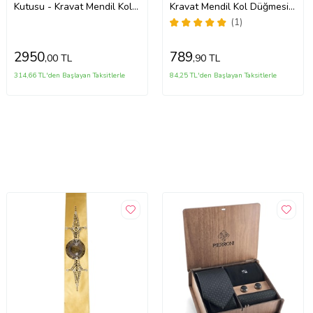
Kutusu - Kravat Mendil Kol
Kravat Mendil Kol Düğmesi
Düğmesi Kravat İğnesi Set
Özel Set
(1)
KMK171
2950
789
,00 TL
,90 TL
314,66 TL'den Başlayan Taksitlerle
84,25 TL'den Başlayan Taksitlerle