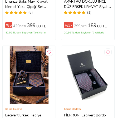
Brianze Saks Mavi Kravat
APARTRO DOKULU İNCE
Mendil Yaka Çiçeği Set
DÜZ ERKEK KRAVAT Siyah-
KMD-3
Standart
(5)
(1)
399
189
%5
%37
420
299
,00 TL
,00 TL
,00 TL
,00 TL
42,56 TL'den Başlayan Taksitlerle
20,16 TL'den Başlayan Taksitlerle
Kargo Bedava
Kargo Bedava
Lacivert Erkek Hediye
PİERRONİ Lacivert Bordo