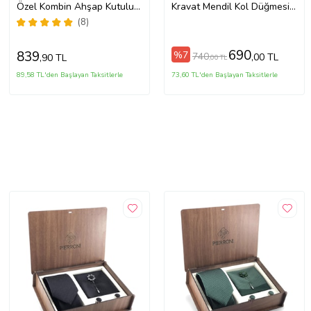
Özel Kombin Ahşap Kutulu
Kravat Mendil Kol Düğmesi
Set
Hediyelik Set
(8)
690
839
%7
740
,00 TL
,90 TL
,00 TL
89,58 TL'den Başlayan Taksitlerle
73,60 TL'den Başlayan Taksitlerle