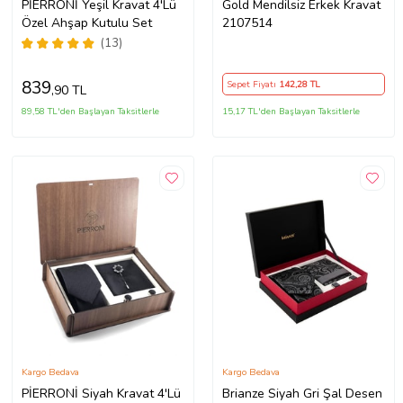
PİERRONİ Yeşil Kravat 4'Lü
Gold Mendilsiz Erkek Kravat
Özel Ahşap Kutulu Set
2107514
(13)
839
Sepet Fiyatı
142
,28 TL
,90 TL
89,58 TL'den Başlayan Taksitlerle
15,17 TL'den Başlayan Taksitlerle
Kargo Bedava
Kargo Bedava
PİERRONİ Siyah Kravat 4'Lü
Brianze Siyah Gri Şal Desen