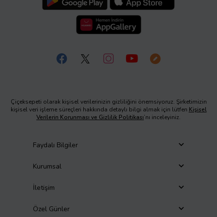
Çiçeksepeti olarak kişisel verilerinizin gizliliğini önemsiyoruz. Şirketimizin
kişisel veri işleme süreçleri hakkında detaylı bilgi almak için lütfen
Kişisel
Verilerin Korunması ve Gizlilik Politikası
’nı inceleyiniz.
Faydalı Bilgiler
Kurumsal
İletişim
Özel Günler