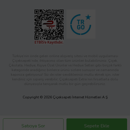
Türkiye’nin önde gelen online alışveriş sitesi ve mobil uygulaması
Çiçeksepeti’nde, ihtiyacınız olan tüm ürünleri bulabilirsiniz. Çiçek,
Çikolata, Hediye, Kişiye Özel Ürünler ve Hediye Setleri gibi birçok farklı
kategoride aradığınız binlerce ürünü sizlere sunuyor ve zamanında
kapınıza getiriyoruz! Siz de ister sevdiklerinizi mutlu etmek için, ister
kendiniz için sipariş verebilir; Çiçeksepeti Extra’nın fırsatlarla dolu
dünyasıyla tanışarak mutlu bir gün geçirebilirsiniz.
Copyright © 2026 Çiçeksepeti İnternet Hizmetleri A.Ş
Satıcıya Sor
Sepete Ekle