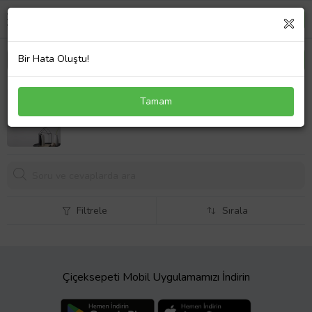
Bir Hata Oluştu!
Evcil Dostlara Özel Nascar Pilot Tasarımlı Portre
Tamam
Doğal Masif Ahşap Çerçeveli Tablo 45x65cm-2
849,
00 TL
Filtrele
Sırala
Çiçeksepeti Mobil Uygulamamızı İndirin