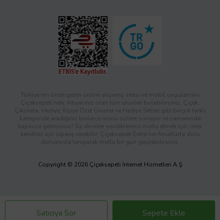
Türkiye’nin önde gelen online alışveriş sitesi ve mobil uygulaması
Çiçeksepeti’nde, ihtiyacınız olan tüm ürünleri bulabilirsiniz. Çiçek,
Çikolata, Hediye, Kişiye Özel Ürünler ve Hediye Setleri gibi birçok farklı
kategoride aradığınız binlerce ürünü sizlere sunuyor ve zamanında
kapınıza getiriyoruz! Siz de ister sevdiklerinizi mutlu etmek için, ister
kendiniz için sipariş verebilir; Çiçeksepeti Extra’nın fırsatlarla dolu
dünyasıyla tanışarak mutlu bir gün geçirebilirsiniz.
Copyright © 2026 Çiçeksepeti İnternet Hizmetleri A.Ş
Satıcıya Sor
Sepete Ekle