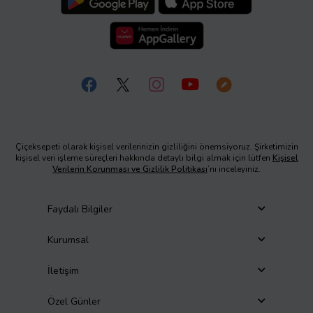
Çiçeksepeti olarak kişisel verilerinizin gizliliğini önemsiyoruz. Şirketimizin
kişisel veri işleme süreçleri hakkında detaylı bilgi almak için lütfen
Kişisel
Verilerin Korunması ve Gizlilik Politikası
’nı inceleyiniz.
Faydalı Bilgiler
Kurumsal
İletişim
Özel Günler