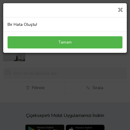
Bir Hata Oluştu!
Evcil Dostlara Özel Wrestle Tasarımlı Portre Doğal
Tamam
Masif Ahşap Çerçeveli Tablo 45x65cm-1
849,
00 TL
Filtrele
Sırala
Çiçeksepeti Mobil Uygulamamızı İndirin