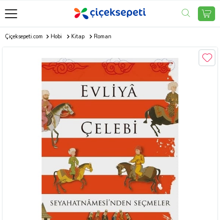
Çiçeksepeti.com
Hobi
Kitap
Roman