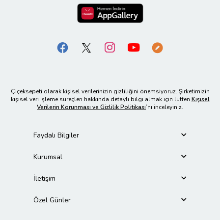
Çiçeksepeti olarak kişisel verilerinizin gizliliğini önemsiyoruz. Şirketimizin
kişisel veri işleme süreçleri hakkında detaylı bilgi almak için lütfen
Kişisel
Verilerin Korunması ve Gizlilik Politikası
’nı inceleyiniz.
Faydalı Bilgiler
Kurumsal
İletişim
Özel Günler