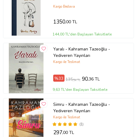
Kargo Bedava
1350
,00 TL
144,00 TL'den Başlayan Taksitlerle
Yaralı - Kahraman Tazeoğlu -
Yediveren Yayınları
Kargo ile Teslimat
%33
90
,36 TL
135
,54 TL
9,63 TL'den Başlayan Taksitlerle
Simru - Kahraman Tazeoğlu -
Yediveren Yayınları
Kargo ile Teslimat
(1)
297
,00 TL