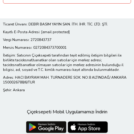
Ticaret Ünvanı: DEBİR BASIM YAYIN SAN. İTH. İHR. TİC. LTD. ŞTİ.
Kayıtlı E-Posta Adresi:
[email protected]
Vergi Numarası: 2720843737
Mersis Numarası: 0272084373700001
İletişim: Satıcının Çiçeksepeti tarafından teyit edilmiş iletişim bilgileri ile
birlikte tacir/esnaf/sanatkar olan satıcılar için merkez adresi;
tacir/esnaf/sanatkar olmayan satıcılar için merkez adresinin bulunduğu il
bilgisi, ad, soyad ve T.C. kimlik numarası kayıt altında bulunmaktadır.
Adres: HACI BAYRAM MAH. TURNADERE SOK. NO:8 ALTINDAĞ/ ANKARA
1500026788/6/TUR
Şehir: Ankara
Çiçeksepeti Mobil Uygulamamızı İndirin