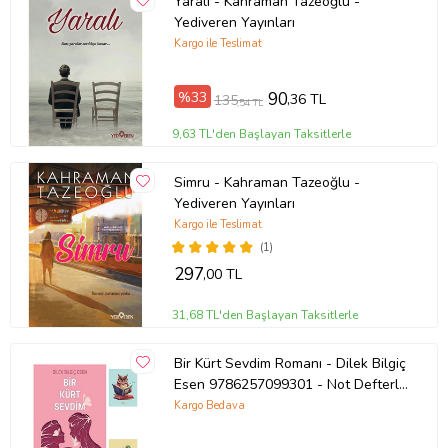
Yaralı - Kahraman Tazeoğlu -
Yediveren Yayınları
Kargo ile Teslimat
%33
90
,36 TL
135
,54 TL
9,63 TL'den Başlayan Taksitlerle
Simru - Kahraman Tazeoğlu -
Yediveren Yayınları
Kargo ile Teslimat
(1)
297
,00 TL
31,68 TL'den Başlayan Taksitlerle
Bir Kürt Sevdim Romanı - Dilek Bilgiç
Esen 9786257099301 - Not Defterli
Seti (Renksiz)
Kargo Bedava