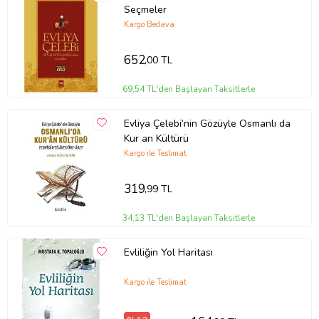
sıra dinlediği ve şahit olduğu olayları etkileyici bir üslupla kaleme
Seçmeler
almıştır. Elinizdeki bu eser, bugün üzerinde 45 devlet kurulmuş
Kargo Bedava
büyük bir coğrafyaya ait bilgiler veren 10 ciltlik devasa
Seyahatnâme’den, içindeki her konuya ait örnekler seçilerek
652
,00 TL
hazırlanmıştır.
69,54 TL'den Başlayan Taksitlerle
Evliya Çelebi’nin Gözüyle Osmanlı da
Kur an Kültürü
Kargo ile Teslimat
319
,99 TL
34,13 TL'den Başlayan Taksitlerle
Evliliğin Yol Haritası
Kargo ile Teslimat
Tanıtım Metni
Baskı Boyutu
13,50 x 21,00 cm
Baskı Sayısı
5. Baskı