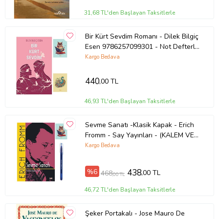
31,68 TL'den Başlayan Taksitlerle
Bir Kürt Sevdim Romanı - Dilek Bilgiç
Esen 9786257099301 - Not Defterli
Seti (Renksiz)
Kargo Bedava
440
,00 TL
46,93 TL'den Başlayan Taksitlerle
Sevme Sanatı -Klasik Kapak - Erich
Fromm - Say Yayınları - (KALEM VE
NOT DEFTERLİ) (Renksiz)
Kargo Bedava
%6
438
,00 TL
468
,00 TL
46,72 TL'den Başlayan Taksitlerle
Şeker Portakalı - Jose Mauro De