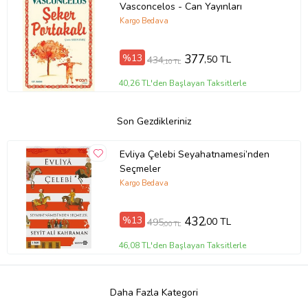
Vasconcelos - Can Yayınları
Kargo Bedava
%13
377
,50 TL
434
,10 TL
40,26 TL'den Başlayan Taksitlerle
Son Gezdikleriniz
Evliya Çelebi Seyahatnamesi’nden
Seçmeler
Kargo Bedava
%13
432
,00 TL
495
,00 TL
46,08 TL'den Başlayan Taksitlerle
Daha Fazla Kategori