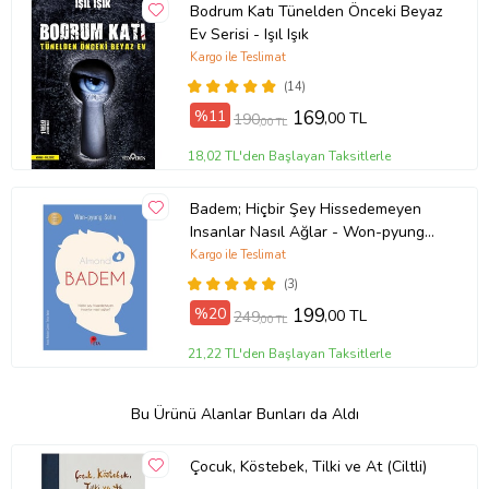
Bodrum Katı Tünelden Önceki Beyaz
Ev Serisi - Işıl Işık
Kargo ile Teslimat
(14)
%11
169
,00 TL
190
,00 TL
18,02 TL'den Başlayan Taksitlerle
Badem; Hiçbir Şey Hissedemeyen
Insanlar Nasıl Ağlar - Won-pyung
Sohn - Peta Kitap
Kargo ile Teslimat
(3)
%20
199
,00 TL
249
,00 TL
21,22 TL'den Başlayan Taksitlerle
Bu Ürünü Alanlar Bunları da Aldı
Çocuk, Köstebek, Tilki ve At (Ciltli)