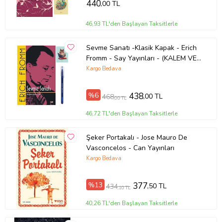
440
,00 TL
46,93 TL'den Başlayan Taksitlerle
Sevme Sanatı -Klasik Kapak - Erich
Fromm - Say Yayınları - (KALEM VE
NOT DEFTERLİ) (Renksiz)
Kargo Bedava
%6
438
,00 TL
468
,00 TL
46,72 TL'den Başlayan Taksitlerle
Şeker Portakalı - Jose Mauro De
Vasconcelos - Can Yayınları
Kargo Bedava
%13
377
,50 TL
434
,10 TL
40,26 TL'den Başlayan Taksitlerle