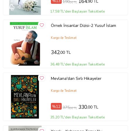
%13
164
,90 TL
190
,00 TL
Baskı Tarihi
Temmuz 2026
Çevirmen
Seyit Ali Kahraman
17,58 TL'den Başlayan Taksitlerle
Cilt Tipi
Ciltsiz
Kağıt Cinsi
2. Hamur
Örnek İnsanlar Dizisi-2 Yusuf İslam
Sayfa Sayısı
240
Yayın Dili
Türkçe
Kargo ile Teslimat
Yazar
Seyit Ali Kahraman
Ürün Kodu:
kcm26317333
342
,00 TL
36,48 TL'den Başlayan Taksitlerle
Mevlana'dan Sırlı Hikayeler
Kargo ile Teslimat
%12
330
,00 TL
375
,00 TL
35,20 TL'den Başlayan Taksitlerle