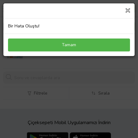
Bir Hata Oluştu!
Evony Premium Hasta Bezi Belbantlı Large 30 lu
Tamam
Filtrele
Sırala
Çiçeksepeti Mobil Uygulamamızı İndirin