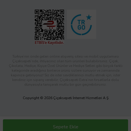
Türkiye’nin önde gelen online alışveriş sitesi ve mobil uygulaması
Çiçeksepeti’nde, ihtiyacınız olan tüm ürünleri bulabilirsiniz. Çiçek,
Çikolata, Hediye, Kişiye Özel Ürünler ve Hediye Setleri gibi birçok farklı
kategoride aradığınız binlerce ürünü sizlere sunuyor ve zamanında
kapınıza getiriyoruz! Siz de ister sevdiklerinizi mutlu etmek için, ister
kendiniz için sipariş verebilir; Çiçeksepeti Extra’nın fırsatlarla dolu
dünyasıyla tanışarak mutlu bir gün geçirebilirsiniz.
Copyright © 2026 Çiçeksepeti İnternet Hizmetleri A.Ş
Sepete Ekle