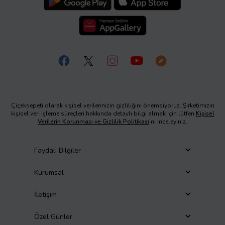
Çiçeksepeti olarak kişisel verilerinizin gizliliğini önemsiyoruz. Şirketimizin
kişisel veri işleme süreçleri hakkında detaylı bilgi almak için lütfen
Kişisel
Verilerin Korunması ve Gizlilik Politikası
’nı inceleyiniz.
Faydalı Bilgiler
Kurumsal
İletişim
Özel Günler