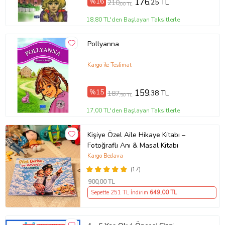
%16
176
,25 TL
210
,00 TL
18,80 TL'den Başlayan Taksitlerle
Pollyanna
Kargo ile Teslimat
%15
159
,38 TL
187
,50 TL
17,00 TL'den Başlayan Taksitlerle
Kişiye Özel Aile Hikaye Kitabı –
Fotoğraflı Anı & Masal Kitabı
Kargo Bedava
(17)
900
,00 TL
Sepette 251 TL İndirim
649
,00 TL