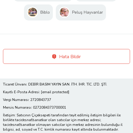
Biblo
Peluş Hayvanlar
Hata Bildir
Ticaret Ünvanı: DEBİR BASIM YAYIN SAN. İTH. İHR. TİC. LTD. ŞTİ.
Kayıtlı E-Posta Adresi:
[email protected]
Vergi Numarası: 2720843737
Mersis Numarası: 0272084373700001
İletişim: Satıcının Çiçeksepeti tarafından teyit edilmiş iletişim bilgileri ile
birlikte tacir/esnaf/sanatkar olan satıcılar için merkez adresi;
tacir/esnaf/sanatkar olmayan satıcılar için merkez adresinin bulunduğu il
bilgisi, ad, soyad ve T.C. kimlik numarası kayıt altında bulunmaktadır.