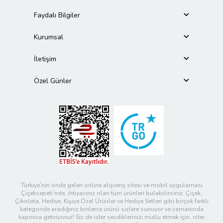
Faydalı Bilgiler
Kurumsal
İletişim
Özel Günler
Türkiye’nin önde gelen online alışveriş sitesi ve mobil uygulaması
Çiçeksepeti’nde, ihtiyacınız olan tüm ürünleri bulabilirsiniz. Çiçek,
Çikolata, Hediye, Kişiye Özel Ürünler ve Hediye Setleri gibi birçok farklı
kategoride aradığınız binlerce ürünü sizlere sunuyor ve zamanında
kapınıza getiriyoruz! Siz de ister sevdiklerinizi mutlu etmek için, ister