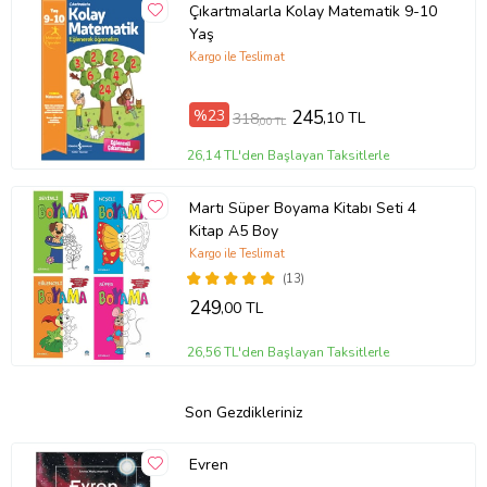
Çıkartmalarla Kolay Matematik 9-10
Yaş
Kargo ile Teslimat
%23
245
,10 TL
318
,00 TL
26,14 TL'den Başlayan Taksitlerle
Martı Süper Boyama Kitabı Seti 4
Kitap A5 Boy
Kargo ile Teslimat
(13)
249
,00 TL
26,56 TL'den Başlayan Taksitlerle
Son Gezdikleriniz
Evren