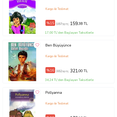
Ürün Kodu:
kcm88447950
Kargo ile Teslimat
%15
159
,38 TL
187
,50 TL
17,00 TL'den Başlayan Taksitlerle
Ben Büyüyünce
Kargo ile Teslimat
%16
321
,00 TL
382
,50 TL
34,24 TL'den Başlayan Taksitlerle
Pollyanna
Kargo ile Teslimat