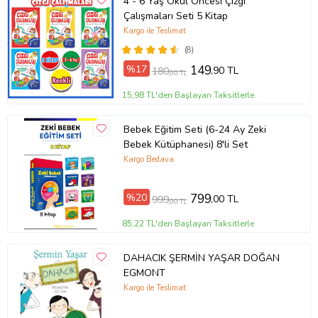
4 - 6 Yaş Okul Öncesi Çizgi
Çalışmaları Seti 5 Kitap
Kargo ile Teslimat
(8)
%17
149
,90 TL
180
,00 TL
15,98 TL'den Başlayan Taksitlerle
Bebek Eğitim Seti (6-24 Ay Zeki
Bebek Kütüphanesi) 8'li Set
Kargo Bedava
%20
799
,00 TL
999
,00 TL
85,22 TL'den Başlayan Taksitlerle
DAHACIK ŞERMİN YAŞAR DOĞAN
EGMONT
Kargo ile Teslimat