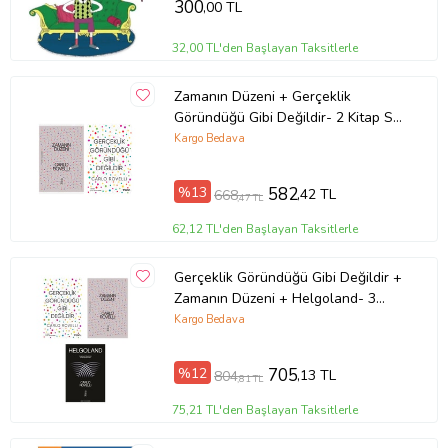
300
,00 TL
32,00 TL'den Başlayan Taksitlerle
Zamanın Düzeni + Gerçeklik
Göründüğü Gibi Değildir- 2 Kitap Set
- Iş Bankası Özel Set Zamanın
Kargo Bedava
Düzeni
%13
582
,42 TL
668
,47 TL
62,12 TL'den Başlayan Taksitlerle
Gerçeklik Göründüğü Gibi Değildir +
Zamanın Düzeni + Helgoland- 3
Kitap Set - Iş Bankası Özel Set
Kargo Bedava
%12
705
,13 TL
804
,81 TL
75,21 TL'den Başlayan Taksitlerle