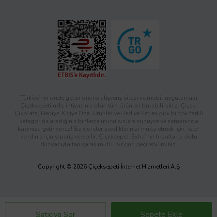
Türkiye’nin önde gelen online alışveriş sitesi ve mobil uygulaması
Çiçeksepeti’nde, ihtiyacınız olan tüm ürünleri bulabilirsiniz. Çiçek,
Çikolata, Hediye, Kişiye Özel Ürünler ve Hediye Setleri gibi birçok farklı
kategoride aradığınız binlerce ürünü sizlere sunuyor ve zamanında
kapınıza getiriyoruz! Siz de ister sevdiklerinizi mutlu etmek için, ister
kendiniz için sipariş verebilir; Çiçeksepeti Extra’nın fırsatlarla dolu
dünyasıyla tanışarak mutlu bir gün geçirebilirsiniz.
Copyright © 2026 Çiçeksepeti İnternet Hizmetleri A.Ş
Satıcıya Sor
Sepete Ekle