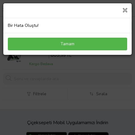
Bir Hata Oluştu!
Falcon Comfort 150 Arka Çanta Uyumlu Eko Branda
Tamam
Örtü Koruma Gri
Sepette %10 İndirim
899
,99 TL
809,
99 TL
Kargo Bedava
Filtrele
Sırala
Çiçeksepeti Mobil Uygulamamızı İndirin