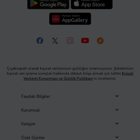
Çiçeksepeti olarak kişisel verilerinizin gizliliğini önemsiyoruz. Şirketimizin
kişisel veri işleme süreçleri hakkında detaylı bilgi almak için lütfen
Kişisel
Verilerin Korunması ve Gizlilik Politikası
’nı inceleyiniz.
Faydalı Bilgiler
Kurumsal
İletişim
Özel Günler