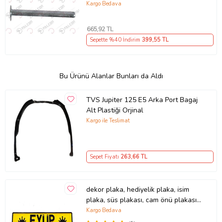
Kargo Bedava
665
,92 TL
Sepette %40 İndirim
399
,55 TL
Bu Ürünü Alanlar Bunları da Aldı
TVS Jupiter 125 E5 Arka Port Bagaj
Alt Plastiği Orjinal
Kargo ile Teslimat
Sepet Fiyatı
263
,66 TL
dekor plaka, hediyelik plaka, isim
plaka, süs plakası, cam önü plakası,
tırcı plakası (Sarı-Siyah)
Kargo Bedava