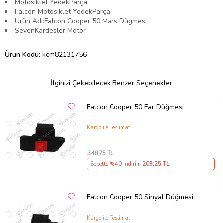
Motosiklet YedekParça
Falcon Motosiklet YedekParça
Ürün Adi:Falcon Cooper 50 Mars Dügmesi
SevenKardesler Motor
Ürün Kodu:
kcm82131756
İlginizi Çekebilecek Benzer Seçenekler
Falcon Cooper 50 Far Düğmesi
Kargo ile Teslimat
348
,75 TL
Sepette %40 İndirim
209
,25 TL
Falcon Cooper 50 Sinyal Düğmesi
Kargo ile Teslimat