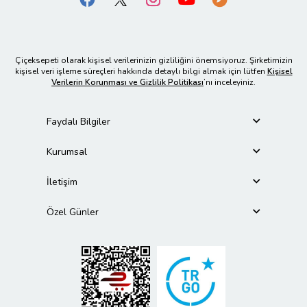
Çiçeksepeti olarak kişisel verilerinizin gizliliğini önemsiyoruz. Şirketimizin
kişisel veri işleme süreçleri hakkında detaylı bilgi almak için lütfen
Kişisel
Verilerin Korunması ve Gizlilik Politikası
’nı inceleyiniz.
Faydalı Bilgiler
Kurumsal
İletişim
Özel Günler