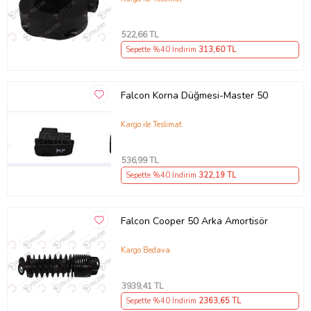
522
,66 TL
Sepette %40 İndirim
313
,60 TL
Falcon Korna Düğmesi-Master 50
Kargo ile Teslimat
536
,99 TL
Sepette %40 İndirim
322
,19 TL
Falcon Cooper 50 Arka Amortisör
Kargo Bedava
3939
,41 TL
Sepette %40 İndirim
2363
,65 TL