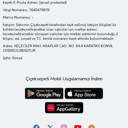
Kayıtlı E-Posta Adresi:
[email protected]
Vergi Numarası: 7640479978
Mersis Numarası: -
İletişim: Satıcının Çiçeksepeti tarafından teyit edilmiş iletişim bilgileri ile
birlikte tacir/esnaf/sanatkar olan satıcılar için merkez adresi;
tacir/esnaf/sanatkar olmayan satıcılar için merkez adresinin bulunduğu il
bilgisi, ad, soyad ve T.C. kimlik numarası kayıt altında bulunmaktadır.
Adres: KEÇECİLER MAH. ARAPLAR CAD. NO: 64 A KARATAY/ KONYA
1500053108/42/TUR
Şehir: Konya
Çiçeksepeti Mobil Uygulamamızı İndirin