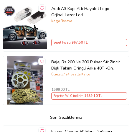
Audi A3 Kapı Altı Hayalet Logo
Orjinal Lazer Led
Kargo Bedava
Sepet Fiyatı
967
,50 TL
Bajaj Rs 200 Ns 200 Pulsar Sfr Zincir
Dişli Takımı Oringli Arka 40T -Ön
14T 108 Bakla Supermto
Ücretsiz / 24 Saatte Kargo
1599
,00 TL
Sepette %10 İndirim
1439
,10 TL
Son Gezdikleriniz
Falcon Cooper 50 Marş Düğmesi