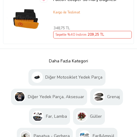
Kargo ile Teslimat
348
,75 TL
Sepette %40 İndirim
209
,25 TL
Daha Fazla Kategori
Diğer Motosiklet Yedek Parça
Diğer Yedek Parça, Aksesuar
Grenaj
Far, Lamba
Güller
Papatya - Gerbera
Far&Ampül