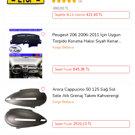
(1)
490
,00 TL
Sepette %14 İndirim
421
,40 TL
Peugeot 206 2006-2011 İçin Uygun
Torpido Koruma Halısı Siyah Kenar
Renk Mavi
Kargo Bedava
Sepet Fiyatı
845
,38 TL
Arora Cappucino 50 125 Sağ Sol
Sele Altı Grenaj Takımı Kahverengi
Kargo Bedava
Sepet Fiyatı
2532
,13 TL