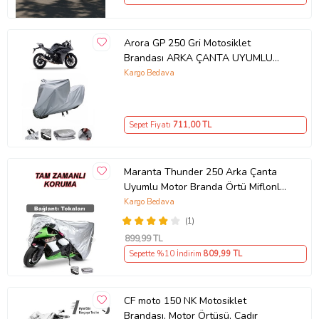
Arora GP 250 Gri Motosiklet
Brandası ARKA ÇANTA UYUMLU
DEĞİLDİR
Kargo Bedava
Sepet Fiyatı
711
,00 TL
Maranta Thunder 250 Arka Çanta
Uyumlu Motor Branda Örtü Miflonlu
Premium 4 Mevsim Koruma Gri
Kargo Bedava
(1)
899
,99 TL
Sepette %10 İndirim
809
,99 TL
CF moto 150 NK Motosiklet
Brandası, Motor Örtüsü, Çadır