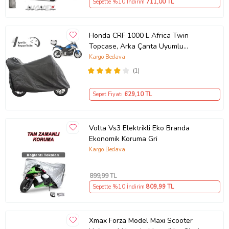
Sepette %10 İndirim
711
,00 TL
Honda CRF 1000 L Africa Twin
Topcase, Arka Çanta Uyumlu
Motosiklet Branda, Motor Örtüsü ,
Kargo Bedava
Çadır
(1)
Sepet Fiyatı
629
,10 TL
Volta Vs3 Elektrikli Eko Branda
Ekonomik Koruma Gri
Kargo Bedava
899
,99 TL
Sepette %10 İndirim
809
,99 TL
Xmax Forza Model Maxi Scooter