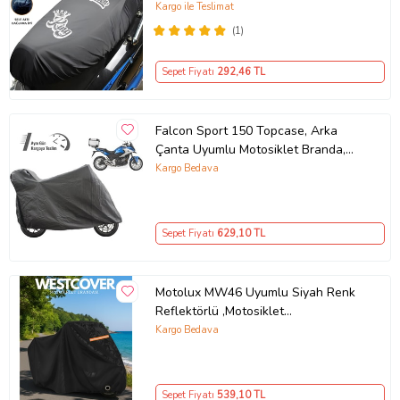
Siyah
Kargo ile Teslimat
(1)
Sepet Fiyatı
292
,46 TL
Falcon Sport 150 Topcase, Arka
Çanta Uyumlu Motosiklet Branda,
Motor Örtüsü , Çadır
Kargo Bedava
Sepet Fiyatı
629
,10 TL
Motolux MW46 Uyumlu Siyah Renk
Reflektörlü ,Motosiklet
Brandası,Motor Branda Motor
Kargo Bedava
Örtüsü (Güvenlik Kilidi ve Bağlantı
Tokalı)
Sepet Fiyatı
539
,10 TL