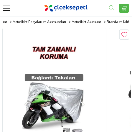
esuar
Motosiklet Parçaları ve Aksesuarları
Motosiklet Aksesuar
Branda ve Kılıf