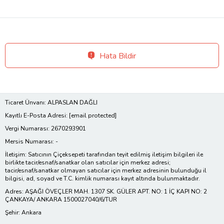
Hata Bildir
Ticaret Ünvanı: ALPASLAN DAĞLI
Kayıtlı E-Posta Adresi:
[email protected]
Vergi Numarası: 2670293901
Mersis Numarası: -
İletişim: Satıcının Çiçeksepeti tarafından teyit edilmiş iletişim bilgileri ile
birlikte tacir/esnaf/sanatkar olan satıcılar için merkez adresi;
tacir/esnaf/sanatkar olmayan satıcılar için merkez adresinin bulunduğu il
bilgisi, ad, soyad ve T.C. kimlik numarası kayıt altında bulunmaktadır.
Adres: AŞAĞI ÖVEÇLER MAH. 1307 SK. GÜLER APT. NO: 1 İÇ KAPI NO: 2
ÇANKAYA/ ANKARA 1500027040/6/TUR
Şehir: Ankara