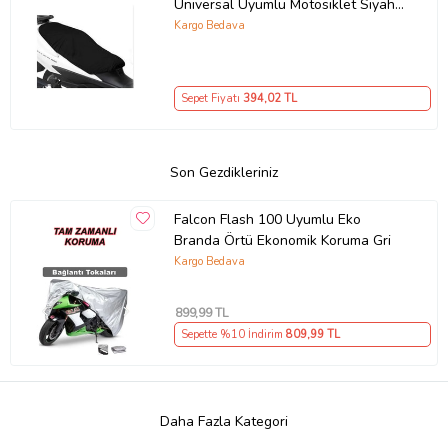
Universal Uyumlu Motosiklet Siyah
Sele Kılıfı Motor Koltuk Brandası
Kargo Bedava
Sepet Fiyatı
394
,02 TL
Son Gezdikleriniz
Falcon Flash 100 Uyumlu Eko
Branda Örtü Ekonomik Koruma Gri
Kargo Bedava
899
,99 TL
Sepette %10 İndirim
809
,99 TL
Daha Fazla Kategori