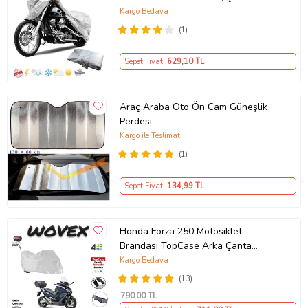
Kargo Bedava
(1)
Sepet Fiyatı
629
,10 TL
Araç Araba Oto Ön Cam Güneşlik
Perdesi
Kargo ile Teslimat
(1)
Sepet Fiyatı
134
,99 TL
Honda Forza 250 Motosiklet
Brandası TopCase Arka Çanta
Uyumlu Branda,Örtü
Kargo Bedava
(13)
790
,00 TL