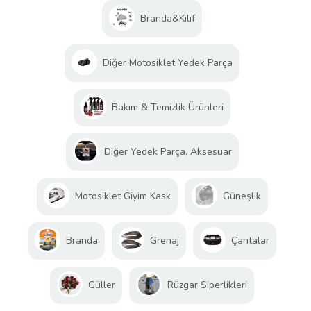
Branda&Kılıf
Diğer Motosiklet Yedek Parça
Bakım & Temizlik Ürünleri
Diğer Yedek Parça, Aksesuar
Motosiklet Giyim Kask
Güneşlik
Branda
Grenaj
Çantalar
Güller
Rüzgar Siperlikleri