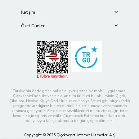
İletişim
Özel Günler
Türkiye’nin önde gelen online alışveriş sitesi ve mobil uygulaması
Çiçeksepeti’nde, ihtiyacınız olan tüm ürünleri bulabilirsiniz. Çiçek,
Çikolata, Hediye, Kişiye Özel Ürünler ve Hediye Setleri gibi birçok farklı
kategoride aradığınız binlerce ürünü sizlere sunuyor ve zamanında
kapınıza getiriyoruz! Siz de ister sevdiklerinizi mutlu etmek için, ister
kendiniz için sipariş verebilir; Çiçeksepeti Extra’nın fırsatlarla dolu
dünyasıyla tanışarak mutlu bir gün geçirebilirsiniz.
Copyright © 2026 Çiçeksepeti İnternet Hizmetleri A.Ş