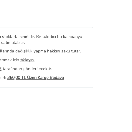
stoklarla sınırlıdır. Bir tüketici bu kampanya
tın alabilir.
arında değişiklik yapma hakkını saklı tutar.
renmek için
tıklayın.
R
tarafından gönderilecektir.
erli
350,00 TL Üzeri Kargo Bedava
 Görüntüle
iyat bilgileri, satıcı tarafından