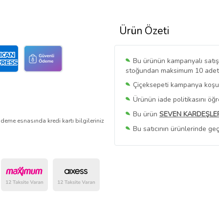
Ürün Özeti
Bu ürünün kampanyalı satışı 
stoğundan maksimum 10 adet sa
Çiçeksepeti kampanya koşull
Ürünün iade politikasını öğ
Bu ürün
SEVEN KARDEŞLE
deme esnasında kredi kartı bilgileriniz
Bu satıcının ürünlerinde geç
Bu Satıcının
Tüm Ürünlerini
Ürün sayfasında gördüğünüz f
belirlenmektedir.