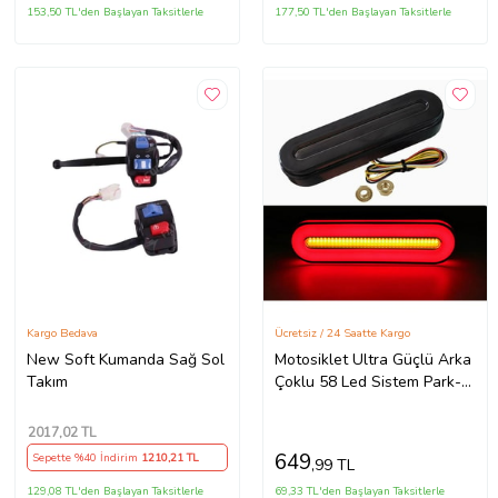
153,50 TL'den Başlayan Taksitlerle
177,50 TL'den Başlayan Taksitlerle
Kargo Bedava
Ücretsiz / 24 Saatte Kargo
New Soft Kumanda Sağ Sol
Motosiklet Ultra Güçlü Arka
Takım
Çoklu 58 Led Sistem Park-
Fren+Sinyal+Dörtlü Modlu
2017
,02 TL
649
Sepette %40 İndirim
1210
,21 TL
,99 TL
129,08 TL'den Başlayan Taksitlerle
69,33 TL'den Başlayan Taksitlerle