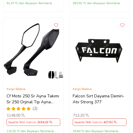
61,47 TL'den Başlayan Taksitlerle
383,90 TL'den Başlayan Taksitlerle
Kargo Bedava
Kargo Bedava
Cf Moto 250 Sr Ayna Takımı
Falcon Sırt Dayama Demiri-
Sr 250 Orjinal Tip Ayna
Atv Strong 377
Takımı Kaliteli_Supermoto
(2)
(Siyah)
1149
,00 TL
713
,20 TL
Sepette %10 İndirim
1034
,10 TL
Sepette %40 İndirim
427
,92 TL
110,30 TL'den Başlayan Taksitlerle
45,64 TL'den Başlayan Taksitlerle