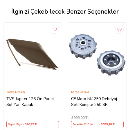
İlginizi Çekebilecek Benzer Seçenekler
Kargo Bedava
Kargo Bedava
TVS Jupiter 125 Ön Panel
CF Moto NK 250 Debriyaj
Sol Yan Kapak
Seti Komple 250 SR
Debriyaj Balata+Göbek Set
7Li Hepsi İnce(2018-
3999
,00 TL
22)Arasmto (Siyah)
Sepet Fiyatı
576
,32 TL
Sepette %10 İndirim
3599
,10 TL