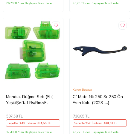
76,70 TL'den Başlayan Taksitlerle
45,79 TL'den Başlayan Taksitlerle
Kargo Bedava
Mondial Düğme Seti (5Li)
Cf Moto Nk 250 Sr 250 Ön
Yeşil/Şeffaf Rs/Rmz/Ft
Fren Kolu (2023-....)
507
,58 TL
730
,85 TL
Sepette %40 İndirim
304
,55 TL
Sepette %40 İndirim
438
,51 TL
32,48 TL'den Başlayan Taksitlerle
46,77 TL'den Başlayan Taksitlerle