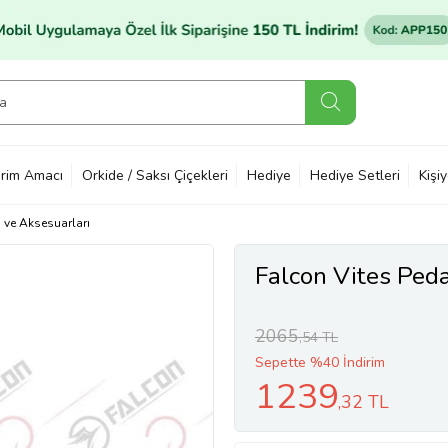
rim Amacı
Orkide / Saksı Çiçekleri
Hediye
Hediye Setleri
Kişi
ı ve Aksesuarları
Falcon Vites Ped
2065
,54 TL
Sepette %40 İndirim
1239
,32 TL