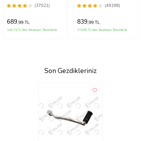
(37021)
(49298)
689
839
,99 TL
,99 TL
143,74 TL'den Başlayan Taksitlerle
174,99 TL'den Başlayan Taksitlerle
Son Gezdikleriniz