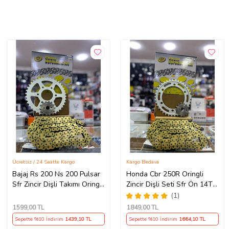
Ücretsiz / 24 Saatte Kargo
Kargo Bedava
Bajaj Rs 200 Ns 200 Pulsar
Honda Cbr 250R Oringli
Sfr Zincir Dişli Takımı Oringli
Zincir Dişli Seti Sfr Ön 14T
Arka 40T -Ön 14T 108
Arka 38 T/120 Bakla 2011-
(1)
Bakla Supermto
17 Arasmto
1599
,00 TL
1849
,00 TL
Sepette %10 İndirim
1439
,10 TL
Sepette %10 İndirim
1664
,10 TL