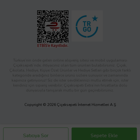
Türkiye’nin önde gelen online alışveriş sitesi ve mobil uygulaması
Çiçeksepeti’nde, ihtiyacınız olan tüm ürünleri bulabilirsiniz. Çiçek,
Çikolata, Hediye, Kişiye Özel Ürünler ve Hediye Setleri gibi birçok farklı
kategoride aradığınız binlerce ürünü sizlere sunuyor ve zamanında
kapınıza getiriyoruz! Siz de ister sevdiklerinizi mutlu etmek için, ister
kendiniz için sipariş verebilir; Çiçeksepeti Extra’nın fırsatlarla dolu
dünyasıyla tanışarak mutlu bir gün geçirebilirsiniz.
Copyright © 2026 Çiçeksepeti İnternet Hizmetleri A.Ş
Satıcıya Sor
Sepete Ekle