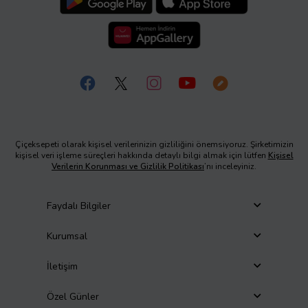
Çiçeksepeti olarak kişisel verilerinizin gizliliğini önemsiyoruz. Şirketimizin
kişisel veri işleme süreçleri hakkında detaylı bilgi almak için lütfen
Kişisel
Verilerin Korunması ve Gizlilik Politikası
’nı inceleyiniz.
Faydalı Bilgiler
Kurumsal
İletişim
Özel Günler