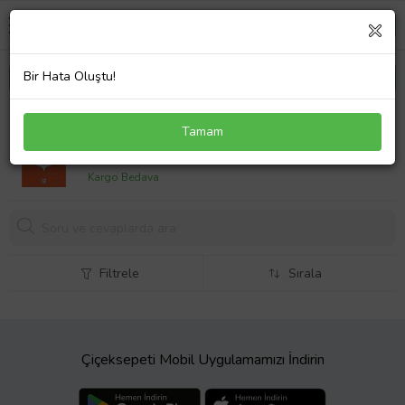
Bir Hata Oluştu!
Felsefe I
Tamam
417,
00 TL
Kargo Bedava
Filtrele
Sırala
Çiçeksepeti Mobil Uygulamamızı İndirin