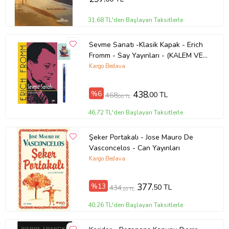
31,68 TL'den Başlayan Taksitlerle
Sevme Sanatı -Klasik Kapak - Erich
Fromm - Say Yayınları - (KALEM VE
NOT DEFTERLİ) (Renksiz)
Kargo Bedava
%6
438
,00 TL
468
,00 TL
46,72 TL'den Başlayan Taksitlerle
Şeker Portakalı - Jose Mauro De
Vasconcelos - Can Yayınları
Kargo Bedava
%13
377
,50 TL
434
,10 TL
40,26 TL'den Başlayan Taksitlerle