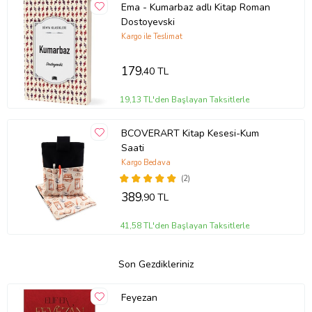
Ema - Kumarbaz adlı Kitap Roman
Dostoyevski
Kargo ile Teslimat
179
,40 TL
19,13 TL'den Başlayan Taksitlerle
BCOVERART Kitap Kesesi-Kum
Saati
Kargo Bedava
(2)
389
,90 TL
41,58 TL'den Başlayan Taksitlerle
Son Gezdikleriniz
Feyezan