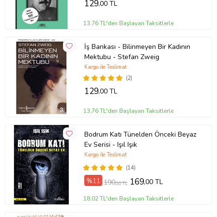
129
,00 TL
13,76 TL'den Başlayan Taksitlerle
İş Bankası - Bilinmeyen Bir Kadının
Mektubu - Stefan Zweig
Kargo ile Teslimat
(2)
129
,00 TL
13,76 TL'den Başlayan Taksitlerle
Bodrum Katı Tünelden Önceki Beyaz
Ev Serisi - Işıl Işık
Kargo ile Teslimat
(14)
%11
169
,00 TL
190
,00 TL
18,02 TL'den Başlayan Taksitlerle