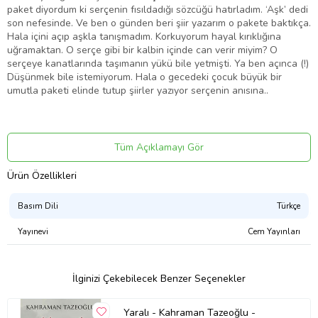
paket diyordum ki serçenin fısıldadığı sözcüğü hatırladım. ‘Aşk’ dedi
son nefesinde. Ve ben o günden beri şiir yazarım o pakete baktıkça.
Hala içini açıp aşkla tanışmadım. Korkuyorum hayal kırıklığına
uğramaktan. O serçe gibi bir kalbin içinde can verir miyim? O
serçeye kanatlarında taşımanın yükü bile yetmişti. Ya ben açınca (!)
Düşünmek bile istemiyorum. Hala o gecedeki çocuk büyük bir
umutla paketi elinde tutup şiirler yazıyor serçenin anısına..
Tüm Açıklamayı Gör
Ürün Adı: Feyezan
Ürün Özellikleri
Ürün Kodu: 9786054903351
Basım Dili
Türkçe
Yazar: Elif Er
Yayınevi
Cem Yayınları
Basım Yılı: 2018
İlginizi Çekebilecek Benzer Seçenekler
Kapak Türü: Karton Kapak
Yaralı - Kahraman Tazeoğlu -