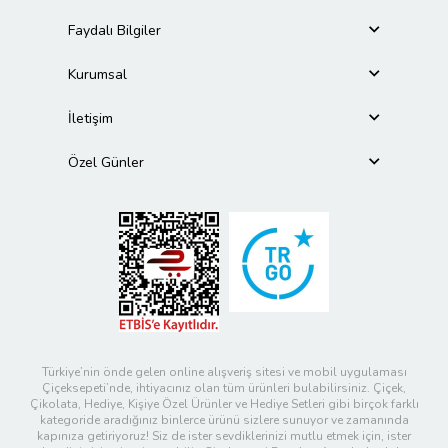
Faydalı Bilgiler
Kurumsal
İletişim
Özel Günler
Türkiye’nin önde gelen online alışveriş sitesi ve mobil uygulaması
Çiçeksepeti’nde, ihtiyacınız olan tüm ürünleri bulabilirsiniz. Çiçek,
Çikolata, Hediye, Kişiye Özel Ürünler ve Hediye Setleri gibi birçok farklı
kategoride aradığınız binlerce ürünü sizlere sunuyor ve zamanında
kapınıza getiriyoruz! Siz de ister sevdiklerinizi mutlu etmek için, ister