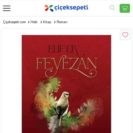
Çiçeksepeti.com
Hobi
Kitap
Roman