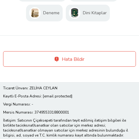
Deneme
Dini Kitaplar
Hata Bildir
Ticaret Ünvanı: ZELİHA CEYLAN
Kayıtlı E-Posta Adresi:
[email protected]
Vergi Numarası: -
Mersis Numarası: 3749553318800001
İletişim: Satıcının Çiçeksepeti tarafından teyit edilmiş iletişim bilgileri ile
birlikte tacir/esnaf/sanatkar olan satıcılar için merkez adresi;
tacir/esnaf/sanatkar olmayan satıcılar için merkez adresinin bulunduğu il
bilgisi, ad, soyad ve T.C. kimlik numarası kayıt altında bulunmaktadır.