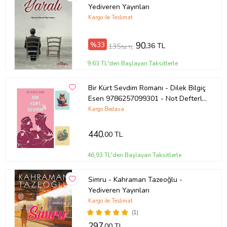
Sayfa Sayısı: 125
Yediveren Yayınları
Kargo ile Teslimat
Kağıt Cinsi: 2. Hamur
%33
90
,36 TL
135
,54 TL
Çevirmen:
9,63 TL'den Başlayan Taksitlerle
Ürün Kodu:
kcm85750613
Bir Kürt Sevdim Romanı - Dilek Bilgiç
Esen 9786257099301 - Not Defterli
Seti (Renksiz)
Kargo Bedava
440
,00 TL
46,93 TL'den Başlayan Taksitlerle
Simru - Kahraman Tazeoğlu -
Yediveren Yayınları
Kargo ile Teslimat
(1)
297
,00 TL