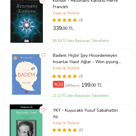
Koridor - Rezonans Kanunu Pıerre
Franckh
Kargo ile Teslimat
(3)
339
,00 TL
36,16 TL'den Başlayan Taksitlerle
Badem; Hiçbir Şey Hissedemeyen
Insanlar Nasıl Ağlar - Won-pyung
Sohn - Peta Kitap
Kargo ile Teslimat
(3)
%20
199
,00 TL
249
,00 TL
21,22 TL'den Başlayan Taksitlerle
YKY - Kuyucaklı Yusuf Sabahattin
Ali
Kargo ile Teslimat
(1)