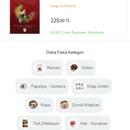
Kargo ile Teslimat
225
,00 TL
24,00 TL'den Başlayan Taksitlerle
Daha Fazla Kategori
Roman
Güller
Papatya - Gerbera
Kitap Setler
Kupa
Çocuk Kitapları
Türk Edebiyatı
Kek - Kurabiye