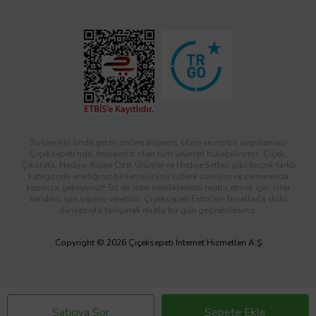
Türkiye’nin önde gelen online alışveriş sitesi ve mobil uygulaması
Çiçeksepeti’nde, ihtiyacınız olan tüm ürünleri bulabilirsiniz. Çiçek,
Çikolata, Hediye, Kişiye Özel Ürünler ve Hediye Setleri gibi birçok farklı
kategoride aradığınız binlerce ürünü sizlere sunuyor ve zamanında
kapınıza getiriyoruz! Siz de ister sevdiklerinizi mutlu etmek için, ister
kendiniz için sipariş verebilir; Çiçeksepeti Extra’nın fırsatlarla dolu
dünyasıyla tanışarak mutlu bir gün geçirebilirsiniz.
Copyright © 2026 Çiçeksepeti İnternet Hizmetleri A.Ş
Satıcıya Sor
Sepete Ekle