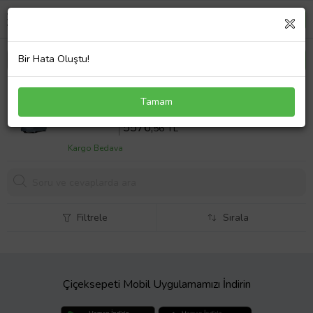
Bir Hata Oluştu!
Fiat 500 X Branda Su Geçirmez Müflonlu No:12. Dış
Tamam
Örtü
Sepette %18 İndirim
6800
,68 TL
5576,
56 TL
Kargo Bedava
Filtrele
Sırala
Çiçeksepeti Mobil Uygulamamızı İndirin