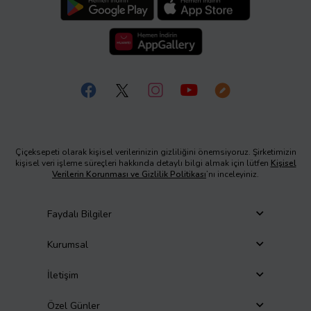
Çiçeksepeti olarak kişisel verilerinizin gizliliğini önemsiyoruz. Şirketimizin
kişisel veri işleme süreçleri hakkında detaylı bilgi almak için lütfen
Kişisel
Verilerin Korunması ve Gizlilik Politikası
’nı inceleyiniz.
Faydalı Bilgiler
Kurumsal
İletişim
Özel Günler