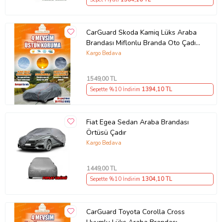
Resimler Temsilidir.
Aracınıza Birebir Uyumlu Branda Gönderilecektir.
NOT : İadeleri anlaşmalı olduğumuz kargo firması ile gönderiniz.
Anlaşmamız dışında ki kargo firmalarıyla gelen iadeler kabul
edilmeyecektir.
CarGuard Skoda Kamiq Lüks Araba
Brandası Miflonlu Branda Oto Çadır
Ürün Kodu:
kcm31249222
Örtü
Kargo Bedava
1549
,00 TL
Sepette %10 İndirim
1394
,10 TL
Fiat Egea Sedan Araba Brandası
Örtüsü Çadır
Kargo Bedava
1449
,00 TL
Sepette %10 İndirim
1304
,10 TL
CarGuard Toyota Corolla Cross