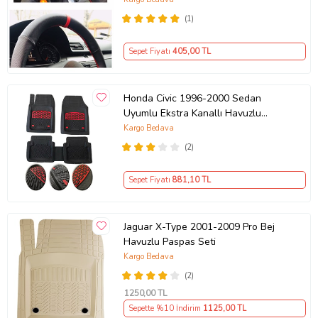
(1)
Sepet Fiyatı
405
,00 TL
Honda Civic 1996-2000 Sedan
Uyumlu Ekstra Kanallı Havuzlu
Paspas Seti Krom Kırmızı 4D
Kargo Bedava
(2)
Sepet Fiyatı
881
,10 TL
Jaguar X-Type 2001-2009 Pro Bej
Havuzlu Paspas Seti
Kargo Bedava
(2)
1250
,00 TL
Sepette %10 İndirim
1125
,00 TL