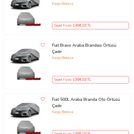
Kargo Bedava
Sepet Fiyatı
1304
,10 TL
Fiat Bravo Araba Brandası Örtüsü
Çadır
Kargo Bedava
Aracınızı toz, polen, kuş pisliği vb.
gibi dış etkenlerden korur.
Hava ve polen filtrelerinin dahi ömrünü uzatır.
Ön ve arka tampon altlarına denk gelen lastikleri sayesinde aracı
Sepet Fiyatı
1304
,10 TL
sıkıca sarar.
Özel bağlantı kupları sayesinde rüzgarlı ve fırtınalı havalarda
brandanın uçmasını engeller.
Fiat 500L Araba Branda Oto Örtüsü
Aracınızın boyasına zarar vermez.
Çadır
Dış tarafı özel PVC ile lamine edilmiştir, yazın sıcak ve kuru
havalarda aracınızın boyasına zarar vermez.
Kargo Bedava
Aracınızın torpidosunun güneşten solmasını engeller.
Hırsızlığa karşı caydırıcıdır.
Sepet Fiyatı
1304
,10 TL