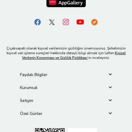
Çiçeksepeti olarak kişisel verilerinizin gizliliğini önemsiyoruz. Şirketimizin
kişisel veri işleme süreçleri hakkında detaylı bilgi almak için lütfen
Kişisel
Verilerin Korunması ve Gizlilik Politikası
’nı inceleyiniz.
Faydalı Bilgiler
Kurumsal
İletişim
Özel Günler