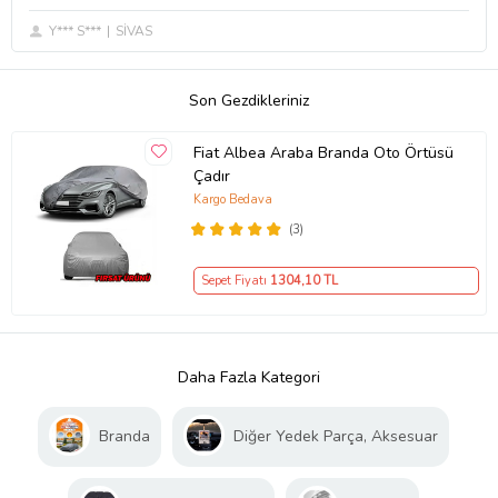
Y*** S***
SİVAS
Son Gezdikleriniz
Fiat Albea Araba Branda Oto Örtüsü
Çadır
Kargo Bedava
(3)
Sepet Fiyatı
1304
,10 TL
Daha Fazla Kategori
Branda
Diğer Yedek Parça, Aksesuar