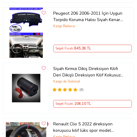
Peugeot 206 2006-2011 İçin Uygun
Torpido Koruma Halısı Siyah Kenar
Renk Mavi
Kargo Bedava
Sepet Fiyatı
845
,38 TL
Siyah Kırmızı Dikiş Direksiyon Kılıfı
Deri Dikişli Direksiyon Kılıf Kokusuz
Kılıf
Kargo ile Teslimat
(4)
Sepet Fiyatı
206
,10 TL
Renault Clio 5 2022 direksiyon
koruyucu kılıf lüks spor model
karbon deri
Kargo Bedava