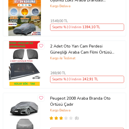
Uyumlu Lüks Araba Brandası
Miflonlu Branda Oto Çadır Örtü
Kargo Bedava
1549
,00 TL
Sepette %10 İndirim
1394
,10 TL
2 Adet Oto Yan Cam Perdesi
Güneşliği Araba Cam Filmi Örtüsü
Anne Bebek Emzirme Kılıfı Araç
Kargo ile Teslimat
Güneşlik
269
,90 TL
Sepette %10 İndirim
242
,91 TL
Peugeot 2008 Araba Branda Oto
Örtüsü Çadır
Kargo Bedava
(1)