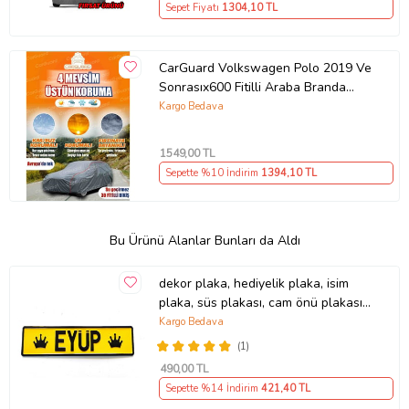
Sepet Fiyatı
1304
,10 TL
CarGuard Volkswagen Polo 2019 Ve
Sonrasıx600 Fitilli Araba Branda
Miflonlu Oto Çadır Örtü
Kargo Bedava
1549
,00 TL
Sepette %10 İndirim
1394
,10 TL
Bu Ürünü Alanlar Bunları da Aldı
dekor plaka, hediyelik plaka, isim
plaka, süs plakası, cam önü plakası,
tırcı plakası (Sarı-Siyah)
Kargo Bedava
(1)
490
,00 TL
Sepette %14 İndirim
421
,40 TL