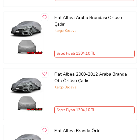
Fiat Albea Araba Brandası Örtüsü
Çadır
Kargo Bedava
Sepet Fiyatı
1304
,10 TL
Fiat Albea 2003-2012 Araba Branda
Oto Örtüsü Çadır
Çizilme Koruması ve Kolay Temizlik
Kargo Bedava
Aracınıza kalkan olur, çizilmelere karşı korur.
Islak bir bez yardımı ile kolayca temizleyebilirsiniz.
Uzun süreli kullanıma uygun tasarlanmıştır.
Sepet Fiyatı
1304
,10 TL
Fiat Albea Branda Örtü