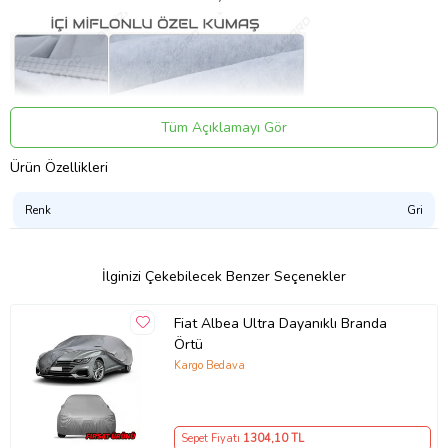
Tüm Açıklamayı Gör
Ürün Özellikleri
Renk
Gri
İlginizi Çekebilecek Benzer Seçenekler
Fiat Albea Ultra Dayanıklı Branda
SU GEÇİRMEZ
Su geçirmeyen ancak nefes alabilen özel nano teknolojiyle üretilen
Örtü
kumaştan imal edilir.
Kargo Bedava
-40 ile +60 derece arasında sorunsuz kullanılabilir.
Çetin doğa koşullarına kolay teslim olmaz, uzun ömürlüdür.
Sepet Fiyatı
1304
,10 TL