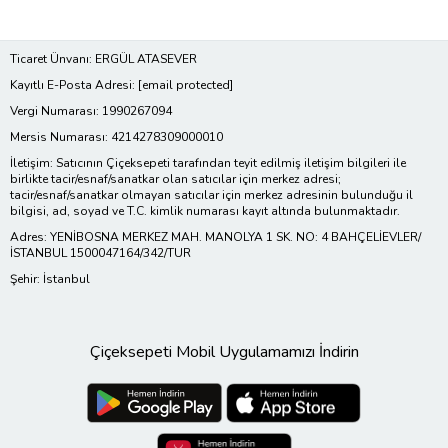
Ticaret Ünvanı: ERGÜL ATASEVER
Kayıtlı E-Posta Adresi:
[email protected]
Vergi Numarası: 1990267094
Mersis Numarası: 4214278309000010
İletişim: Satıcının Çiçeksepeti tarafından teyit edilmiş iletişim bilgileri ile
birlikte tacir/esnaf/sanatkar olan satıcılar için merkez adresi;
tacir/esnaf/sanatkar olmayan satıcılar için merkez adresinin bulunduğu il
bilgisi, ad, soyad ve T.C. kimlik numarası kayıt altında bulunmaktadır.
Adres: YENİBOSNA MERKEZ MAH. MANOLYA 1 SK. NO: 4 BAHÇELİEVLER/
İSTANBUL 1500047164/342/TUR
Şehir: İstanbul
Çiçeksepeti Mobil Uygulamamızı İndirin