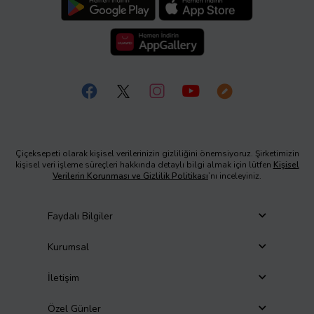
Çiçeksepeti olarak kişisel verilerinizin gizliliğini önemsiyoruz. Şirketimizin
kişisel veri işleme süreçleri hakkında detaylı bilgi almak için lütfen
Kişisel
Verilerin Korunması ve Gizlilik Politikası
’nı inceleyiniz.
Faydalı Bilgiler
Kurumsal
İletişim
Özel Günler