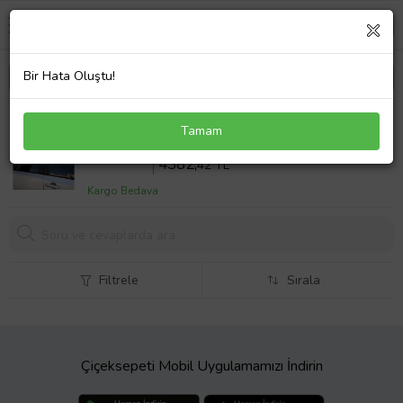
Bir Hata Oluştu!
Fiat Brava 1995-2001 Arası Turtle Mexfit kapı arası
Tamam
sıkıştırma oluklu ara atkı tavan barı GRİ
Sepette %18 İndirim
5344
,42 TL
4382,
42 TL
Kargo Bedava
Filtrele
Sırala
Çiçeksepeti Mobil Uygulamamızı İndirin