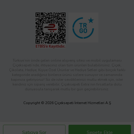
Türkiye’nin önde gelen online alışveriş sitesi ve mobil uygulaması
Çiçeksepeti’nde, ihtiyacınız olan tüm ürünleri bulabilirsiniz. Çiçek,
Çikolata, Hediye, Kişiye Özel Ürünler ve Hediye Setleri gibi birçok farklı
kategoride aradığınız binlerce ürünü sizlere sunuyor ve zamanında
kapınıza getiriyoruz! Siz de ister sevdiklerinizi mutlu etmek için, ister
kendiniz için sipariş verebilir; Çiçeksepeti Extra’nın fırsatlarla dolu
dünyasıyla tanışarak mutlu bir gün geçirebilirsiniz.
Copyright © 2026 Çiçeksepeti İnternet Hizmetleri A.Ş
Satıcıya Sor
Sepete Ekle