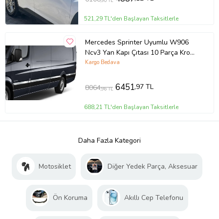
,90 TL
521,29 TL'den Başlayan Taksitlerle
Mercedes Sprinter Uyumlu W906
Ncv3 Yan Kapı Çıtası 10 Parça Krom
(Extra Uzun) 2006 Ve Sonrası
Kargo Bedava
6451
,97 TL
8064
,96 TL
688,21 TL'den Başlayan Taksitlerle
Daha Fazla Kategori
Motosiklet
Diğer Yedek Parça, Aksesuar
Ön Koruma
Akıllı Cep Telefonu