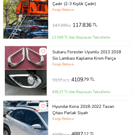
Çadır (2-3 Kişilik Çadır)
Kargo Bedava
117.836
TL
147.295
TL
12.569 TL'den Başlayan Taksitlerle
Subaru Forester Uyumlu 2013 2018
Sis Lambası Kaplama Krom Parça
Kargo Bedava
4109
,79 TL
5137
,24 TL
438,37 TL'den Başlayan Taksitlerle
Hyundai Kona 2018-2022 Tavan
Çıtası Parlak Siyah
Kargo Bedava
4887
,12 TL
6108