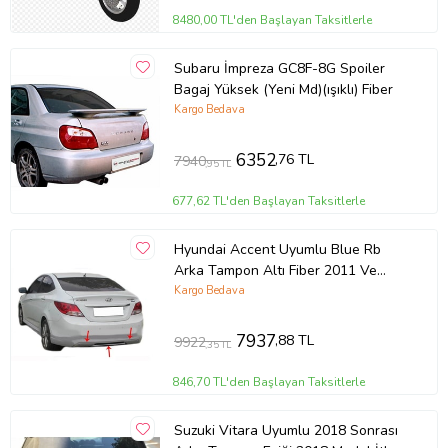
Müşteri memnuniyeti garantisiyle.
8480,00 TL'den Başlayan Taksitlerle
Ürün Kodu:
kcm42755704
Subaru İmpreza GC8F-8G Spoiler
Bagaj Yüksek (Yeni Md)(ışıklı) Fiber
Kargo Bedava
6352
,76 TL
7940
,95 TL
677,62 TL'den Başlayan Taksitlerle
Hyundai Accent Uyumlu Blue Rb
Arka Tampon Altı Fiber 2011 Ve
Sonrası
Kargo Bedava
7937
,88 TL
9922
,35 TL
846,70 TL'den Başlayan Taksitlerle
Suzuki Vitara Uyumlu 2018 Sonrası