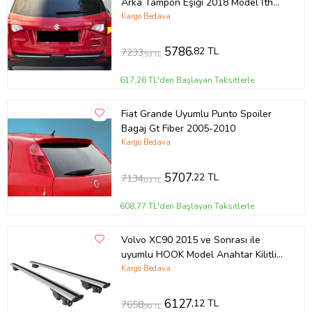
Arka Tampon Eşiği 2018 Model İthal
Üründür
Kargo Bedava
5786
,82 TL
7233
,53 TL
617,26 TL'den Başlayan Taksitlerle
Fiat Grande Uyumlu Punto Spoiler
Bagaj Gt Fiber 2005-2010
Kargo Bedava
5707
,22 TL
7134
,03 TL
608,77 TL'den Başlayan Taksitlerle
Volvo XC90 2015 ve Sonrası ile
uyumlu HOOK Model Anahtar Kilitli
Ara Atkı Tavan Barı GRİ
Kargo Bedava
6127
,12 TL
7658
,90 TL