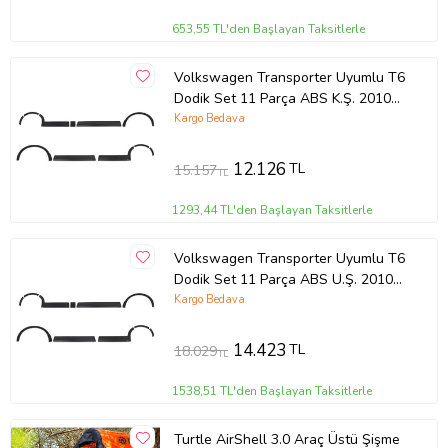
653,55 TL'den Başlayan Taksitlerle
Volkswagen Transporter Uyumlu T6
Dodik Set 11 Parça ABS K.Ş. 2010
2014 Model Aras
Kargo Bedava
12.126
TL
15.157
TL
1293,44 TL'den Başlayan Taksitlerle
Volkswagen Transporter Uyumlu T6
Dodik Set 11 Parça ABS U.Ş. 2010
2014 Model Arası
Kargo Bedava
14.423
TL
18.029
TL
1538,51 TL'den Başlayan Taksitlerle
Turtle AirShell 3.0 Araç Üstü Şişme