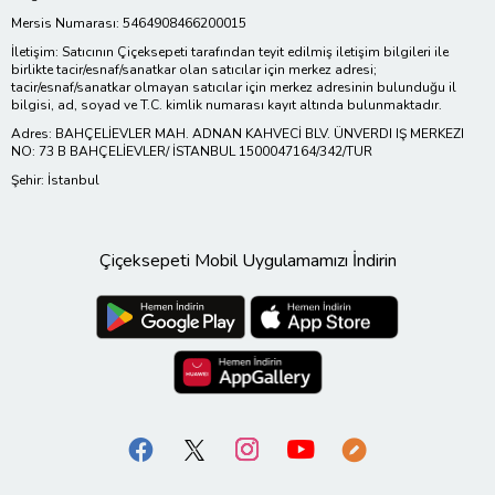
Mersis Numarası: 5464908466200015
İletişim: Satıcının Çiçeksepeti tarafından teyit edilmiş iletişim bilgileri ile
birlikte tacir/esnaf/sanatkar olan satıcılar için merkez adresi;
tacir/esnaf/sanatkar olmayan satıcılar için merkez adresinin bulunduğu il
bilgisi, ad, soyad ve T.C. kimlik numarası kayıt altında bulunmaktadır.
Adres: BAHÇELİEVLER MAH. ADNAN KAHVECİ BLV. ÜNVERDI IŞ MERKEZI
NO: 73 B BAHÇELİEVLER/ İSTANBUL 1500047164/342/TUR
Şehir: İstanbul
Çiçeksepeti Mobil Uygulamamızı İndirin