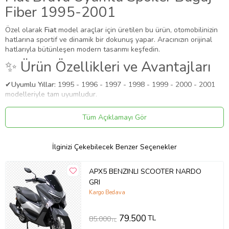
Fiber 1995-2001
Özel olarak
Fiat
model araçlar için üretilen bu ürün, otomobilinizin
hatlarına sportif ve dinamik bir dokunuş yapar. Aracınızın orijinal
hatlarıyla bütünleşen modern tasarımı keşfedin.
✨ Ürün Özellikleri ve Avantajları
✔
Uyumlu Yıllar:
1995 - 1996 - 1997 - 1998 - 1999 - 2000 - 2001
modelleriyle tam uyumludur.
⚠️
Aracınızın modeli 1995 (ve altı) veya 2001 (ve üstü) ise, kasa
koduna (Makyajlı Kasa) göre kontrol etmenizi rica ederiz.
Tüm Açıklamayı Gör
✔
Malzeme:
Fiber
Uygulama
İlginizi Çekebilecek Benzer Seçenekler
Aracınızın ölçülerine uygundur. Montaj işlemi el yatkınlığı
gerektirebilir.
APX5 BENZINLI SCOOTER NARDO
Paket İçeriği
GRI
Fiat Brava Uyumlu Spoiler Bagaj Fiber 1995-2001
Kargo Bedava
Güvenli Teslimat
79.500
TL
Siparişleriniz darbe emici özel ambalajlarla, kargoda zarar
85.000
TL
görmeyecek şekilde paketlenerek tarafınıza ulaştırılır. %100