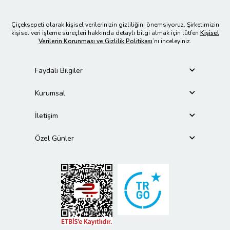
Çiçeksepeti olarak kişisel verilerinizin gizliliğini önemsiyoruz. Şirketimizin
kişisel veri işleme süreçleri hakkında detaylı bilgi almak için lütfen
Kişisel
Verilerin Korunması ve Gizlilik Politikası
’nı inceleyiniz.
Faydalı Bilgiler
Kurumsal
İletişim
Özel Günler