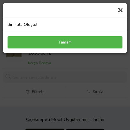
Bir Hata Oluştu!
Fiat Doblo Maxi 2010-2015 Sonrası Uyumlu
Tamam
Havuzlu Oto Paspas A+ Bej
Sepet Fiyatı
1035,
00 TL
Kargo Bedava
Filtrele
Sırala
Çiçeksepeti Mobil Uygulamamızı İndirin