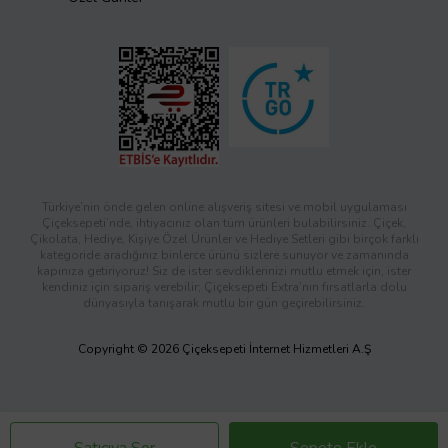
Türkiye’nin önde gelen online alışveriş sitesi ve mobil uygulaması
Çiçeksepeti’nde, ihtiyacınız olan tüm ürünleri bulabilirsiniz. Çiçek,
Çikolata, Hediye, Kişiye Özel Ürünler ve Hediye Setleri gibi birçok farklı
kategoride aradığınız binlerce ürünü sizlere sunuyor ve zamanında
kapınıza getiriyoruz! Siz de ister sevdiklerinizi mutlu etmek için, ister
kendiniz için sipariş verebilir; Çiçeksepeti Extra’nın fırsatlarla dolu
dünyasıyla tanışarak mutlu bir gün geçirebilirsiniz.
Copyright © 2026 Çiçeksepeti İnternet Hizmetleri A.Ş