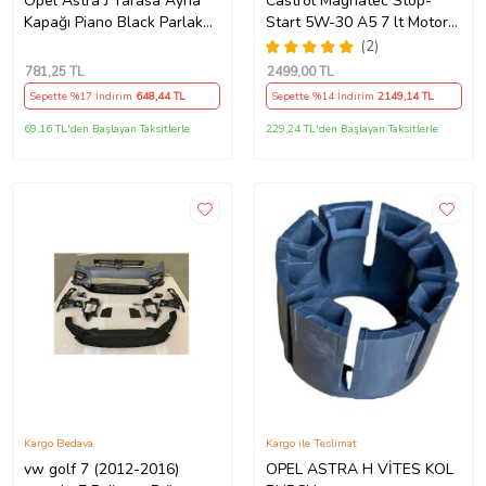
Opel Astra J Yarasa Ayna
Castrol Magnatec Stop-
Kapağı Piano Black Parlak
Start 5W-30 A5 7 lt Motor
Siyah
Yağı Ü.T 2024
(2)
781
,25 TL
2499
,00 TL
Sepette %17 İndirim
648
,44 TL
Sepette %14 İndirim
2149
,14 TL
69,16 TL'den Başlayan Taksitlerle
229,24 TL'den Başlayan Taksitlerle
Kargo Bedava
Kargo ile Teslimat
vw golf 7 (2012-2016)
OPEL ASTRA H VİTES KOL