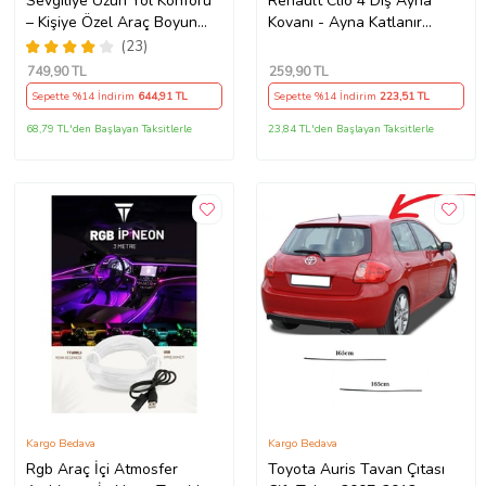
Sevgiliye Uzun Yol Konforu
Renault Clio 4 Dış Ayna
– Kişiye Özel Araç Boyun
Kovanı - Ayna Katlanır
Yastığı & Kemer Pedi Hediye
Destek Parçası 1 Adet
(23)
Seti
490307706 M3625
749
,90 TL
259
,90 TL
Sepette %14 İndirim
644
,91 TL
Sepette %14 İndirim
223
,51 TL
68,79 TL'den Başlayan Taksitlerle
23,84 TL'den Başlayan Taksitlerle
Kargo Bedava
Kargo Bedava
Rgb Araç İçi Atmosfer
Toyota Auris Tavan Çıtası