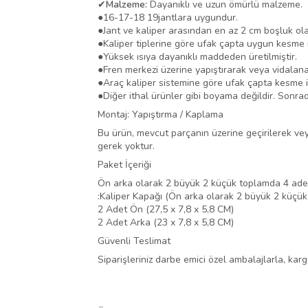
✔
Malzeme:
Dayanıklı ve uzun ömürlü malzeme.
●
16-17-18 19jantlara uygundur.
●
Jant ve kaliper arasından en az 2 cm boşluk ola
●
Kaliper tiplerine göre ufak çapta uygun kesme i
●
Yüksek ısıya dayanıklı maddeden üretilmiştir.
●
Fren merkezi üzerine yapıştırarak veya vidalana
●
Araç kaliper sistemine göre ufak çapta kesme i
●
Diğer ithal ürünler gibi boyama değildir. Sonra
Montaj: Yapıştırma / Kaplama
Bu ürün, mevcut parçanın üzerine geçirilerek veya 
gerek yoktur.
Paket İçeriği
Ön arka olarak 2 büyük 2 küçük toplamda 4 adet
:Kaliper Kapağı (Ön arka olarak 2 büyük 2 küçük
2 Adet Ön (27,5 x 7,8 x 5,8 CM)
2 Adet Arka (23 x 7,8 x 5,8 CM)
Güvenli Teslimat
Siparişleriniz darbe emici özel ambalajlarla, ka