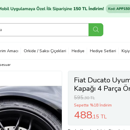
rim Amacı
Orkide / Saksı Çiçekleri
Hediye
Hediye Setleri
Kişi
sesuar
Fiat Ducato Uyum
Kapağı 4 Parça Ön
595
,30 TL
Sepette %18 İndirim
488
,15 TL