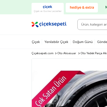
Çiçek ve Gurme Lezzetler
Çiçek
Yenilebilir Çiçek
Doğum Günü
Gönde
Çiçeksepeti.com
Oto Aksesuar
Oto Yedek Parça Ak