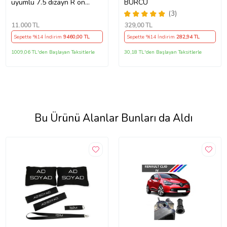
uyumlu 7.5 dizayn R ön
BURCU
tampon seti
(3)
11.000
TL
329
,00 TL
Sepette %14 İndirim
9460
,00 TL
Sepette %14 İndirim
282
,94 TL
1009,06 TL'den Başlayan Taksitlerle
30,18 TL'den Başlayan Taksitlerle
Bu Ürünü Alanlar Bunları da Aldı