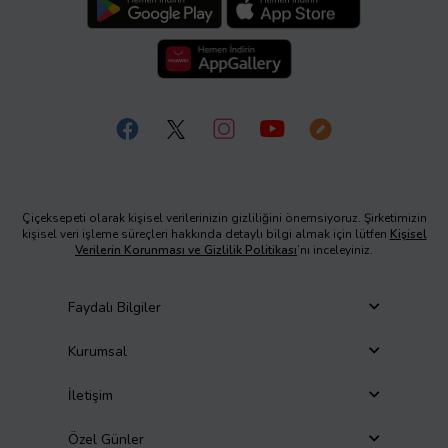
Çiçeksepeti olarak kişisel verilerinizin gizliliğini önemsiyoruz. Şirketimizin
kişisel veri işleme süreçleri hakkında detaylı bilgi almak için lütfen
Kişisel
Verilerin Korunması ve Gizlilik Politikası
’nı inceleyiniz.
Faydalı Bilgiler
Kurumsal
İletişim
Özel Günler