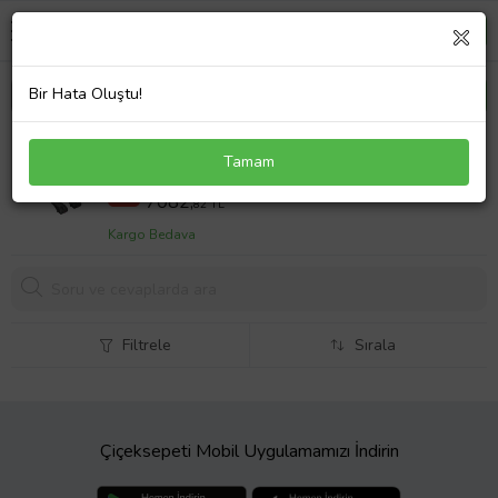
Bir Hata Oluştu!
Fiat Freemont 2011-2015 Arası ile uyumlu ACE-1
Tamam
Ara Atkı Tavan Barı SİYAH 3 ADET BAR
8853,53 TL
%20
7082,
82 TL
Kargo Bedava
Filtrele
Sırala
Çiçeksepeti Mobil Uygulamamızı İndirin