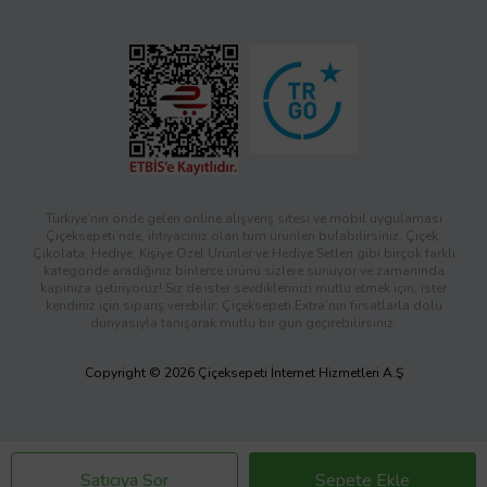
Türkiye’nin önde gelen online alışveriş sitesi ve mobil uygulaması
Çiçeksepeti’nde, ihtiyacınız olan tüm ürünleri bulabilirsiniz. Çiçek,
Çikolata, Hediye, Kişiye Özel Ürünler ve Hediye Setleri gibi birçok farklı
kategoride aradığınız binlerce ürünü sizlere sunuyor ve zamanında
kapınıza getiriyoruz! Siz de ister sevdiklerinizi mutlu etmek için, ister
kendiniz için sipariş verebilir; Çiçeksepeti Extra’nın fırsatlarla dolu
dünyasıyla tanışarak mutlu bir gün geçirebilirsiniz.
Copyright © 2026 Çiçeksepeti İnternet Hizmetleri A.Ş
Satıcıya Sor
Sepete Ekle