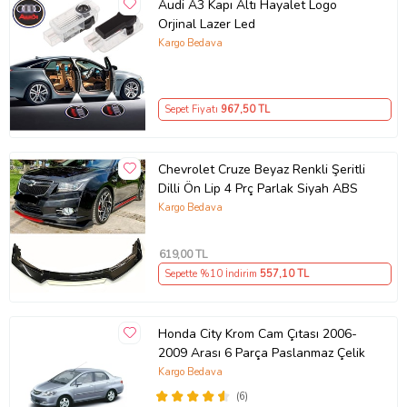
Audi A3 Kapı Altı Hayalet Logo
Orjinal Lazer Led
Kargo Bedava
Sepet Fiyatı
967
,50 TL
Chevrolet Cruze Beyaz Renkli Şeritli
Dilli Ön Lip 4 Prç Parlak Siyah ABS
Kargo Bedava
619
,00 TL
Sepette %10 İndirim
557
,10 TL
Honda City Krom Cam Çıtası 2006-
2009 Arası 6 Parça Paslanmaz Çelik
Kargo Bedava
(6)