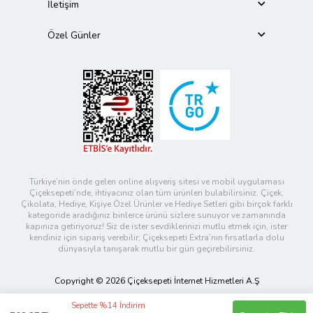
İletişim
Özel Günler
Türkiye’nin önde gelen online alışveriş sitesi ve mobil uygulaması
Çiçeksepeti’nde, ihtiyacınız olan tüm ürünleri bulabilirsiniz. Çiçek,
Çikolata, Hediye, Kişiye Özel Ürünler ve Hediye Setleri gibi birçok farklı
kategoride aradığınız binlerce ürünü sizlere sunuyor ve zamanında
kapınıza getiriyoruz! Siz de ister sevdiklerinizi mutlu etmek için, ister
kendiniz için sipariş verebilir; Çiçeksepeti Extra’nın fırsatlarla dolu
dünyasıyla tanışarak mutlu bir gün geçirebilirsiniz.
Copyright © 2026 Çiçeksepeti İnternet Hizmetleri A.Ş
Sepette %14 İndirim