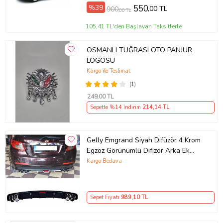
%39
550
,00 TL
900
,00 TL
105,41 TL'den Başlayan Taksitlerle
OSMANLI TUĞRASI OTO PANJUR
LOGOSU
Kargo ile Teslimat
(1)
249
,00 TL
Sepette %14 İndirim
214
,14 TL
Gelly Emgrand Siyah Difüzör 4 Krom
Egzoz Görünümlü Difizör Arka Ek
Body Kit
Kargo Bedava
Sepet Fiyatı
989
,10 TL