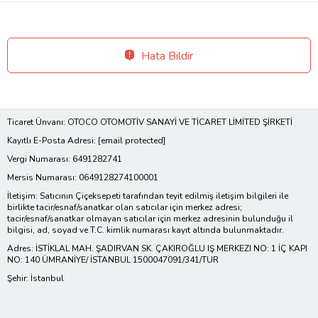
Hata Bildir
Ticaret Ünvanı: OTOCO OTOMOTİV SANAYİ VE TİCARET LİMİTED ŞİRKETİ
Kayıtlı E-Posta Adresi:
[email protected]
Vergi Numarası: 6491282741
Mersis Numarası: 0649128274100001
İletişim: Satıcının Çiçeksepeti tarafından teyit edilmiş iletişim bilgileri ile
birlikte tacir/esnaf/sanatkar olan satıcılar için merkez adresi;
tacir/esnaf/sanatkar olmayan satıcılar için merkez adresinin bulunduğu il
bilgisi, ad, soyad ve T.C. kimlik numarası kayıt altında bulunmaktadır.
Adres: İSTİKLAL MAH. ŞADIRVAN SK. ÇAKIROĞLU IŞ MERKEZI NO: 1 İÇ KAPI
NO: 140 ÜMRANİYE/ İSTANBUL 1500047091/341/TUR
Şehir: İstanbul