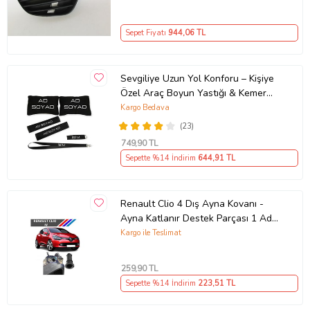
Sepet Fiyatı
944
,06 TL
Sevgiliye Uzun Yol Konforu – Kişiye
Özel Araç Boyun Yastığı & Kemer
Pedi Hediye Seti
Kargo Bedava
(23)
749
,90 TL
Sepette %14 İndirim
644
,91 TL
Renault Clio 4 Dış Ayna Kovanı -
Ayna Katlanır Destek Parçası 1 Adet
490307706 M3625
Kargo ile Teslimat
259
,90 TL
Sepette %14 İndirim
223
,51 TL