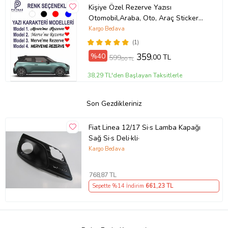
Kişiye Özel Rezerve Yazısı
Otomobil,Araba, Oto, Araç Sticker
(Parlak Beyaz)
Kargo Bedava
(1)
%40
359
,00 TL
599
,00 TL
38,29 TL'den Başlayan Taksitlerle
Son Gezdikleriniz
Fiat Linea 12/17 Si·s Lamba Kapağı
Sağ Si·s Deli·kli·
Kargo Bedava
768
,87 TL
Sepette %14 İndirim
661
,23 TL