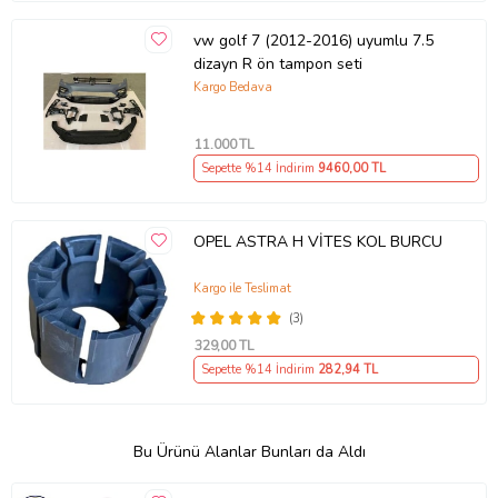
vw golf 7 (2012-2016) uyumlu 7.5
dizayn R ön tampon seti
Kargo Bedava
11.000
TL
Sepette %14 İndirim
9460
,00 TL
OPEL ASTRA H VİTES KOL BURCU
Kargo ile Teslimat
(3)
329
,00 TL
Sepette %14 İndirim
282
,94 TL
Bu Ürünü Alanlar Bunları da Aldı