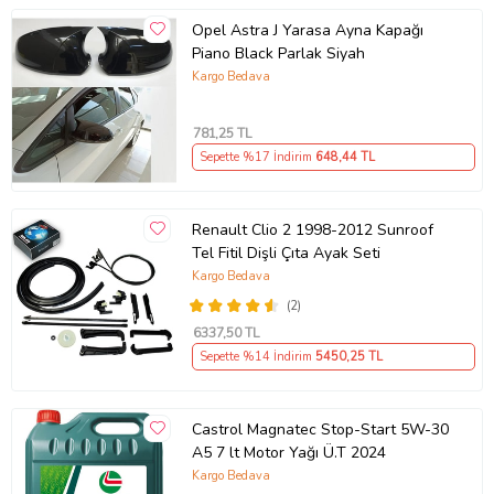
Opel Astra J Yarasa Ayna Kapağı
Piano Black Parlak Siyah
Kargo Bedava
781
,25 TL
Sepette %17 İndirim
648
,44 TL
Renault Clio 2 1998-2012 Sunroof
Tel Fitil Dişli Çıta Ayak Seti
Kargo Bedava
(2)
6337
,50 TL
Sepette %14 İndirim
5450
,25 TL
Castrol Magnatec Stop-Start 5W-30
A5 7 lt Motor Yağı Ü.T 2024
Kargo Bedava