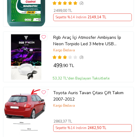
(2)
2499
,00 TL
Sepette %14 İndirim
2149
,14 TL
Rgb Araç İçi Atmosfer Ambiyans İp
Neon Torpido Led 3 Metre USB
Girişli
Kargo Bedava
(3)
499
,90 TL
53,32 TL'den Başlayan Taksitlerle
Toyota Auris Tavan Çıtası Çift Takım
2007-2012
Kargo Bedava
2863
,37 TL
Sepette %14 İndirim
2462
,50 TL