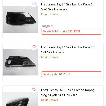
Fiat Linea 12/17 Si·s Lamba Kapağı
Sağ Si·s Deli·ksi·z
Kargo Bedava
768
,87 TL
Sepette %14 İndirim
661
,23 TL
Fiat Linea 12/17 Si·s Lamba Kapağı
Sol Si·s Deli·kli·
Kargo Bedava
Sepet Fiyatı
661
,23 TL
Ford Fiesta 02/05 Si·s Lamba Kapağı
Sağ Si·yah Si·s Deli·ksi·z
Kargo Bedava