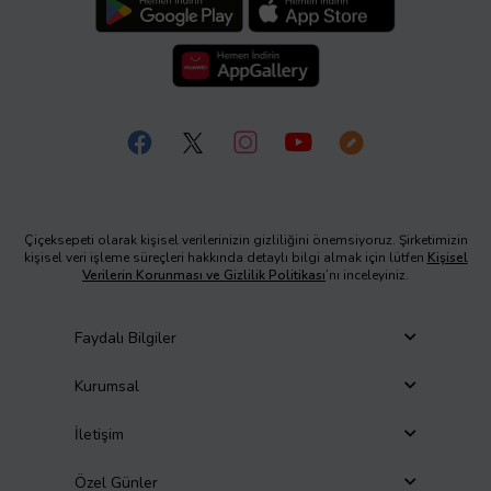
Çiçeksepeti olarak kişisel verilerinizin gizliliğini önemsiyoruz. Şirketimizin
kişisel veri işleme süreçleri hakkında detaylı bilgi almak için lütfen
Kişisel
Verilerin Korunması ve Gizlilik Politikası
’nı inceleyiniz.
Faydalı Bilgiler
Kurumsal
İletişim
Özel Günler