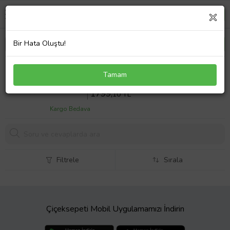
Bir Hata Oluştu!
Fiat Linea Ön Kaput Rüzgarlığı 2007 ve Sonrası
Tamam
Sepette %10 İndirim
1999
,00 TL
1799,
10 TL
Kargo Bedava
Filtrele
Sırala
Çiçeksepeti Mobil Uygulamamızı İndirin