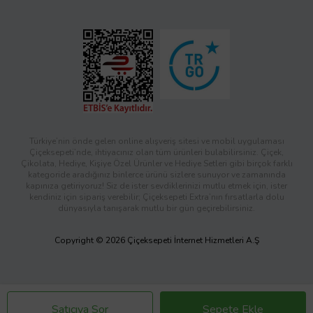
Türkiye’nin önde gelen online alışveriş sitesi ve mobil uygulaması
Çiçeksepeti’nde, ihtiyacınız olan tüm ürünleri bulabilirsiniz. Çiçek,
Çikolata, Hediye, Kişiye Özel Ürünler ve Hediye Setleri gibi birçok farklı
kategoride aradığınız binlerce ürünü sizlere sunuyor ve zamanında
kapınıza getiriyoruz! Siz de ister sevdiklerinizi mutlu etmek için, ister
kendiniz için sipariş verebilir; Çiçeksepeti Extra’nın fırsatlarla dolu
dünyasıyla tanışarak mutlu bir gün geçirebilirsiniz.
Copyright © 2026 Çiçeksepeti İnternet Hizmetleri A.Ş
Satıcıya Sor
Sepete Ekle