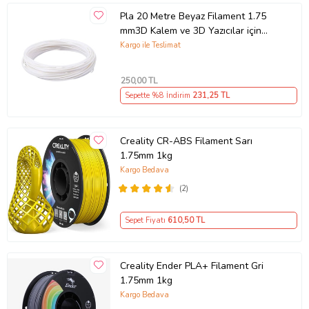
Pla 20 Metre Beyaz Filament 1.75
mm3D Kalem ve 3D Yazıcılar için
Uygundur
Kargo ile Teslimat
250
,00 TL
Sepette %8 İndirim
231
,25 TL
Creality CR-ABS Filament Sarı
1.75mm 1kg
Kargo Bedava
(2)
Sepet Fiyatı
610
,50 TL
Creality Ender PLA+ Filament Gri
1.75mm 1kg
Kargo Bedava