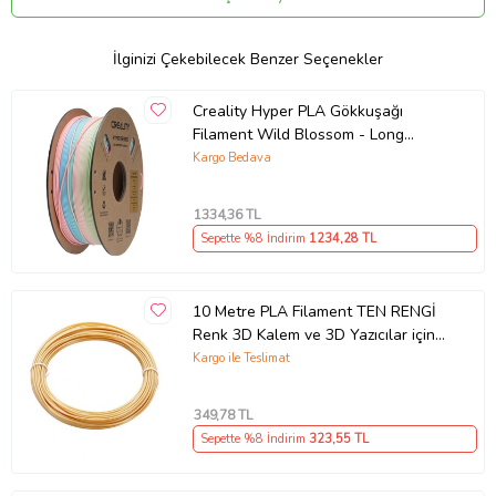
3D PRİNTER VE 3D KALEMLER İLE UYUMLUDUR
Erime sıcaklığı = 195 - 230
İlginizi Çekebilecek Benzer Seçenekler
Filament Çap = 1.75 mm
Creality Hyper PLA Gökkuşağı
Filament Wild Blossom - Long
1.75mm 1kg
Kargo Bedava
Ürün Kodu:
kcm75541234
1334
,36 TL
Sepette %8 İndirim
1234
,28 TL
10 Metre PLA Filament TEN RENGİ
Renk 3D Kalem ve 3D Yazıcılar için
Uygundur
Kargo ile Teslimat
349
,78 TL
Sepette %8 İndirim
323
,55 TL