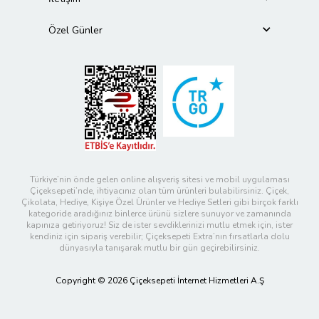
Özel Günler
Türkiye’nin önde gelen online alışveriş sitesi ve mobil uygulaması
Çiçeksepeti’nde, ihtiyacınız olan tüm ürünleri bulabilirsiniz. Çiçek,
Çikolata, Hediye, Kişiye Özel Ürünler ve Hediye Setleri gibi birçok farklı
kategoride aradığınız binlerce ürünü sizlere sunuyor ve zamanında
kapınıza getiriyoruz! Siz de ister sevdiklerinizi mutlu etmek için, ister
kendiniz için sipariş verebilir; Çiçeksepeti Extra’nın fırsatlarla dolu
dünyasıyla tanışarak mutlu bir gün geçirebilirsiniz.
Copyright © 2026 Çiçeksepeti İnternet Hizmetleri A.Ş