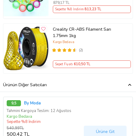
879
,17 TL
Sepette %8 İndirim
813
,23 TL
Creality CR-ABS Filament Sarı
1.75mm 1kg
Kargo Bedava
(2)
Sepet Fiyatı
610
,50 TL
Ürünün Diğer Satıcıları
By Moda
9,5
Tahmini Kargoya Teslim: 12 Ağustos
Kargo Bedava
Sepette %8 İndirim
540,99TL
Ürüne Git
500,42 TL