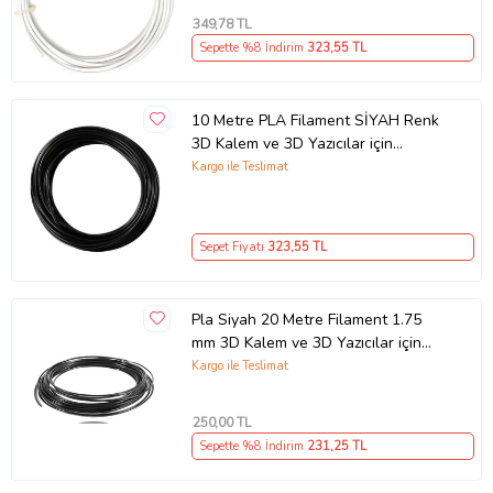
349
,78 TL
Sepette %8 İndirim
323
,55 TL
10 Metre PLA Filament SİYAH Renk
3D Kalem ve 3D Yazıcılar için
Uygundur
Kargo ile Teslimat
Sepet Fiyatı
323
,55 TL
Pla Siyah 20 Metre Filament 1.75
mm 3D Kalem ve 3D Yazıcılar için
Uygundur
Kargo ile Teslimat
250
,00 TL
Sepette %8 İndirim
231
,25 TL