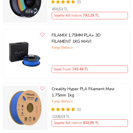
(1)
856
,53 TL
Sepette %8 İndirim
792
,29 TL
FİLAMİX 1.75MM PLA+ 3D
FİLAMENT 1KG MAVİ
Kargo Bedava
Sepet Fiyatı
749
,49 TL
Creality Hyper PLA Filament Mavi
1.75mm 1kg
Kargo Bedava
(1)
1008
,59 TL
Sepette %8 İndirim
932
,95 TL