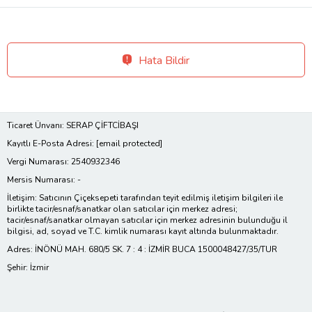
Hata Bildir
Ticaret Ünvanı: SERAP ÇİFTCİBAŞI
Kayıtlı E-Posta Adresi:
[email protected]
Vergi Numarası: 2540932346
Mersis Numarası: -
İletişim: Satıcının Çiçeksepeti tarafından teyit edilmiş iletişim bilgileri ile
birlikte tacir/esnaf/sanatkar olan satıcılar için merkez adresi;
tacir/esnaf/sanatkar olmayan satıcılar için merkez adresinin bulunduğu il
bilgisi, ad, soyad ve T.C. kimlik numarası kayıt altında bulunmaktadır.
Adres: İNÖNÜ MAH. 680/5 SK. 7 : 4 : İZMİR BUCA 1500048427/35/TUR
Şehir: İzmir