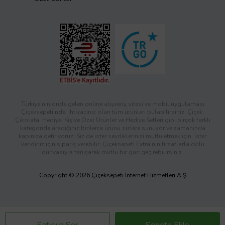
Türkiye’nin önde gelen online alışveriş sitesi ve mobil uygulaması
Çiçeksepeti’nde, ihtiyacınız olan tüm ürünleri bulabilirsiniz. Çiçek,
Çikolata, Hediye, Kişiye Özel Ürünler ve Hediye Setleri gibi birçok farklı
kategoride aradığınız binlerce ürünü sizlere sunuyor ve zamanında
kapınıza getiriyoruz! Siz de ister sevdiklerinizi mutlu etmek için, ister
kendiniz için sipariş verebilir; Çiçeksepeti Extra’nın fırsatlarla dolu
dünyasıyla tanışarak mutlu bir gün geçirebilirsiniz.
Copyright © 2026 Çiçeksepeti İnternet Hizmetleri A.Ş