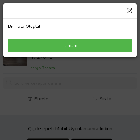
Bir Hata Oluştu!
Fizik Öğretmeni Hediye Seti Kupa Bardak T Kulplu
Tamam
ve Dekoratif Taş Öğretmenler Günü Hediyesi
Sepet Fiyatı
(Model 1)
472,
48 TL
Kargo Bedava
Filtrele
Sırala
Çiçeksepeti Mobil Uygulamamızı İndirin