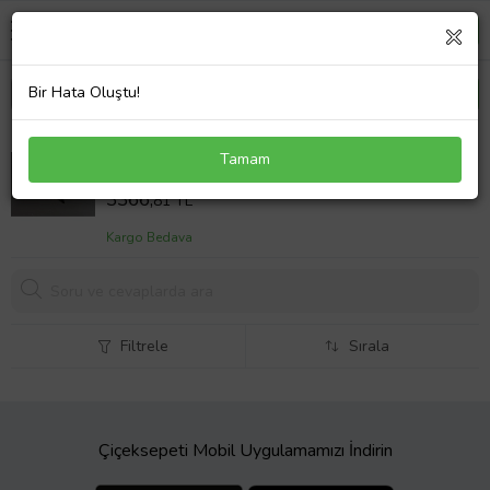
Bir Hata Oluştu!
FORD ESCORT SAĞ DIŞ AYNA MANUEL SIFIR
Tamam
1995-1998
Sepet Fiyatı
3366,
81 TL
Kargo Bedava
Filtrele
Sırala
Çiçeksepeti Mobil Uygulamamızı İndirin