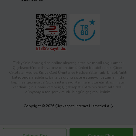
Türkiye’nin önde gelen online alışveriş sitesi ve mobil uygulaması
Çiçeksepeti’nde, ihtiyacınız olan tüm ürünleri bulabilirsiniz. Çiçek,
Çikolata, Hediye, Kişiye Özel Ürünler ve Hediye Setleri gibi birçok farklı
kategoride aradığınız binlerce ürünü sizlere sunuyor ve zamanında
kapınıza getiriyoruz! Siz de ister sevdiklerinizi mutlu etmek için, ister
kendiniz için sipariş verebilir; Çiçeksepeti Extra’nın fırsatlarla dolu
dünyasıyla tanışarak mutlu bir gün geçirebilirsiniz.
Copyright © 2026 Çiçeksepeti İnternet Hizmetleri A.Ş