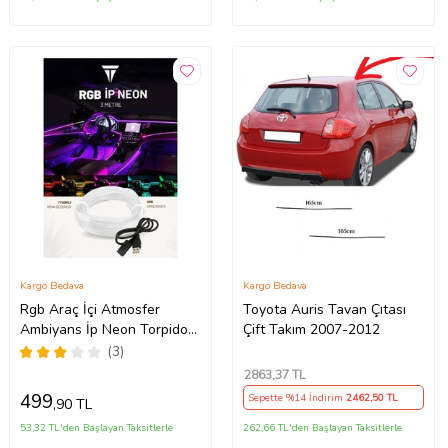
Kargo Bedava
Kargo Bedava
Rgb Araç İçi Atmosfer
Toyota Auris Tavan Çıtası
Ambiyans İp Neon Torpido
Çift Takım 2007-2012
Led 3 Metre USB Girişli
(3)
2863
,37 TL
499
Sepette %14 İndirim
2462
,50 TL
,90 TL
53,32 TL'den Başlayan Taksitlerle
262,66 TL'den Başlayan Taksitlerle