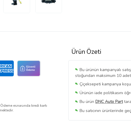
Ürün Özeti
Bu ürünün kampanyalı satışı 
stoğundan maksimum 10 adet sa
Çiçeksepeti kampanya koşull
Ürünün iade politikasını öğ
Bu ürün
DNC Auto Part
tara
. Ödeme esnasında kredi kartı
Bu satıcının ürünlerinde geç
mektedir.
Bu Satıcının
Tüm Ürünlerini
Ürün sayfasında gördüğünüz f