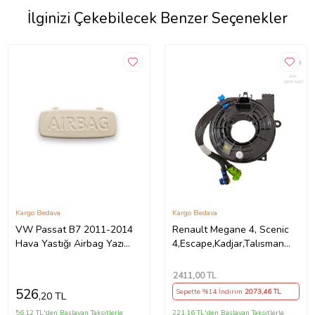
İlginizi Çekebilecek Benzer Seçenekler
Kargo Bedava
Kargo Bedava
VW Passat B7 2011-2014
Renault Megane 4, Scenic
Hava Yastığı Airbag Yazı
4,Escape,Kadjar,Talısman
Kapağı Bej 3C0853437C
için Airbag Zembereği
2411
,00 TL
526
Sepette %14 İndirim
2073
,46 TL
,20 TL
56,12 TL'den Başlayan Taksitlerle
221,16 TL'den Başlayan Taksitlerle