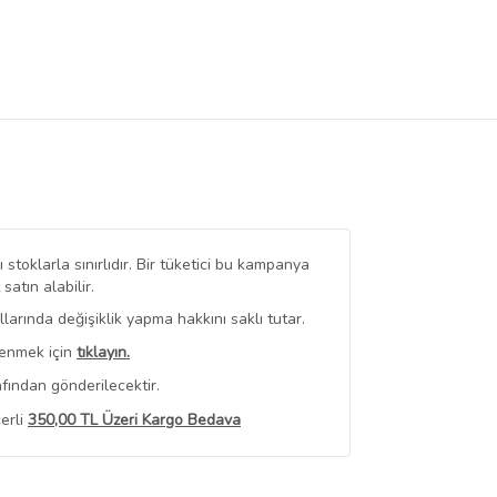
stoklarla sınırlıdır. Bir tüketici bu kampanya
tın alabilir.
arında değişiklik yapma hakkını saklı tutar.
renmek için
tıklayın.
fından gönderilecektir.
erli
350,00 TL Üzeri Kargo Bedava
 Görüntüle
iyat bilgileri, satıcı tarafından