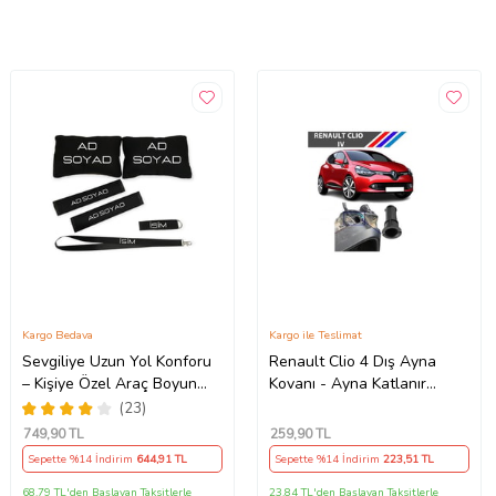
Kargo Bedava
Kargo ile Teslimat
Sevgiliye Uzun Yol Konforu
Renault Clio 4 Dış Ayna
– Kişiye Özel Araç Boyun
Kovanı - Ayna Katlanır
Yastığı & Kemer Pedi Hediye
Destek Parçası 1 Adet
(23)
Seti
490307706 M3625
749
,90 TL
259
,90 TL
Sepette %14 İndirim
644
,91 TL
Sepette %14 İndirim
223
,51 TL
68,79 TL'den Başlayan Taksitlerle
23,84 TL'den Başlayan Taksitlerle