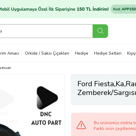
rim Amacı
Orkide / Saksı Çiçekleri
Hediye
Hediye Setleri
Kişi
sesuar
Ford Fiesta,Ka,Ra
Zemberek/Sargı
(Beyaz)
Bu ürünümüz stokta 
Farklı ürün çeşitlerimi