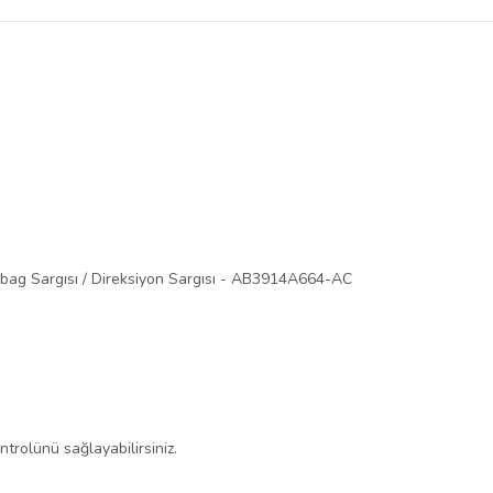
belirlenmektedir.
irbag Sargısı / Direksiyon Sargısı - AB3914A664-AC
trolünü sağlayabilirsiniz.