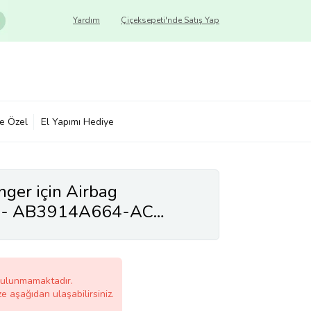
Yardım
Çiçeksepeti'nde Satış Yap
ye Özel
El Yapımı Hediye
nger için Airbag
sı- AB3914A664-AC
bulunmamaktadır.
ze aşağıdan ulaşabilirsiniz.