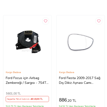
Kargo Bedava
Kargo Bedava
Ford Focus için Airbag
Ford Fiesta 2009-2017 Sağ
Zembereği / Sargısı - 7S4T-
Dış Dikiz Aynası Camı
14A664-AA (Beyaz)
Isıtmalı 8A6117K741DD
5601
,00 TL
886
Sepette %14 İndirim
4816
,86 TL
,20 TL
513,79 TL'den Başlayan Taksitlerle
94,52 TL'den Başlayan Taksitlerle