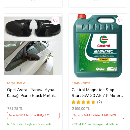
Kargo Bedava
Kargo Bedava
Opel Astra J Yarasa Ayna
Castrol Magnatec Stop-
Kapağı Piano Black Parlak
Start 5W-30 A5 7 lt Motor
Siyah
Yağı Ü.T 2024
(2)
781
,25 TL
2499
,00 TL
Sepette %17 İndirim
648
,44 TL
Sepette %14 İndirim
2149
,14 TL
69,16 TL'den Başlayan Taksitlerle
229,24 TL'den Başlayan Taksitlerle