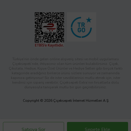
Türkiye’nin önde gelen online alışveriş sitesi ve mobil uygulaması
Çiçeksepeti’nde, ihtiyacınız olan tüm ürünleri bulabilirsiniz. Çiçek,
Çikolata, Hediye, Kişiye Özel Ürünler ve Hediye Setleri gibi birçok farklı
kategoride aradığınız binlerce ürünü sizlere sunuyor ve zamanında
kapınıza getiriyoruz! Siz de ister sevdiklerinizi mutlu etmek için, ister
kendiniz için sipariş verebilir; Çiçeksepeti Extra’nın fırsatlarla dolu
dünyasıyla tanışarak mutlu bir gün geçirebilirsiniz.
Copyright © 2026 Çiçeksepeti İnternet Hizmetleri A.Ş
Satıcıya Sor
Sepete Ekle