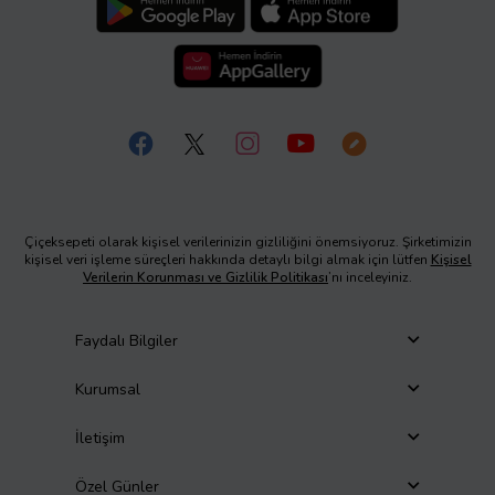
Çiçeksepeti olarak kişisel verilerinizin gizliliğini önemsiyoruz. Şirketimizin
kişisel veri işleme süreçleri hakkında detaylı bilgi almak için lütfen
Kişisel
Verilerin Korunması ve Gizlilik Politikası
’nı inceleyiniz.
Faydalı Bilgiler
Kurumsal
İletişim
Özel Günler