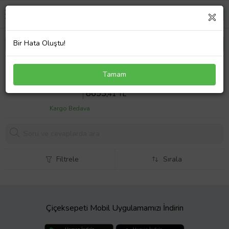
Bir Hata Oluştu!
Ford Focus 2015-2018 Ön Panjur Trend Arı Petegi
Tamam
Uyumlu
Sepette %14 İndirim
10.062
TL
8653,
41 TL
Kargo Bedava
Filtrele
Sırala
Çiçeksepeti Mobil Uygulamamızı İndirin